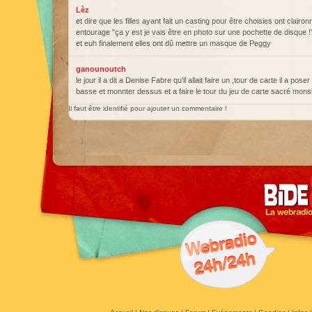
Lèz
et dire que les filles ayant fait un casting pour être choisies ont clairon
entourage "ça y est je vais être en photo sur une pochette de disque !
et euh finalement elles ont dû mettre un masque de Peggy
ganounoutch
le jour il a dit a Denise Fabre qu'il allait faire un ,tour de carte il a poser
basse et monnter dessus et a faire le tour du jeu de carte sacré mon
Il faut être identifié pour ajouter un commentaire !