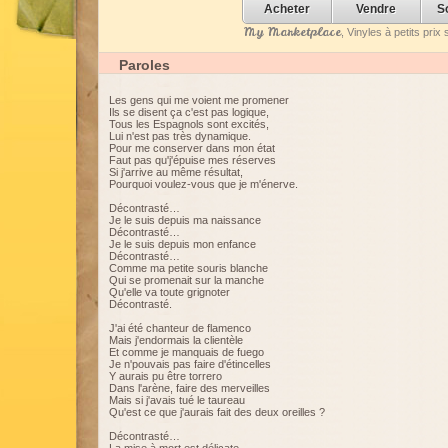
Acheter
Vendre
S
My Marketplace
, Vinyles à petits pri
Paroles
Les gens qui me voient me promener
Ils se disent ça c'est pas logique,
Tous les Espagnols sont excités,
Lui n'est pas très dynamique.
Pour me conserver dans mon état
Faut pas qu'j'épuise mes réserves
Si j'arrive au même résultat,
Pourquoi voulez-vous que je m'énerve.
Décontrasté…
Je le suis depuis ma naissance
Décontrasté…
Je le suis depuis mon enfance
Décontrasté…
Comme ma petite souris blanche
Qui se promenait sur la manche
Qu'elle va toute grignoter
Décontrasté.
J'ai été chanteur de flamenco
Mais j'endormais la clientèle
Et comme je manquais de fuego
Je n'pouvais pas faire d'étincelles
Y aurais pu être torrero
Dans l'arène, faire des merveilles
Mais si j'avais tué le taureau
Qu'est ce que j'aurais fait des deux oreilles ?
Décontrasté…