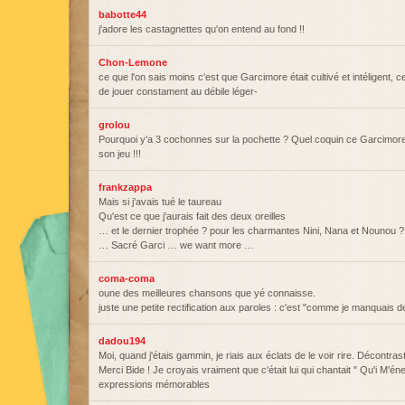
babotte44
j'adore les castagnettes qu'on entend au fond !!
Chon-Lemone
ce que l'on sais moins c'est que Garcimore était cultivé et intéligent, c
de jouer constament au débile léger-
grolou
Pourquoi y'a 3 cochonnes sur la pochette ? Quel coquin ce Garcimore !
son jeu !!!
frankzappa
Mais si j'avais tué le taureau
Qu'est ce que j'aurais fait des deux oreilles
… et le dernier trophée ? pour les charmantes Nini, Nana et Nounou ?
… Sacré Garci … we want more …
coma-coma
oune des meilleures chansons que yé connaisse.
juste une petite rectification aux paroles : c'est "comme je manquais de
dadou194
Moi, quand j'étais gammin, je riais aux éclats de le voir rire. Décontrast
Merci Bide ! Je croyais vraiment que c'était lui qui chantait " Qu'i M'éne
expressions mémorables