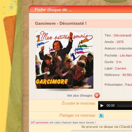
Fiche disque de ...
Garcimore
- Décontrasté !
Titre :
Décontrasté 
Année :
1979
Auteurs compositeu
Pochette :
Léo Aar
Durée :
3 m
Label :
Carrere
Référence :
49.581
Présentation :
Face
Voir plus d'images
Écouter le morceau
Audio
00:00
Player
Partager ce morceau
147 personnes
ont cette chanson dans leurs favoris !
Se procurer ce disque via CDandL