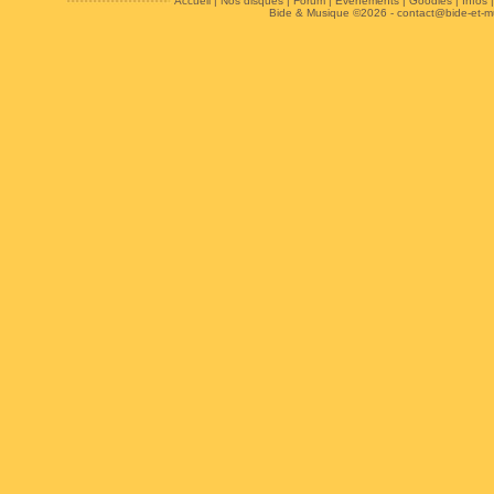
Accueil
|
Nos disques
|
Forum
|
Evénements
|
Goodies
|
Infos
Bide & Musique ©2026 -
contact@bide-et-m