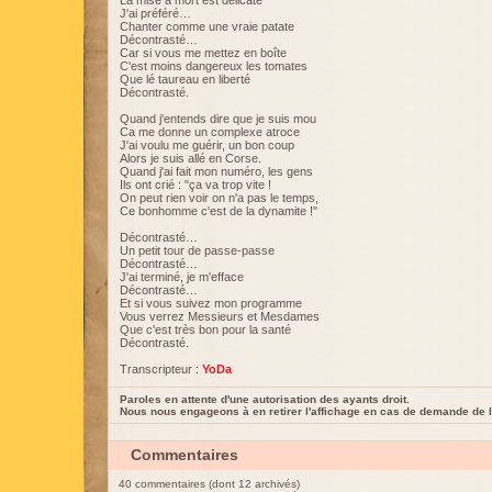
La mise à mort est délicate
J'ai préféré…
Chanter comme une vraie patate
Décontrasté…
Car si vous me mettez en boîte
C'est moins dangereux les tomates
Que lé taureau en liberté
Décontrasté.
Quand j'entends dire que je suis mou
Ca me donne un complexe atroce
J'ai voulu me guérir, un bon coup
Alors je suis allé en Corse.
Quand j'ai fait mon numéro, les gens
Ils ont crié : "ça va trop vite !
On peut rien voir on n'a pas le temps,
Ce bonhomme c'est de la dynamite !"
Décontrasté…
Un petit tour de passe-passe
Décontrasté…
J'ai terminé, je m'efface
Décontrasté…
Et si vous suivez mon programme
Vous verrez Messieurs et Mesdames
Que c'est très bon pour la santé
Décontrasté.
Transcripteur :
YoDa
Paroles en attente d'une autorisation des ayants droit.
Nous nous engageons à en retirer l'affichage en cas de demande de l
Commentaires
40 commentaires (dont 12 archivés)