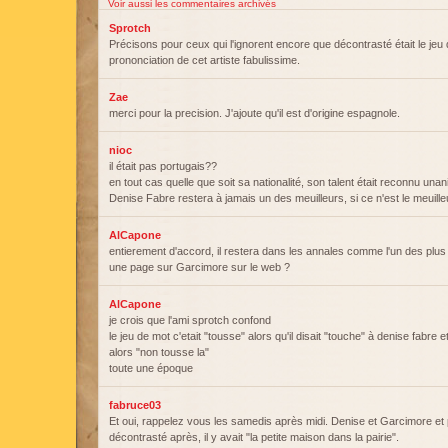
Voir aussi les commentaires archivés
Sprotch
Précisons pour ceux qui l'ignorent encore que décontrasté était le je
prononciation de cet artiste fabulissime.
Zae
merci pour la precision. J'ajoute qu'il est d'origine espagnole.
nioc
il était pas portugais??
en tout cas quelle que soit sa nationalité, son talent était reconnu un
Denise Fabre restera à jamais un des meuilleurs, si ce n'est le meuille
AlCapone
entierement d'accord, il restera dans les annales comme l'un des plu
une page sur Garcimore sur le web ?
AlCapone
je crois que l'ami sprotch confond
le jeu de mot c'etait "tousse" alors qu'il disait "touche" à denise fabre et 
alors "non tousse la"
toute une époque
fabruce03
Et oui, rappelez vous les samedis après midi. Denise et Garcimore et 
décontrasté après, il y avait "la petite maison dans la pairie".