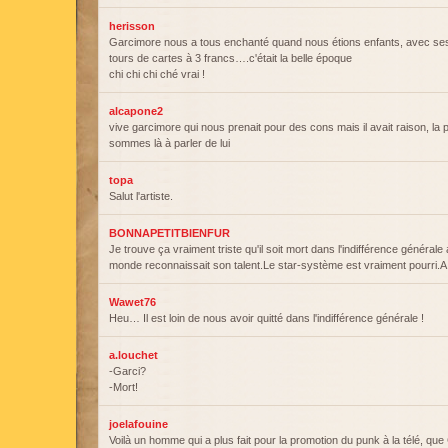
herisson
Garcimore nous a tous enchanté quand nous étions enfants, avec ses
tours de cartes à 3 francs….c'était la belle époque
chi chi chi ché vrai !
alcapone2
vive garcimore qui nous prenait pour des cons mais il avait raison, la
sommes là à parler de lui
topa
Salut l'artiste.
BONNAPETITBIENFUR
Je trouve ça vraiment triste qu'il soit mort dans l'indifférence générale 
monde reconnaissait son talent.Le star-système est vraiment pourri.A 
Wawet76
Heu… Il est loin de nous avoir quitté dans l'indifférence générale !
a.louchet
-Garci?
-Mort!
joelafouine
Voilà un homme qui a plus fait pour la promotion du punk à la télé, que