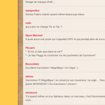
l'image de marque d'edf…
batignolles
Denise Fabre chante quand même beaucoup mieux.
mdh
qui a pris en charge Tic et Tac ?
Djoni Mitchell
Il avait aussi une poule qui s'appelait OPO et qui pondait plein de trucs
Pitcairn
"- Et toi, tu fais quoi dans la vie?"
"- Je fais Peggy la cochonne sur les pochettes de Garcimore"
BrunoAldo
Excellent Garcimore ! Magnifique ! Un régal :-)
adneo
Garcimore !!! Magnifique ! on remercie ses musiciens ! la regie… Non
grans MONSIEUR !! Du Garcimore ! encore !
misteur.ti
Y'a quand même un truc fabuleux dans ce morceau, c'est l'instrumenta
mort…