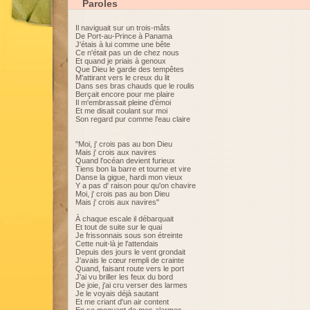
Paroles
Il naviguait sur un trois-mâts
De Port-au-Prince à Panama
J'étais à lui comme une bête
Ce n'était pas un de chez nous
Et quand je priais à genoux
Que Dieu le garde des tempêtes
M'attirant vers le creux du lit
Dans ses bras chauds que le roulis
Berçait encore pour me plaire
Il m'embrassait pleine d'émoi
Et me disait coulant sur moi
Son regard pur comme l'eau claire
"Moi, j' crois pas au bon Dieu
Mais j' crois aux navires
Quand l'océan devient furieux
Tiens bon la barre et tourne et vire
Danse la gigue, hardi mon vieux
Y a pas d' raison pour qu'on chavire
Moi, j' crois pas au bon Dieu
Mais j' crois aux navires"
À chaque escale il débarquait
Et tout de suite sur le quai
Je frissonnais sous son étreinte
Cette nuit-là je l'attendais
Depuis des jours le vent grondait
J'avais le cœur rempli de crainte
Quand, faisant route vers le port
J'ai vu briller les feux du bord
De joie, j'ai cru verser des larmes
Je le voyais déjà sautant
Et me criant d'un air content