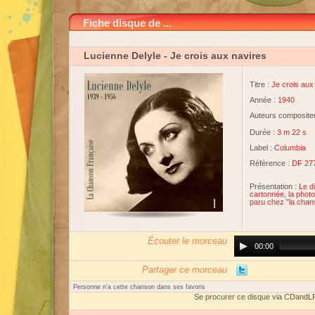
Fiche disque de ...
Lucienne Delyle
- Je crois aux navires
Titre :
Je crois aux
Année :
1940
Auteurs compositeu
Durée :
3 m 22 s
Label :
Columbia
Référence :
DF 27
Présentation :
Le d
cartonnée, la photo
paru chez "la chan
Écouter le morceau
Audio
00:00
Player
Partager ce morceau
Personne n'a cette chanson dans ses favoris
Se procurer ce disque via CDandL