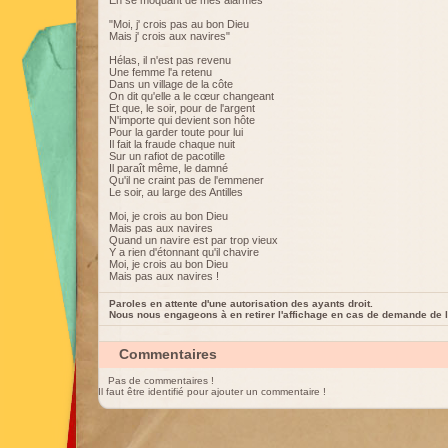
En se moquant de mes alarmes
"Moi, j' crois pas au bon Dieu
Mais j' crois aux navires"
Hélas, il n'est pas revenu
Une femme l'a retenu
Dans un village de la côte
On dit qu'elle a le cœur changeant
Et que, le soir, pour de l'argent
N'importe qui devient son hôte
Pour la garder toute pour lui
Il fait la fraude chaque nuit
Sur un rafiot de pacotille
Il paraît même, le damné
Qu'il ne craint pas de l'emmener
Le soir, au large des Antilles
Moi, je crois au bon Dieu
Mais pas aux navires
Quand un navire est par trop vieux
Y a rien d'étonnant qu'il chavire
Moi, je crois au bon Dieu
Mais pas aux navires !
Paroles en attente d'une autorisation des ayants droit.
Nous nous engageons à en retirer l'affichage en cas de demande de l
Commentaires
Pas de commentaires !
Il faut être identifié pour ajouter un commentaire !