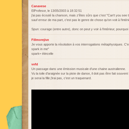
Canavese
ElProfesor, le 13/05/2003 à 18:32:51
j'ai pas écouté la chanson, mais z'êtes sûrs que c'est "Can't you see
sauf erreur de ma part, c'est pas le genre de chose qu'on voit à l'int
Spun: courage (entre autre), donc on peut y voir à l'intérieur, pourquoi
Fillmorejive
Je vous apporte la résolution à vos interrogations métaphysiques. C'es
spark in me"
spark= étincelle
vvfd
Un passage dans une émission musicale d'une chaine australienne.
Vu la toile d'araignée sur la piste de danse, il doit pas être fait souv
je serai la fille j'irai pas, c'est un traquenard.