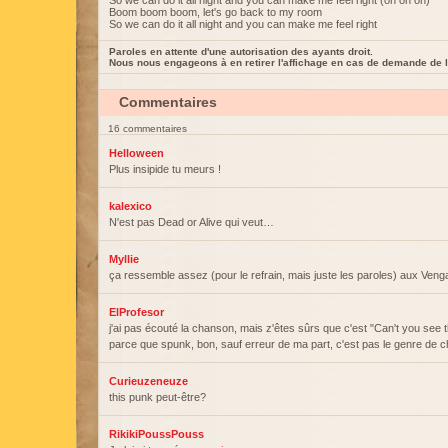
So we can do it all night and you can make me feel right (oh oh oh)
Boom boom boom, let's go back to my room
So we can do it all night and you can make me feel right
Paroles en attente d'une autorisation des ayants droit.
Nous nous engageons à en retirer l'affichage en cas de demande de l
Commentaires
16 commentaires
Helloween
Plus insipide tu meurs !
kalexico
N'est pas Dead or Alive qui veut…
Myllie
ça ressemble assez (pour le refrain, mais juste les paroles) aux Ven
ElProfesor
j'ai pas écouté la chanson, mais z'êtes sûrs que c'est "Can't you see 
parce que spunk, bon, sauf erreur de ma part, c'est pas le genre de c
Curieuzeneuze
this punk peut-être?
RikikiPoussPouss