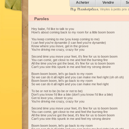
Acheter
Vendre
S
My Marketplace
, Vinyles à petits pri
Paroles
Hey babe, I'd like to talk to you
How's about coming back to my room for a little boom boom
You keep coming to me (you keep coming to me)
I can feel you're dynamite (I can feel you're dynamite)
Know where you move, get in the groove
You're driving me crazy, crazy for you
Second time you move your feet, it's fine for us to boom boom
You can come, get close to me and feel the burning fire
All the time you've got the beat, it's fine for us to boom boom
Can't you see this spunk in me and feel my strong desire
Boom boom boom, let's go back to my room
So we can do it all night and you can make me feel right (oh oh oh)
Boom boom boom, let's go back to my room
So we can do it all night and you can make me feel right
To be or not to be (to be or not to be)
Don't you know I'd like a bite (don't you know I'd like a bite)
Get to love you, closer to you
You're driving me crazy, crazy for you
Second time you move your feet, it's fine for us to boom boom
You can come, get close to me and feel the burning fire
All the time you've got the beat, it's fine for us to boom boom
Can't you see this spunk in me and feel my strong desire
Boom boom boom, let's go back to my room