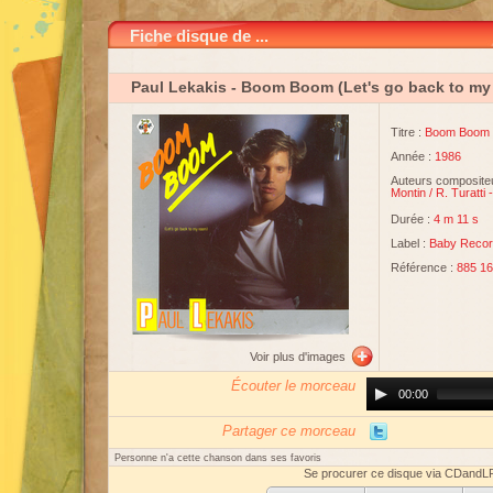
Fiche disque de ...
Paul Lekakis
- Boom Boom (Let's go back to my
Titre :
Boom Boom (
Année :
1986
Auteurs compositeu
Montin
/
R. Turatti
Durée :
4 m 11 s
Label :
Baby Reco
Référence :
885 16
Voir plus d'images
Écouter le morceau
Audio
00:00
Player
Partager ce morceau
Personne n'a cette chanson dans ses favoris
Se procurer ce disque via CDandL