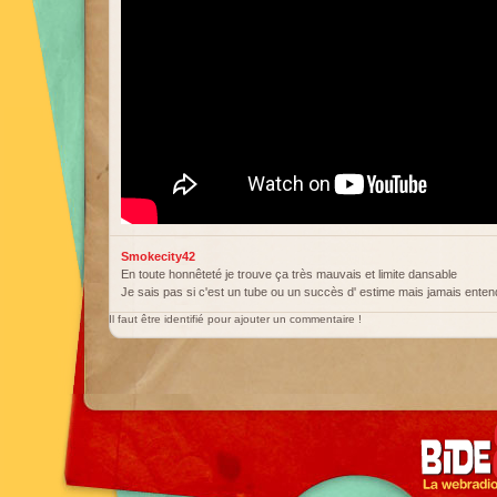
Smokecity42
En toute honnêteté je trouve ça très mauvais et limite dansable
Je sais pas si c'est un tube ou un succès d' estime mais jamais entend
Il faut être identifié pour ajouter un commentaire !