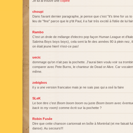
Je lui ai trouvé une
copine
choupi
Dans l'avant dernier paragraphe, je pense que c'est "it's time for us 
lieu de "fine" parce que le p'tit Paul, il a l'air très excité à l'idée de lui f
Rambo
C'est un drole de mélange d'electro pop façon Human League et d'ital
Sabrina Boys boys boys), cela sent la fin des années 80 à plein nez, 
on était jeune hien! n'est-ce pas!
uecic
dommage qu'on n'ait pas la pochette. J'aurai bien voulu voir sa trombin
comparer avec Pete Burns, le chanteur de Dead or Alive. Car vocalement
même.
zebigbos
il y a une version francaise mais je ne sais pas qui a osé la faire
SLeK
Le bon titre c'est
Boom boom boom
ou juste
Boom boom
avec éventue
back to my room)
comme écrit sur la pochette ?
Robin Fusée
Dire que cette chanson cartonnait en boîte à Montréal (et me faisait fui
danse). Au secours!!!