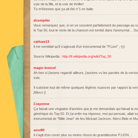
voix de la fille, et la voix de thriller!
Tu m'étonnes que ça ait été n°1 en Italie.
dcompiler
Vous remarquez que, si on se souvient parfaitement du passage au sa
le Top 50, tout le reste de la chanson est tombé dans l'anonymat… D
cathare13
il me semblait qu'il s'agissait d'un instrumental de "P.Lion" ;-)))
Source Wikipedia :
http://fr.wikipedia.org/wiki/Top_50
magic-bretzel
Ah ben si j'avions regardé ailleurs, j'aurions vu les paroles de la version
suis.
Il subsiste tout de même quelques légères nuances par rapport la vers
[Merci !]
Crayonne
Ça faisait une vingtaine d'années que je me demandais qui faisait la 
générique du Top 50. Et j'ai enfin ma réponse, moi qui pensais, allait 
instrumental de "Billie Jean" de feu Mickael Jackson. Merci Bide et Mu
azur80
il s'agit d'un cover plus ou moins réussi du granditissime P.LION…