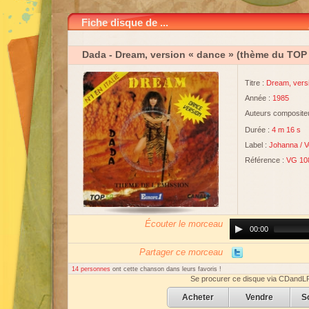
Fiche disque de ...
Dada
- Dream, version « dance » (thème du TOP
Titre :
Dream, vers
Année :
1985
Auteurs compositeu
Durée :
4 m 16 s
Label :
Johanna
/
V
Référence :
VG 10
Écouter le morceau
Audio
00:00
Player
Partager ce morceau
14 personnes
ont cette chanson dans leurs favoris !
Se procurer ce disque via CDandL
Acheter
Vendre
S