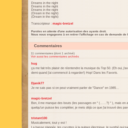
Dreams in the night
Dreams in the night
Dreams in the night
(Dream in the night)
(Dream in the night)
Transcripteur :
magic-bretzel
Paroles en attente d'une autorisation des ayants droit.
Nous nous engageons à en retirer l'affichage en cas de demande de l
Commentaires
11 commentaires (dont 1 archivé)
Voir aussi les commentaires archivés
hug
ça me fait très plaisir de réentendre la musique du Top 50. (Eh oui, j'a
demi quand j'ai commencé à regarder!) Hop! Dans les Favoris.
Djanik77
Je ne sais pas si on peut vraiment parler de "Dance" en 1985…
magic-bretzel
Bon, il me manque des bouts (les passages en " (……?) " ), mais en 
quelqu'un puisse les compléter, je mets déjà ce que j'ai trouvé des par
tristant100
Musicalement, tout y est !
La basse slappée, les cocottes à la guitare électrique, le synthé qui tue