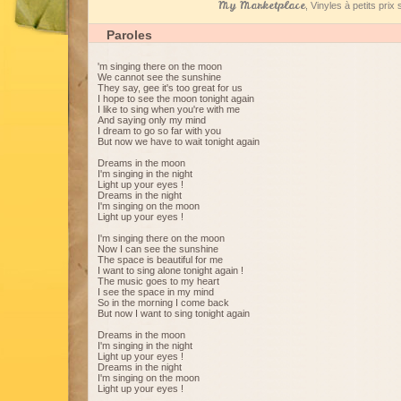
My Marketplace
, Vinyles à petits pri
Paroles
'm singing there on the moon
We cannot see the sunshine
They say, gee it's too great for us
I hope to see the moon tonight again
I like to sing when you're with me
And saying only my mind
I dream to go so far with you
But now we have to wait tonight again
Dreams in the moon
I'm singing in the night
Light up your eyes !
Dreams in the night
I'm singing on the moon
Light up your eyes !
I'm singing there on the moon
Now I can see the sunshine
The space is beautiful for me
I want to sing alone tonight again !
The music goes to my heart
I see the space in my mind
So in the morning I come back
But now I want to sing tonight again
Dreams in the moon
I'm singing in the night
Light up your eyes !
Dreams in the night
I'm singing on the moon
Light up your eyes !