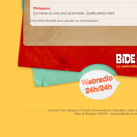
Philippeoc
Ça mérite un vote pour la pochette. Quelle pièdce d'art!
Il faut être identifié pour ajouter un commentaire !
Accueil
|
Nos disques
|
Forum
|
Evénements
|
Goodies
|
Infos
Bide & Musique ©2026 -
contact@bide-et-m