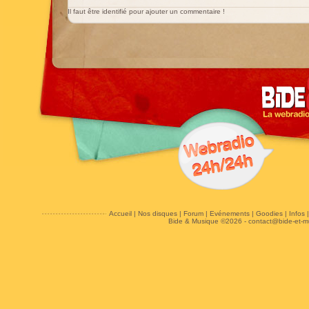
Il faut être identifié pour ajouter un commentaire !
Accueil
|
Nos disques
|
Forum
|
Evénements
|
Goodies
|
Infos
Bide & Musique ©2026 -
contact@bide-et-m