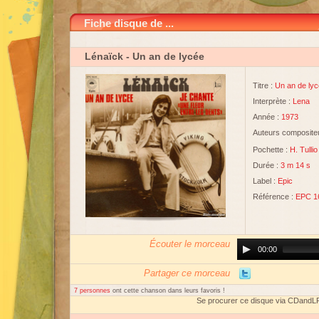
Fiche disque de ...
Lénaïck
- Un an de lycée
Titre :
Un an de ly
Interprète :
Lena
Année :
1973
Auteurs compositeu
Pochette :
H. Tullio
Durée :
3 m 14 s
Label :
Epic
Référence :
EPC 1
Écouter le morceau
Audio
00:00
Player
Partager ce morceau
7 personnes
ont cette chanson dans leurs favoris !
Se procurer ce disque via CDandL