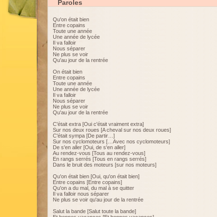
Paroles
Qu'on était bien
Entre copains
Toute une année
Une année de lycée
Il va falloir
Nous séparer
Ne plus se voir
Qu'au jour de la rentrée
On était bien
Entre copains
Toute une année
Une année de lycée
Il va falloir
Nous séparer
Ne plus se voir
Qu'au jour de la rentrée
C'était extra [Oui c'était vraiment extra]
Sur nos deux roues [A cheval sur nos deux roues]
C'était sympa [De partir…]
Sur nos cyclomoteurs […Avec nos cyclomoteurs]
De s'en aller [Oui, de s'en aller]
Au rendez-vous [Tous au rendez-vous]
En rangs serrés [Tous en rangs serrés]
Dans le bruit des moteurs [sur nos moteurs]
Qu'on était bien [Oui, qu'on était bien]
Entre copains [Entre copains]
Qu'on a du mal, du mal à se quitter
Il va falloir nous séparer
Ne plus se voir qu'au jour de la rentrée
Salut la bande [Salut toute la bande]