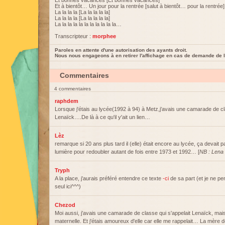
Et bonnes vacances [Et bonnes vacances]
Et à bientôt… Un jour pour la rentrée [salut à bientôt… pour la rentrée]
La la la la [La la la la la]
La la la la [La la la la la]
La la la la la la la la la la la…
Transcripteur :
morphee
Paroles en attente d'une autorisation des ayants droit.
Nous nous engageons à en retirer l'affichage en cas de demande de l
Commentaires
4 commentaires
raphdem
Lorsque j'étais au lycée(1992 à 94) à Metz,j'avais une camarade de cl
Lenaïck….De là à ce qu'il y'ait un lien…
Lèz
remarque si 20 ans plus tard il (elle) était encore au lycée, ça devait 
lumière pour redoubler autant de fois entre 1973 et 1992… [
NB : Lena
Tryph
A la place, j'aurais préféré entendre ce texte
-ci
de sa part (et je ne pe
seul ici^^^)
Chezod
Moi aussi, j'avais une camarade de classe qui s'appelait Lenaïck, mais
maternelle. Et j'étais amoureux d'elle car elle me rappelait… La mère d