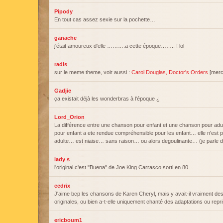
Pipody
En tout cas assez sexie sur la pochette…
ganache
j'était amoureux d'elle ……….a cette époque…….. ! lol
radis
sur le meme theme, voir aussi :
Carol Douglas, Doctor's Orders
[merci
Gadjie
ça existait déjà les wonderbras à l'époque ¿
Lord_Orion
La différence entre une chanson pour enfant et une chanson pour adu
pour enfant a ete rendue compréhensible pour les enfant… elle n'est
adulte… est niaise… sans raison… ou alors degoulinante… (je parle 
lady s
l'original c'est "Buena" de Joe King Carrasco sorti en 80…
cedrix
J'aime bcp les chansons de Karen Cheryl, mais y avait-il vraiment d
originales, ou bien a-t-elle uniquement chanté des adaptations ou repr
ericboum1