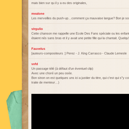
mais bien sur qu il y a eu des originales,
mealone
Les merveilles du push-up…comment ça mauvaise langue? Bon je so
virgulio
Cette chanson me rappelle une Ecole Des Fans spéciale ou les enfants
étaient nés sans bras et il y avait une petite fille qui la chantait. Quelq
Fauvelus
[auteurs-compositeurs :] Perez - J. King Carrasco - Claude Lemesle
vvfd
Un passage télé (à défaut d'un éventuel clip)
Avec une choré un peu osée.
Bon sinon on est quelques uns ici a justiier du titre, qui c'est qui s"y 
traite de menteur…)