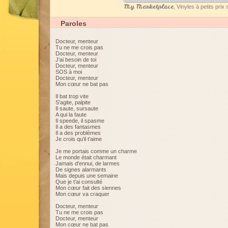
My Marketplace
, Vinyles à petits pri
Paroles
Docteur, menteur
Tu ne me crois pas
Docteur, menteur
J'ai besoin de toi
Docteur, menteur
SOS à moi
Docteur, menteur
Mon cœur ne bat pas
Il bat trop vite
S'agite, palpite
Il saute, sursaute
A qui la faute
Il speede, il spasme
Il a des fantasmes
Il a des problèmes
Je crois qu'il t'aime
Je me portais comme un charme
Le monde était charmant
Jamais d'ennui, de larmes
De signes alarmants
Mais depuis une semaine
Que je t'ai consulté
Mon cœur fait des siennes
Mon cœur va craquer
Docteur, menteur
Tu ne me crois pas
Docteur, menteur
Mon cœur ne bat pas