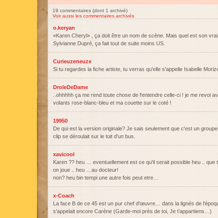
19 commentaires (dont 1 archivé)
Voir aussi les commentaires archivés
o.keryan
«Karen Cheryl» , ça doit être un nom de scène. Mais quel est son vr
Sylvianne Dupré, ça fait tout de suite moins US.
Curieuzeneuze
Si tu regardes la fiche artiste, tu verras qu'elle s'appelle Isabelle Morize
DroleDeDame
..ohhhhh ça me rend toute chose de l'entendre celle-ci ! je me revoi a
volants rose-blanc-bleu et ma couette sur le coté !
19950
De qui est la version originale? Je sais seulement que c'est un groupe 
clip se déroulait sur le toit d'un bus.
xavicool
Karen ?? heu … eventuellement est ce qu'il serait possible heu .. que
on joue .. heu …au docteur!
non? heu bin tempi une autre fois peut etre…
x-Coach
La face B de ce 45 est un pur chef d'œuvre… dans la lignés de l'époqu
s'appelait encore Carène (Garde-moi près de toi, Je t'appartiens…)