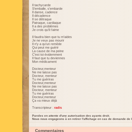
Il tachycarde
S'emballe, s'embarde
Il danse, cadence
Il décadence
Il se détraque
Patraque, cardiaque
Il a des problèmes
Je crois qu'il t'aime
Il faudra bien que tu m'aides
Je ne veux pas mourir
Il n'y a qu'un remède
Qui peut me guérir
La cause de ma peine
C'est toi évidemment
Il faut que tu deviennes
Mon médicament
Docteur,menteur
Ne me laisse pas
Docteur, menteur
Tu me guériras
Docteur,menteur
Ne me laisse pas
Docteur, menteur
Tu me guériras
Docteur,menteur
Ça va mieux déjà
Transcripteur :
radis
Paroles en attente d'une autorisation des ayants droit.
Nous nous engageons à en retirer l'affichage en cas de demande de l
Commentaires