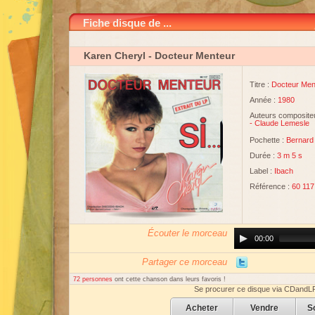
Fiche disque de ...
Karen Cheryl
- Docteur Menteur
Titre :
Docteur Men
Année :
1980
Auteurs compositeu
-
Claude Lemesle
Pochette :
Bernard
Durée :
3 m 5 s
Label :
Ibach
Référence :
60 117
Écouter le morceau
Audio
00:00
Player
Partager ce morceau
72 personnes
ont cette chanson dans leurs favoris !
Se procurer ce disque via CDandL
Acheter
Vendre
S