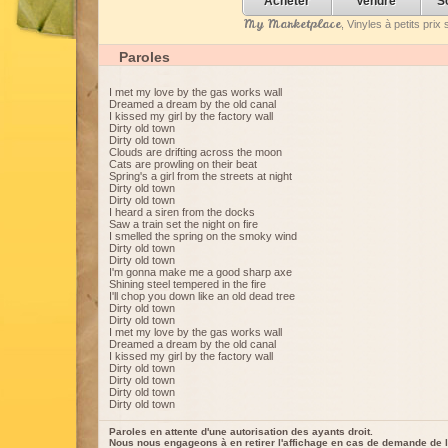
Acheter
Vendre
S
My Marketplace
, Vinyles à petits pri
Paroles
I met my love by the gas works wall
Dreamed a dream by the old canal
I kissed my girl by the factory wall
Dirty old town
Dirty old town
Clouds are drifting across the moon
Cats are prowling on their beat
Spring's a girl from the streets at night
Dirty old town
Dirty old town
I heard a siren from the docks
Saw a train set the night on fire
I smelled the spring on the smoky wind
Dirty old town
Dirty old town
I'm gonna make me a good sharp axe
Shining steel tempered in the fire
I'll chop you down like an old dead tree
Dirty old town
Dirty old town
I met my love by the gas works wall
Dreamed a dream by the old canal
I kissed my girl by the factory wall
Dirty old town
Dirty old town
Dirty old town
Dirty old town
Paroles en attente d'une autorisation des ayants droit.
Nous nous engageons à en retirer l'affichage en cas de demande de l