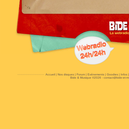
Accueil
|
Nos disques
|
Forum
|
Evénements
|
Goodies
|
Infos
Bide & Musique ©2026 -
contact@bide-et-m