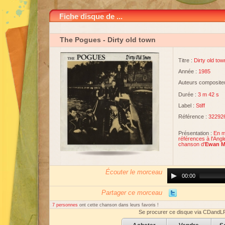
Fiche disque de ...
The Pogues
- Dirty old town
Titre :
Dirty old tow
Année :
1985
Auteurs compositeu
Durée :
3 m 42 s
Label :
Stiff
Référence :
32292
Présentation :
En mo
références à l'Angle
chanson d'
Ewan M
Écouter le morceau
Audio
00:00
Player
Partager ce morceau
7 personnes
ont cette chanson dans leurs favoris !
Se procurer ce disque via CDandL