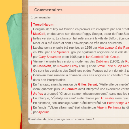
Commentaires
1 commentaire
Trocol Harum
L'original de "Dirty old town" a en premier été interprété par son cré
MacColl
, en duo avec son épouse Peggy Seeger, sœur de Pete Seeger
belles versions. La chanson fait référence à la ville de Salford (La
MacColl a été élevé et dont il n'avait pas de très bons souvenirs.
La chanson a ensuite été reprise, en 1956 par
Alan Lomax & the Ram
en 1963 par
The Spinners
, groupe également originaire de la ville d
par
Gary Shearston
et en 1965 par le
Ian Cambell Folk Group
.
Viennent ensuite les versions modernes des
Dubliners
(1968), de
Ro
de
Donovan
, de
Nolwenn Leroy
(2011) et de
Steve Earle & Bap Ke
Ce sont les versions des Dubliners et des Pogues qui ont donné, à tor
Donovan avait ramené la chanson vers ses origines en chantant "Smel
dans son interprétation.
En français, avant la version de
Gilles Servat
, "Vieille ville de merde
vieux quartier" puis
Jo Lemaire
avait interprété une excellente versio
Aufray
a proposé "Chacun sa mer, chacun son vent", sans que les par
En tchèque, "Zůstal jsem sám" a été chanté par
Tři sestry
alors que
En allemand, "Ahl drecklije Stadt" a été interprété par
Peter Brings &
En finnois, "Viiden sillan maa" était chanté par
Vilperin Perikunta
tandi
par
Ajopuut
.
Il faut être identifié pour ajouter un commentaire !