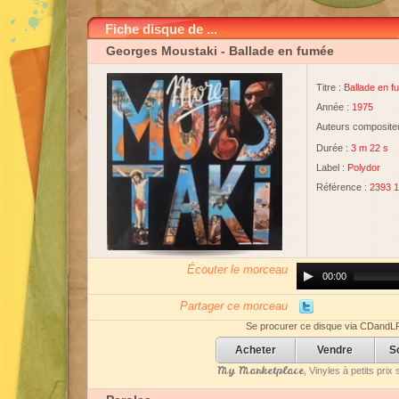
Fiche disque de ...
Georges Moustaki
- Ballade en fumée
Titre :
Ballade en 
Année :
1975
Auteurs compositeu
Durée :
3 m 22 s
Label :
Polydor
Référence :
2393 
Écouter le morceau
Audio
00:00
Player
Partager ce morceau
Se procurer ce disque via CDandL
Acheter
Vendre
S
My Marketplace
, Vinyles à petits pri