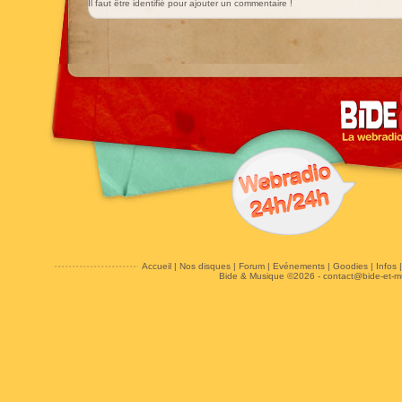
Il faut être identifié pour ajouter un commentaire !
Accueil
|
Nos disques
|
Forum
|
Evénements
|
Goodies
|
Infos
Bide & Musique ©2026 -
contact@bide-et-m