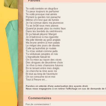
Paroles
Te voilà tombée en disgrâce
Tu peux toujours te parfumer
Te voilà presque mal aimée
Portant tu gardes ton panache
Même s'il n'est que de fumée
Je t'ai connue dans ma jeunesse
Tu as brûlé tous mes pianos
Quand je jouais plus ou moins faux
Dans les bordels du vieil Anvers
Et ça faisait pleurer Margot
Je m'adresse à ma cigarette
Ma jolie blonde au goût anglais
Ma brune amère à mon palais
Le mégot des jours de disette
Celle qu'autrefois je roulais
Tu m'as séduit comme jadis
Tu séduisais peuples et rois
L'ingratitude faisait loi
On t'a mise au rayon des vices
Des drogues de deuxième choix
Je rêve à mes chansons futures
En te tenant entre mes doigts
Je cherche la rime avec toi
Et tout au long de l'aventure
On se consume toi et moi
Tout à l'heure en…
Paroles en attente d'une autorisation des ayants droit.
Nous nous engageons à en retirer l'affichage en cas de demande de l
Commentaires
Pas de commentaires !