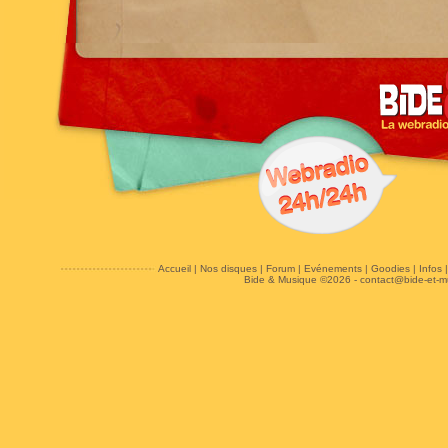
Accueil
|
Nos disques
|
Forum
|
Evénements
|
Goodies
|
Infos
Bide & Musique ©2026 -
contact@bide-et-m