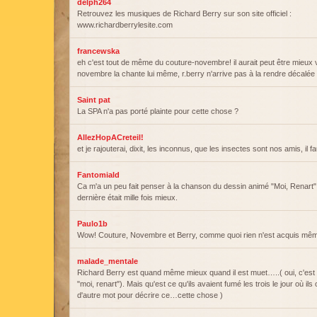
delph264
Retrouvez les musiques de Richard Berry sur son site officiel :
www.richardberrylesite.com
francewska
eh c'est tout de même du couture-novembre! il aurait peut être mieux
novembre la chante lui même, r.berry n'arrive pas à la rendre décalée
Saint pat
La SPA n'a pas porté plainte pour cette chose ?
AllezHopACreteil!
et je rajouterai, dixit, les inconnus, que les insectes sont nos amis, il f
Fantomiald
Ca m'a un peu fait penser à la chanson du dessin animé "Moi, Renart"
dernière était mille fois mieux.
Paulo1b
Wow! Couture, Novembre et Berry, comme quoi rien n'est acquis mêm
malade_mentale
Richard Berry est quand même mieux quand il est muet…..( oui, c'est vra
"moi, renart"). Mais qu'est ce qu'ils avaient fumé les trois le jour où ils
d'autre mot pour décrire ce…cette chose )