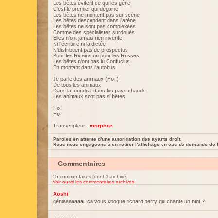
Les bêtes évitent ce qui les gêne
C'est le premier qui dégaine
Les bêtes ne montent pas sur scène
Les bêtes descendent dans l'arène
Les bêtes ne sont pas complexées
Comme des spécialistes surdoués
Elles n'ont jamais rien inventé
Ni l'écriture ni la dictée
N'distribuent pas de prospectus
Pour les Ricains ou pour les Russes
Les bêtes n'ont pas lu Confucius
En montant dans l'autobus
Je parle des animaux (Ho !)
De tous les animaux
Dans la toundra, dans les pays chauds
Les animaux sont pas si bêtes
Ho !
Ho !
Transcripteur :
morphee
Paroles en attente d'une autorisation des ayants droit.
Nous nous engageons à en retirer l'affichage en cas de demande de l
Commentaires
15 commentaires (dont 1 archivé)
Voir aussi les commentaires archivés
Aoshi
géniaaaaaaal, ca vous choque richard berry qui chante un bidE?