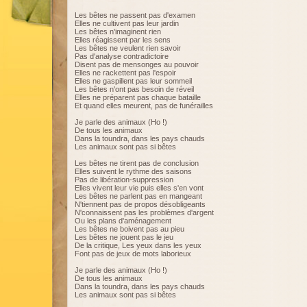
Les bêtes ne passent pas d'examen
Elles ne cultivent pas leur jardin
Les bêtes n'imaginent rien
Elles réagissent par les sens
Les bêtes ne veulent rien savoir
Pas d'analyse contradictoire
Disent pas de mensonges au pouvoir
Elles ne rackettent pas l'espoir
Elles ne gaspillent pas leur sommeil
Les bêtes n'ont pas besoin de réveil
Elles ne préparent pas chaque bataille
Et quand elles meurent, pas de funérailles
Je parle des animaux (Ho !)
De tous les animaux
Dans la toundra, dans les pays chauds
Les animaux sont pas si bêtes
Les bêtes ne tirent pas de conclusion
Elles suivent le rythme des saisons
Pas de libération-suppression
Elles vivent leur vie puis elles s'en vont
Les bêtes ne parlent pas en mangeant
N'tiennent pas de propos désobligeants
N'connaissent pas les problèmes d'argent
Ou les plans d'aménagement
Les bêtes ne boivent pas au pieu
Les bêtes ne jouent pas le jeu
De la critique, Les yeux dans les yeux
Font pas de jeux de mots laborieux
Je parle des animaux (Ho !)
De tous les animaux
Dans la toundra, dans les pays chauds
Les animaux sont pas si bêtes