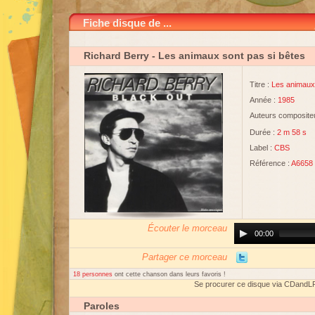
Fiche disque de ...
Richard Berry
- Les animaux sont pas si bêtes
Titre :
Les animaux 
Année :
1985
Auteurs compositeu
Durée :
2 m 58 s
Label :
CBS
Référence :
A6658
Écouter le morceau
Audio
00:00
Player
Partager ce morceau
18 personnes
ont cette chanson dans leurs favoris !
Se procurer ce disque via CDandL
Paroles