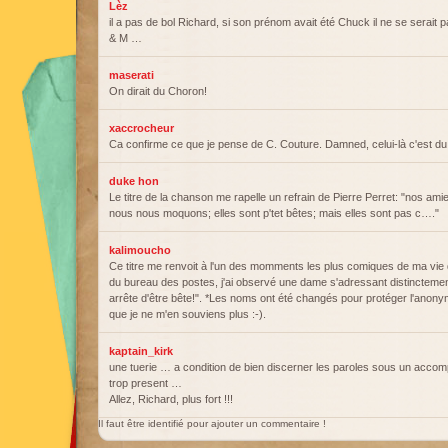
Lèz
il a pas de bol Richard, si son prénom avait été Chuck il ne se serait 
& M …
maserati
On dirait du Choron!
xaccrocheur
Ca confirme ce que je pense de C. Couture. Damned, celui-là c'est du 
duke hon
Le titre de la chanson me rapelle un refrain de Pierre Perret: "nos ami
nous nous moquons; elles sont p'tet bêtes; mais elles sont pas c…."
kalimoucho
Ce titre me renvoit à l'un des momments les plus comiques de ma vie 
du bureau des postes, j'ai observé une dame s'adressant distinctement
arrête d'être bête!". *Les noms ont été changés pour protéger l'anony
que je ne m'en souviens plus :-).
kaptain_kirk
une tuerie … a condition de bien discerner les paroles sous un acc
trop present …
Allez, Richard, plus fort !!!
Il faut être identifié pour ajouter un commentaire !