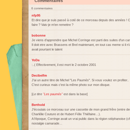
Commentaires
6 commentaires
nfp95
Et dire que je suis passé à coté de ce morceau depuis des années ! 
faire ? Vais-je m'en remettre ?
bobonne
Je viens d'apprendre que Michel Corringe est parti des suites d'un 
Il doit etre avec Brassens et Brel maintenant, en tout cas meme si il n'
avait pourtant le talent
YoDa
:..( Effectivement, il est mort le 2 octobre 2001
Decibelfm
J'ai un autre titre de Michel "Les Paumés". Si vous voulez en profiter..
C'est curieux mais c'est la même photo sur mon disque.
[
Le titre
"Les paumés"
est dans la base]
Berthold
J'écoutais ce morceau sur une cassette de mon grand frêre (entre d
Charlélie Couture et de Hubert Félix Thiéfaine…).
A l'époque, Corringe avait un vrai public dans la région stéphanoise (c
nostalgie camarade…