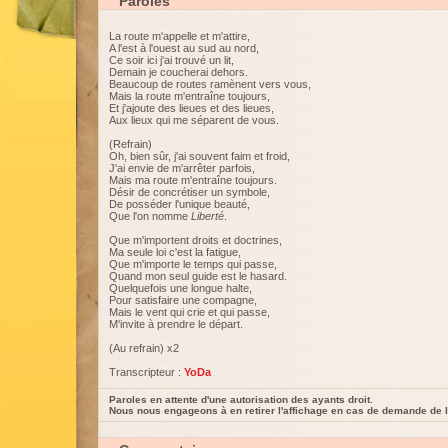
Paroles
La route m'appelle et m'attire,
A l'est à l'ouest au sud au nord,
Ce soir ici j'ai trouvé un lit,
Demain je coucherai dehors.
Beaucoup de routes ramènent vers vous,
Mais la route m'entraîne toujours,
Et j'ajoute des lieues et des lieues,
Aux lieux qui me séparent de vous.
(Refrain)
Oh, bien sûr, j'ai souvent faim et froid,
J'ai envie de m'arrêter parfois,
Mais ma route m'entraîne toujours.
Désir de concrétiser un symbole,
De posséder l'unique beauté,
Que l'on nomme
Liberté
.
Que m'importent droits et doctrines,
Ma seule loi c'est la fatigue,
Que m'importe le temps qui passe,
Quand mon seul guide est le hasard.
Quelquefois une longue halte,
Pour satisfaire une compagne,
Mais le vent qui crie et qui passe,
M'invite à prendre le départ.
(Au refrain) x2
Transcripteur :
YoDa
Paroles en attente d'une autorisation des ayants droit.
Nous nous engageons à en retirer l'affichage en cas de demande de l