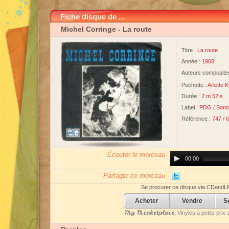
Fiche disque de ...
Michel Corringe
- La route
Titre :
La route
Année :
1968
Auteurs compositeu
Pochette :
Arlette 
Durée :
2 m 52 s
Label :
PDG
/
Sono
Référence :
747 / 
Écouter le morceau
Audio
00:00
Player
Partager ce morceau
Se procurer ce disque via CDandL
Acheter
Vendre
S
My Marketplace
, Vinyles à petits pri