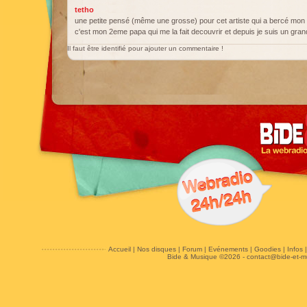
tetho
une petite pensé (même une grosse) pour cet artiste qui a bercé m
c'est mon 2eme papa qui me la fait decouvrir et depuis je suis un gra
Il faut être identifié pour ajouter un commentaire !
Accueil
|
Nos disques
|
Forum
|
Evénements
|
Goodies
|
Infos
Bide & Musique ©2026 -
contact@bide-et-m