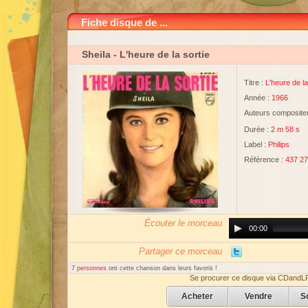
Fiche disque de ...
Sheila
- L'heure de la sortie
Titre :
L'heure de la
Année :
1966
Auteurs compositeu
Durée :
2 m 58 s
Label :
Philips
Référence :
437 2
Écouter le morceau
Audio
00:00
Player
Partager ce morceau
7 personnes
ont cette chanson dans leurs favoris !
Se procurer ce disque via CDandL
Acheter
Vendre
S