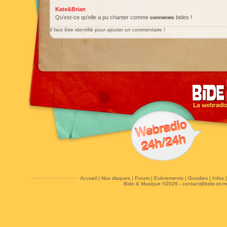
Kate&Brian
Qu'est-ce qu'elle a pu chanter comme
conneries
bides !
Il faut être identifié pour ajouter un commentaire !
Accueil
|
Nos disques
|
Forum
|
Evénements
|
Goodies
|
Infos
Bide & Musique ©2026 -
contact@bide-et-m