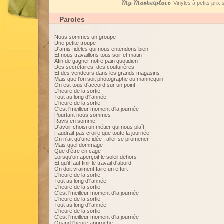
My Marketplace
, Vinyles à petits pri
Paroles
Nous sommes un groupe
Une petite troupe
D'amis fidèles qui nous entendons bien
Et nous travaillons tous soir et matin
Afin de gagner notre pain quotidien
Des secrétaires, des couturières
Et des vendeurs dans les grands magasins
Mais que l'on soit photographe ou mannequin
On est tous d'accord sur un point
L'heure de la sortie
Tout au long d'l'année
L'heure de la sortie
C'est l'meilleur moment d'la journée
Pourtant nous sommes
Ravis en somme
D'avoir choisi un métier qui nous plaît
Faudrait pas croire que toute la journée
On n'ait qu'une idée : aller se promener
Mais quel dommage
Que d'être en cage
Lorsqu'on aperçoit le soleil dehors
Et qu'il faut finir le travail d'abord
On doit vraiment faire un effort
L'heure de la sortie
Tout au long d'l'année
L'heure de la sortie
C'est l'meilleur moment d'la journée
L'heure de la sortie
Tout au long d'l'année
L'heure de la sortie
C'est l'meilleur moment d'la journée
Quand l'heure approche