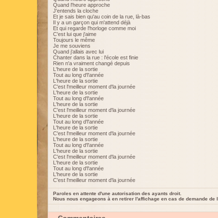
Quand l'heure approche
J'entends la cloche
Et je sais bien qu'au coin de la rue, là-bas
Il y a un garçon qui m'attend déjà
Et qui regarde l'horloge comme moi
C'est lui que j'aime
Toujours le même
Je me souviens
Quand j'allais avec lui
Chanter dans la rue : l'école est finie
Rien n'a vraiment changé depuis
L'heure de la sortie
Tout au long d'l'année
L'heure de la sortie
C'est l'meilleur moment d'la journée
L'heure de la sortie
Tout au long d'l'année
L'heure de la sortie
C'est l'meilleur moment d'la journée
L'heure de la sortie
Tout au long d'l'année
L'heure de la sortie
C'est l'meilleur moment d'la journée
L'heure de la sortie
Tout au long d'l'année
L'heure de la sortie
C'est l'meilleur moment d'la journée
L'heure de la sortie
Tout au long d'l'année
L'heure de la sortie
C'est l'meilleur moment d'la journée
Paroles en attente d'une autorisation des ayants droit.
Nous nous engageons à en retirer l'affichage en cas de demande de l