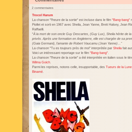
Commentaires
2 commentaires
Trocol Harum
La chanson "l'heure de la sortie" est incluse dans le film
"Bang-bang"
r
Piollet et sorti en 1967 avec Sheila, Jean Yanne, Brett Halsey, Jean 
Raffaelli.
"
À la mort de son oncle Guy Descartes, (Guy Lux), Sheila hérite de la
privés. Après une formation en Angleterre, elle est chargée de sa pr
(Gaia Germani), l'amante de Robert Vaucamu (Jean Yanne)…"
La chanson "Tu es toujours près de moi" interprétée par
Sheila
fait au
Voici un intéressant reportage sur le film
"Bang-bang"
.
La chanson "l'heure de la sortie" a été interprétée en italien sous le titr
Wilma Goich
.
Parmi les reprises, notons celle, insupportable, des
Tueurs de la Lune
Binamé
.