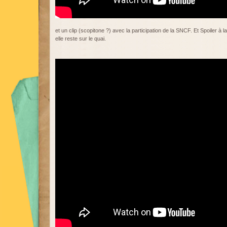
et un clip (scopitone ?) avec la participation de la SNCF. Et Spoiler à la 
elle reste sur le quai.