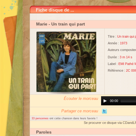
Fiche disque de ...
Marie
- Un train qui part
Titre :
Un train qui 
Année :
1973
Auteurs compositeu
Durée :
3 m 14 s
Label :
EMI Pathé 
Référence :
2C 006
Écouter le morceau
Audio
00:00
Player
Partager ce morceau
33 personnes
ont cette chanson dans leurs favoris !
Se procurer ce disque via CDandL
Paroles