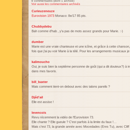
9 commentaires (dont 1 archivé)
Voir aussi les commentaires archivés
Curieuzeneuze
Eurovision 1973
Monaco: 8e/17 85 pts.
Chubbydebu
Bah comme d'hab , y'a pas de mots assez grands pour Marie. :-)
dumber
Marie est une vraie chanteuse et une icône, et grâce à cette chanson, 
fois que j'ai pu voir Marie à la télé. Pour les arrangements musicaux j
kalimoucho
Oui, je suis bien la septième personne de goût (qui a dit douteux?) à ins
dans mes favoris.
bill_baxter
Mais comment tient-on debout avec des talons pareils ?
Djéd'ail
Elle est assise !
levencois
Revu récemment la vidéo de l'Eurovision 73.
Elle chante ? Elle gueule ? C'est parfois à la limite du faux !…
Mais c'est 73, la grande année avec Mocedades (Eres Tu), avec Cliff 