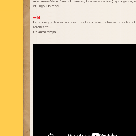
avec Anne-Marie David (Tu verras, tu te reconnaîtras), qui a gagné, et
et Hugo. Un régal !
vvfd
Le passage à l'eurovision avec quelques aléas technique au début, et
l'orchestre.
Un autre temps …