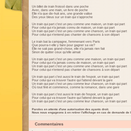
Un billet de train froissé dans une poche
Avec, dans une main, un livre de poche
Elle n'a que dix-huit ans, une grande valise
Des yeux bleus sur un train qui s'approche
Un train qui part c'est un peu comme une maison, un train qui part
Pour celui qui n'a jamais connu de maison, un train qui part
Un train qui part c'est un peu comme une chanson, un train qui part
Pour celui qui n'entend pas chanter de chansons à son départ
Le train bat la campagne, l'emmenant vers Paris
Que pourra-t-elle y faire pour gagner sa vie?
Elle ne sait pas grand-chose, elle n'a jamais rien fait
Sinon de quitter ceux qu'elle aimait
Un train qui part c'est un peu comme une maison, un train qui part
Pour celui qui n'a jamais connu de maison, un train qui part
Un train qui part c'est un peu comme une chanson, un train qui part
Pour celui qui n'entend pas chanter de chansons à son départ
Un train qui part c'est aussi le train de l'espoir, un train qui part
Pour celui qui va trouver l'autre qui l'attend devant la gare
Un train qui part c'est un peu comme leur chanson, un train qui part
Où tout finit et commence, comme la romance, dans une gare
Un train qui part c'est aussi le train de l'espoir, un train qui part
Pour celui qui va trouver l'autre qui l'attend devant la gare
Un train qui part c'est un peu comme leur chanson, un train qui part
Paroles en attente d'une autorisation des ayants droit.
Nous nous engageons à en retirer l'affichage en cas de demande de l
Commentaires