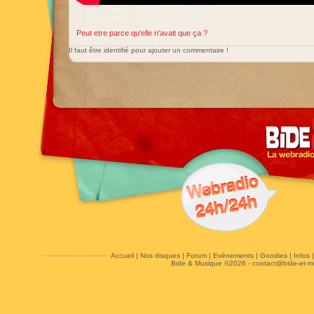
Peut etre parce qu'elle n'avait que ça ?
Il faut être identifié pour ajouter un commentaire !
Accueil
|
Nos disques
|
Forum
|
Evénements
|
Goodies
|
Infos
Bide & Musique ©2026 -
contact@bide-et-m