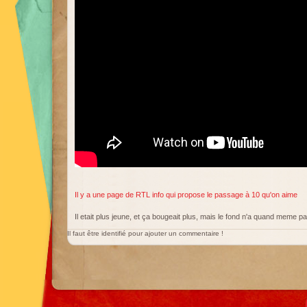
Il y a une page de RTL info qui propose le passage à 10 qu'on aime
Il etait plus jeune, et ça bougeait plus, mais le fond n'a quand meme p
Il faut être identifié pour ajouter un commentaire !