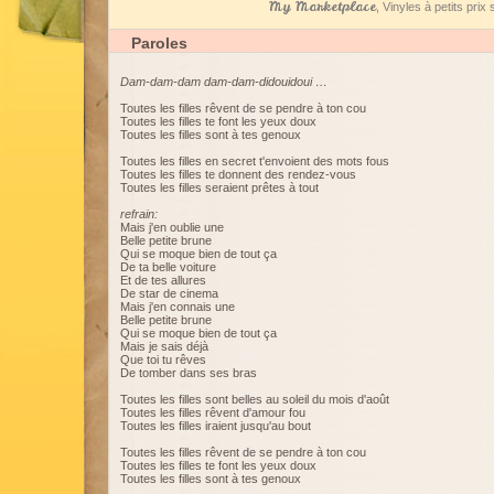
My Marketplace
, Vinyles à petits pri
Paroles
Dam-dam-dam dam-dam-didouidoui …
Toutes les filles rêvent de se pendre à ton cou
Toutes les filles te font les yeux doux
Toutes les filles sont à tes genoux
Toutes les filles en secret t'envoient des mots fous
Toutes les filles te donnent des rendez-vous
Toutes les filles seraient prêtes à tout
refrain:
Mais j'en oublie une
Belle petite brune
Qui se moque bien de tout ça
De ta belle voiture
Et de tes allures
De star de cinema
Mais j'en connais une
Belle petite brune
Qui se moque bien de tout ça
Mais je sais déjà
Que toi tu rêves
De tomber dans ses bras
Toutes les filles sont belles au soleil du mois d'août
Toutes les filles rêvent d'amour fou
Toutes les filles iraient jusqu'au bout
Toutes les filles rêvent de se pendre à ton cou
Toutes les filles te font les yeux doux
Toutes les filles sont à tes genoux