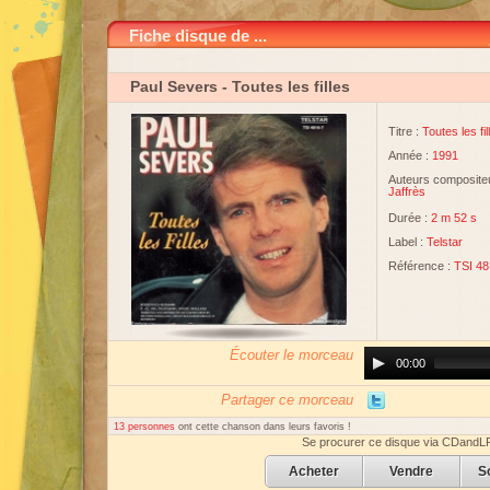
Fiche disque de ...
Paul Severs
- Toutes les filles
Titre :
Toutes les fil
Année :
1991
Auteurs compositeu
Jaffrès
Durée :
2 m 52 s
Label :
Telstar
Référence :
TSI 48
Écouter le morceau
Audio
00:00
Player
Partager ce morceau
13 personnes
ont cette chanson dans leurs favoris !
Se procurer ce disque via CDandL
Acheter
Vendre
S