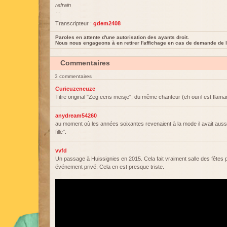
refrain
…
Transcripteur :
gdem2408
Paroles en attente d'une autorisation des ayants droit.
Nous nous engageons à en retirer l'affichage en cas de demande de l
Commentaires
3 commentaires
Curieuzeneuze
Titre original "Zeg eens meisje", du même chanteur (eh oui il est flama
anydream54260
au moment où les années soixantes revenaient à la mode il avait aussi 
fille".
vvfd
Un passage à Huissignies en 2015. Cela fait vraiment salle des fêtes 
événement privé. Cela en est presque triste.