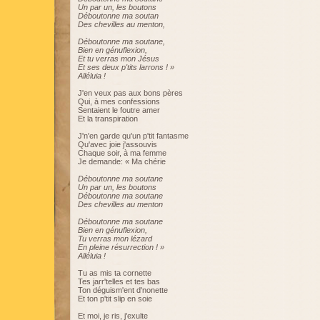
Un par un, les boutons
Déboutonne ma soutan
Des chevilles au menton,
Déboutonne ma soutane,
Bien en génuflexion,
Et tu verras mon Jésus
Et ses deux p'tits larrons ! »
Alléluia !
J'en veux pas aux bons pères
Qui, à mes confessions
Sentaient le foutre amer
Et la transpiration
J'n'en garde qu'un p'tit fantasme
Qu'avec joie j'assouvis
Chaque soir, à ma femme
Je demande: « Ma chérie
Déboutonne ma soutane
Un par un, les boutons
Déboutonne ma soutane
Des chevilles au menton
Déboutonne ma soutane
Bien en génuflexion,
Tu verras mon lézard
En pleine résurrection ! »
Alléluia !
Tu as mis ta cornette
Tes jarr'telles et tes bas
Ton déguism'ent d'nonette
Et ton p'tit slip en soie
Et moi, je ris, j'exulte