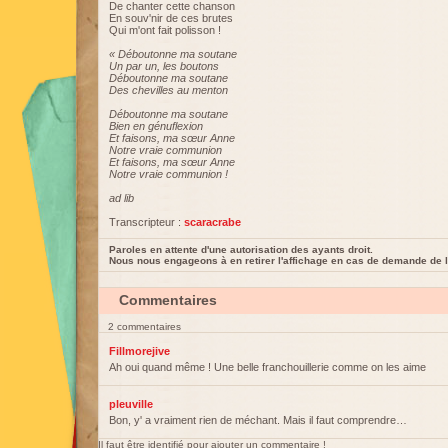
De chanter cette chanson
En souv'nir de ces brutes
Qui m'ont fait polisson !
« Déboutonne ma soutane
Un par un, les boutons
Déboutonne ma soutane
Des chevilles au menton
Déboutonne ma soutane
Bien en génuflexion
Et faisons, ma sœur Anne
Notre vraie communion
Et faisons, ma sœur Anne
Notre vraie communion !
ad lib
Transcripteur :
scaracrabe
Paroles en attente d'une autorisation des ayants droit.
Nous nous engageons à en retirer l'affichage en cas de demande de l
Commentaires
2 commentaires
Fillmorejive
Ah oui quand même ! Une belle franchouillerie comme on les aime
pleuville
Bon, y' a vraiment rien de méchant. Mais il faut comprendre…
Il faut être identifié pour ajouter un commentaire !