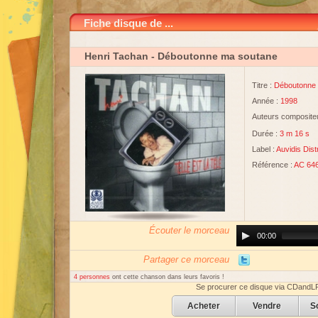
Fiche disque de ...
Henri Tachan
- Déboutonne ma soutane
Titre :
Déboutonne
Année :
1998
Auteurs compositeu
Durée :
3 m 16 s
Label :
Auvidis Distr
Référence :
AC 64
Écouter le morceau
Audio
00:00
Player
Partager ce morceau
4 personnes
ont cette chanson dans leurs favoris !
Se procurer ce disque via CDandL
Acheter
Vendre
S