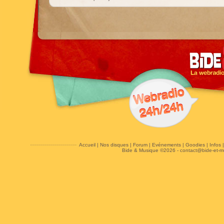
Accueil
|
Nos disques
|
Forum
|
Evénements
|
Goodies
|
Infos
Bide & Musique ©2026 -
contact@bide-et-m