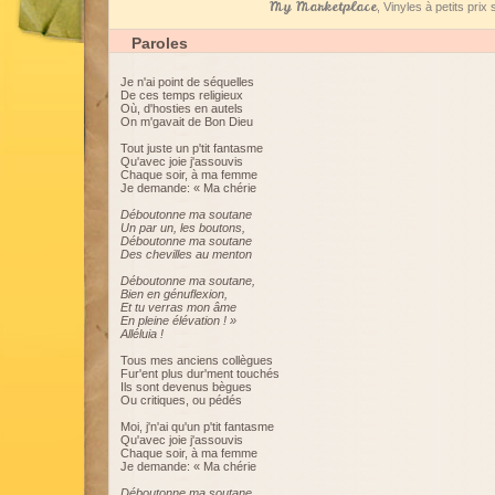
My Marketplace
, Vinyles à petits pri
Paroles
Je n'ai point de séquelles
De ces temps religieux
Où, d'hosties en autels
On m'gavait de Bon Dieu
Tout juste un p'tit fantasme
Qu'avec joie j'assouvis
Chaque soir, à ma femme
Je demande: « Ma chérie
Déboutonne ma soutane
Un par un, les boutons,
Déboutonne ma soutane
Des chevilles au menton
Déboutonne ma soutane,
Bien en génuflexion,
Et tu verras mon âme
En pleine élévation ! »
Alléluia !
Tous mes anciens collègues
Fur'ent plus dur'ment touchés
Ils sont devenus bègues
Ou critiques, ou pédés
Moi, j'n'ai qu'un p'tit fantasme
Qu'avec joie j'assouvis
Chaque soir, à ma femme
Je demande: « Ma chérie
Déboutonne ma soutane