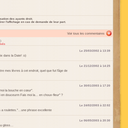
sation des ayants droit.
rer l'affichage en cas de demande de leur part.
Voir tous les commentaires
)
ivés
Le 25/03/2002 à 13:39
x dans la Date! :o)
Le 21/12/2002 à 14:25
tre mes lèvres à cet endroit, quel que fut l'âge de
Le 30/01/2003 à 17:20
moi la bouche en cœur".
oi en douceurm Fais moi la… en choux-fleur" ?
Le 24/02/2003 à 22:02
ins a roulettes."…une phrase excellente
Le 06/05/2003 à 20:30
 au gloss…