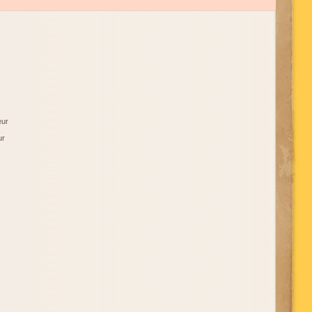
eur
ur