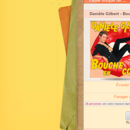
Fiche disque de ...
Danièle Gilbert
- Bo
Écouter
Partager
28 personnes
ont cette chanson dans
My