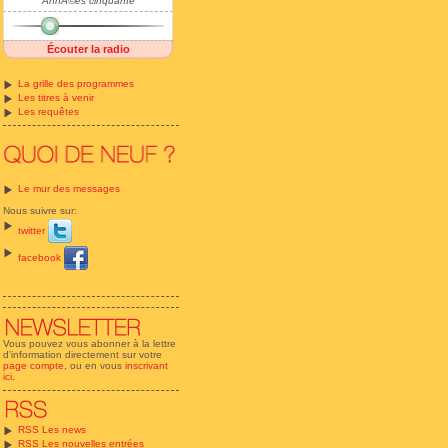
AnnÃ©es cinquante
Écouter la radio
La grille des programmes
Les titres à venir
Les requêtes
Le mur des messages
Nous suivre sur:
twitter
facebook
Vous pouvez vous abonner à la lettre
d'information directement sur votre
page compte
, ou en vous
inscrivant
ici
.
RSS Les news
RSS Les nouvelles entrées