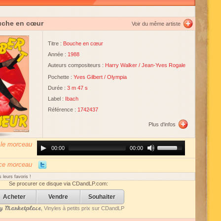
uche en cœur
Voir du même artiste
Titre :
Bouche en cœur
Année :
1988
Auteurs compositeurs :
Harry Walker
/
Jean-Yves Rogale
Pochette :
Yves Gilbert
/
Olympia
Durée :
3 m 47 s
Label :
Ibach
Référence :
1742437
Plus d'infos
 le morceau
Audio
Use
00:00
00:00
Player
Up/Down
Arrow
keys
 ce morceau
to
increase
 leurs favoris !
or
Se procurer ce disque via CDandLP.com:
decrease
volume.
Acheter
Vendre
Souhaiter
 Marketplace
, Vinyles à petits prix sur CDandLP