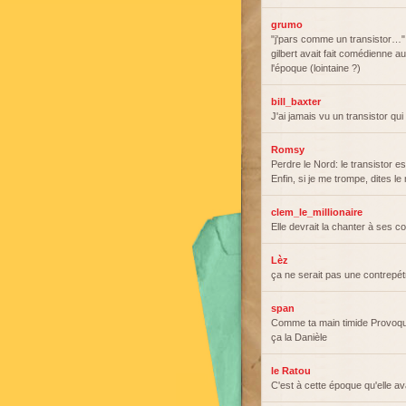
grumo
"j'pars comme un transistor…" 
gilbert avait fait comédienne au
l'époque (lointaine ?)
bill_baxter
J'ai jamais vu un transistor qu
Romsy
Perdre le Nord: le transistor e
Enfin, si je me trompe, dites le 
clem_le_millionaire
Elle devrait la chanter à ses co
Lèz
ça ne serait pas une contrepétr
span
Comme ta main timide Provoqu
ça la Danièle
le Ratou
C'est à cette époque qu'elle av