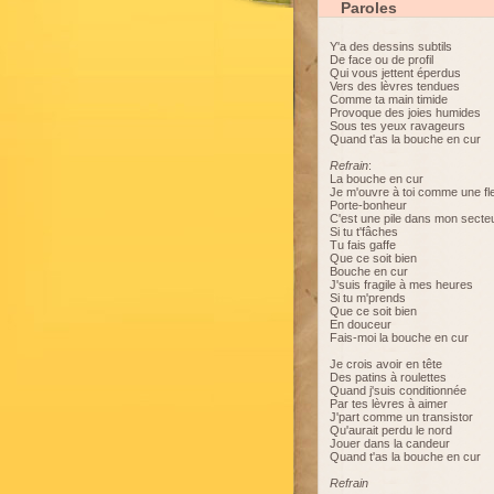
Paroles
Y'a des dessins subtils
De face ou de profil
Qui vous jettent éperdus
Vers des lèvres tendues
Comme ta main timide
Provoque des joies humides
Sous tes yeux ravageurs
Quand t'as la bouche en cur
Refrain
:
La bouche en cur
Je m'ouvre à toi comme une fl
Porte-bonheur
C'est une pile dans mon secte
Si tu t'fâches
Tu fais gaffe
Que ce soit bien
Bouche en cur
J'suis fragile à mes heures
Si tu m'prends
Que ce soit bien
En douceur
Fais-moi la bouche en cur
Je crois avoir en tête
Des patins à roulettes
Quand j'suis conditionnée
Par tes lèvres à aimer
J'part comme un transistor
Qu'aurait perdu le nord
Jouer dans la candeur
Quand t'as la bouche en cur
Refrain