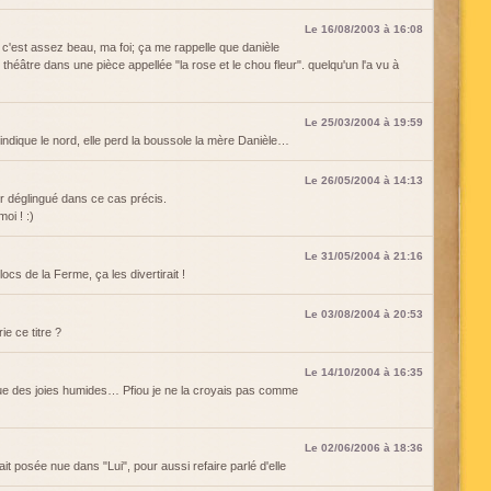
Le 16/08/2003 à 16:08
c'est assez beau, ma foi; ça me rappelle que danièle
 théâtre dans une pièce appellée "la rose et le chou fleur". quelqu'un l'a vu à
Le 25/03/2004 à 19:59
i indique le nord, elle perd la boussole la mère Danièle…
Le 26/05/2004 à 14:13
sr déglingué dans ce cas précis.
moi ! :)
Le 31/05/2004 à 21:16
locs de la Ferme, ça les divertirait !
Le 03/08/2004 à 20:53
ie ce titre ?
Le 14/10/2004 à 16:35
e des joies humides… Pfiou je ne la croyais pas comme
Le 02/06/2006 à 18:36
ait posée nue dans "Lui", pour aussi refaire parlé d'elle