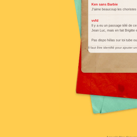
Ken sans Barbie
J'aime beaucoup les choristes q
vvfd
Il y a eu un passage télé de c
Jean Luc, mais en fait Brigitte 
Pas dispo hélas sur toi tube 
Il faut être identifié pour ajouter 