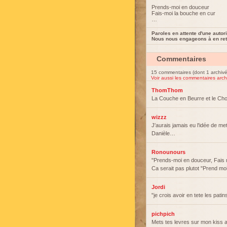
Prends-moi en douceur
Fais-moi la bouche en cur
…
Paroles en attente d'une autori
Nous nous engageons à en reti
Commentaires
15 commentaires (dont 1 archivé
Voir aussi les commentaires arch
ThomThom
La Couche en Beurre et le Choi
wizzz
J'aurais jamais eu l'idée de met
Danièle…
Ronounours
"Prends-moi en douceur, Fais 
Ca serait pas plutot "Prend m
Jordi
"je crois avoir en tete les pat
pichpich
Mets tes levres sur mon kiss