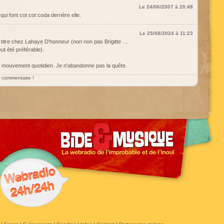
Le 24/06/2007 à 20:48
ui font cot cot coda derrière elle.
Le 25/08/2024 à 11:23
e titre chez Lahaye D'honneur (non non pas Brigitte …
eut été préférable).
ou mouvement quotidien. Je n'abandonne pas la quête.
un commentaire !