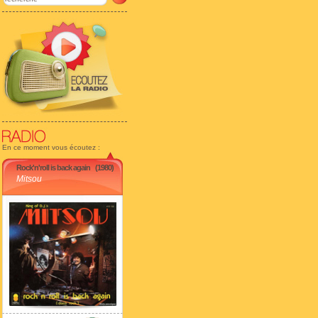
En ce moment vous écoutez :
Rock'n'roll is back again
(1980)
Mitsou