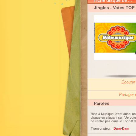
Fiche disque de ...
Jingles
- Votes TOP
Écouter
Partager
Paroles
Bide & Musique, c'est aussi u
disque en cliquant sur "Je vot
ne rentre pas dans le Top 50 d
Transcripteur :
Dam-Dam