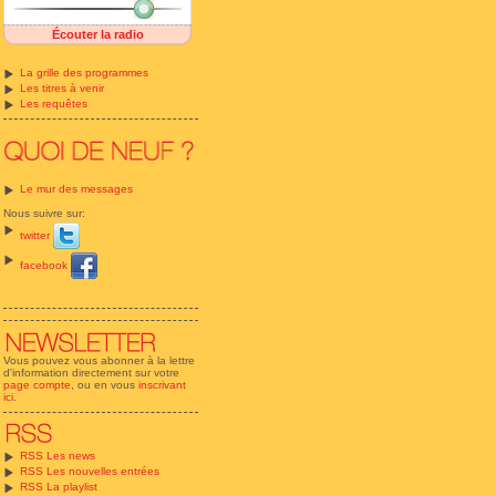
Écouter la radio
La grille des programmes
Les titres à venir
Les requêtes
Le mur des messages
Nous suivre sur:
twitter
facebook
Vous pouvez vous abonner à la lettre
d'information directement sur votre
page compte
, ou en vous
inscrivant
ici
.
RSS Les news
RSS Les nouvelles entrées
RSS La playlist