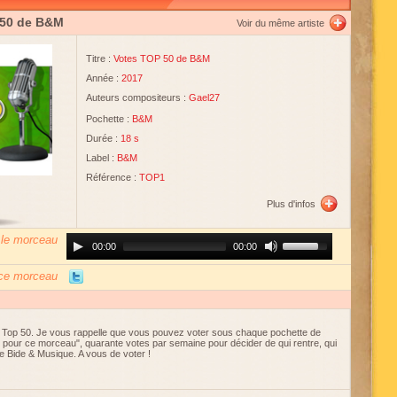
 50 de B&M
Voir du même artiste
Titre :
Votes TOP 50 de B&M
Année :
2017
Auteurs compositeurs :
Gael27
Pochette :
B&M
Durée :
18 s
Label :
B&M
Référence :
TOP1
Plus d'infos
 le morceau
Audio
Use
00:00
00:00
Player
Up/Down
Arrow
keys
 ce morceau
to
increase
or
decrease
volume.
n Top 50. Je vous rappelle que vous pouvez voter sous chaque pochette de
e pour ce morceau", quarante votes par semaine pour décider de qui rentre, qui
e Bide & Musique. A vous de voter !