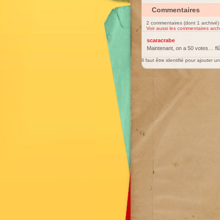
Commentaires
2 commentaires (dont 1 archivé)
Voir aussi les commentaires arch
scaracrabe
Maintenant, on a 50 votes… flûtre
Il faut être identifié pour ajouter 