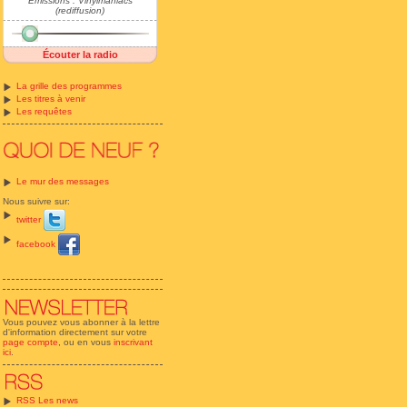
Emissions : Vinylmaniacs
(rediffusion)
Écouter la radio
La grille des programmes
Les titres à venir
Les requêtes
Le mur des messages
Nous suivre sur:
twitter
facebook
Vous pouvez vous abonner à la lettre
d'information directement sur votre
page compte
, ou en vous
inscrivant
ici
.
RSS Les news