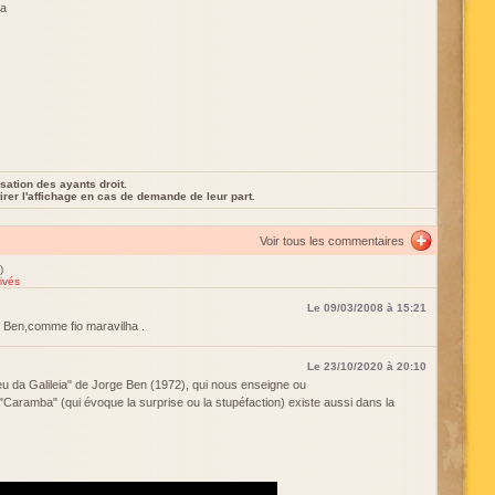
la
sation des ayants droit.
rer l'affichage en cas de demande de leur part.
Voir tous les commentaires
)
ivés
Le 09/03/2008 à 15:21
e Ben,comme fio maravilha .
Le 23/10/2020 à 20:10
u da Galileia" de Jorge Ben (1972), qui nous enseigne ou
n "Caramba" (qui évoque la surprise ou la stupéfaction) existe aussi dans la