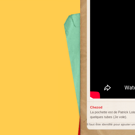
Chezod
La pochette est de Patrick Loi
quelques tubes (Je vole).
Il faut être identifié pour ajouter 