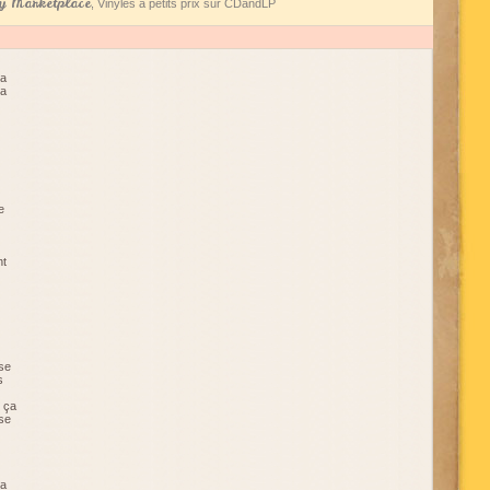
 Marketplace
, Vinyles à petits prix sur CDandLP
la
la
e
nt
ose
s
 ça
ose
la