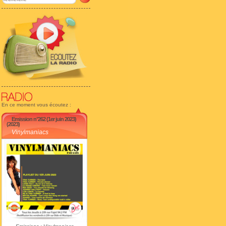
En ce moment vous écoutez :
Emission n°262 (1er juin 2023)
(2023)
Vinylmaniacs