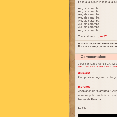
La la la la la la la la la la la la la 
Aie, aie caramba
Aie, aie caramba
Aie, aie caramba
Aie, aie caramba
Aie, aie caramba
Aie, aie caramba
Aie, aie caramba
Aie, aie caramba
Transcripteur :
gael27
Paroles en attente d'une autori
Nous nous engageons à en reti
Commentaires
6 commentaires (dont 3 archivés
Voir aussi les commentaires arch
dixieland
Composition originale de Jorg
morphee
Adaptation de "Caramba! Galile
nous rappelle que l'interjectio
langue de Pessoa.
Le clip