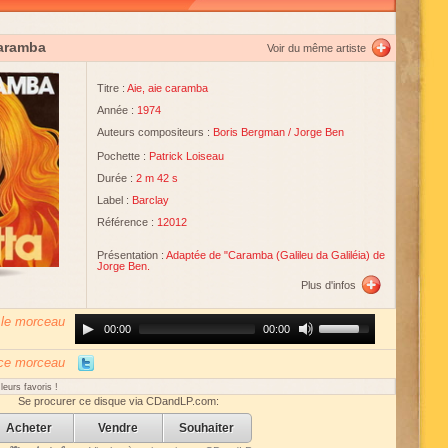
caramba
Voir du même artiste
Titre :
Aie, aie caramba
Année :
1974
Auteurs compositeurs :
Boris Bergman
/
Jorge Ben
Pochette :
Patrick Loiseau
Durée :
2 m 42 s
Label :
Barclay
Référence :
12012
Présentation :
Adaptée de "Caramba (Galileu da Galiléia) de
Jorge Ben.
Plus d'infos
 le morceau
Audio
Use
00:00
00:00
Player
Up/Down
Arrow
keys
 ce morceau
to
increase
eurs favoris !
or
Se procurer ce disque via CDandLP.com:
decrease
volume.
Acheter
Vendre
Souhaiter