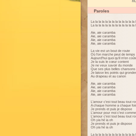
My
Paroles
La la la la la la la la la la la la la 
La la la la la la la la la la la la la 
Aie, aie caramba
Aie, aie caramba
Aie, aie caramba
Aie, aie caramba
La vie est un bout de route
Où l'on marche peut de temps
Aujourd'hui quoi qu'il m'en coût
Je la suis le cœur content
Je ne veux savoir du monde
Que ses plus belles chansons
Je laisse les points qui gronde
Au drapeau et au canon
Aie, aie caramba
Aie, aie caramba
Aie, aie caramba
Aie, aie caramba
L'amour c'est tout beau tout r
A chaque homme a chaque foi
Je prends et puis je dispose
L'amour pour moi c'est comme
L'amour c'est tout beau tout r
Oh yia hé ia oh
Je prends et puis je dispose
Oh yia hé ia oh
La la la la la la la la la la la la la 