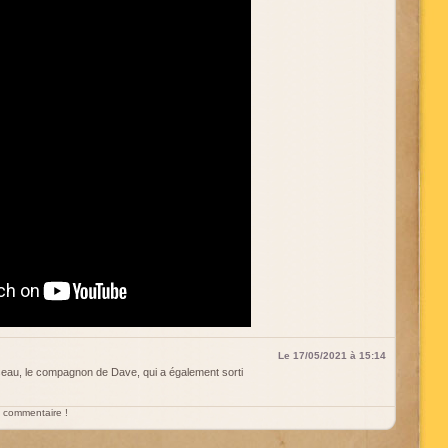
Le 17/05/2021 à 15:14
seau, le compagnon de Dave, qui a également sorti
un commentaire !