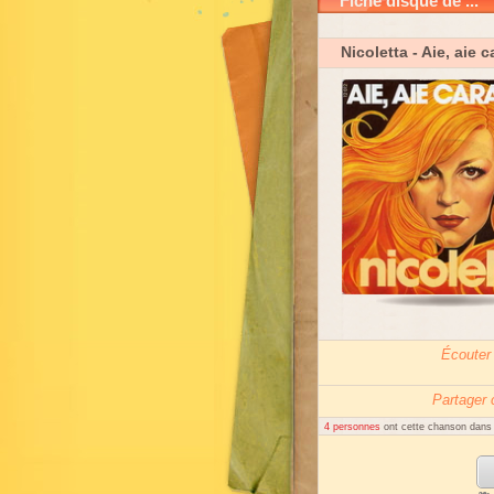
Fiche disque de ...
Nicoletta
- Aie, aie 
Écouter
Partager
4 personnes
ont cette chanson dans l