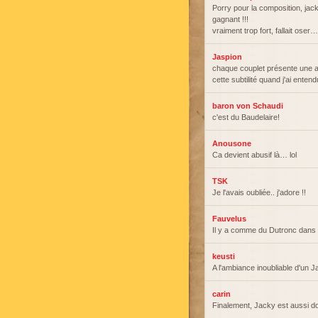
Porry pour la composition, jack
gagnant !!!
vraiment trop fort, fallait oser…
Jaspion
chaque couplet présente une 
cette subtilité quand j'ai ente
baron von Schaudi
c'est du Baudelaire!
Anousone
Ca devient abusif là… lol
TSK
Je l'avais oubliée.. j'adore !!
Fauvelus
Il y a comme du Dutronc dans
keusti
A l'ambiance inoubliable d'un
carin
Finalement, Jacky est aussi do