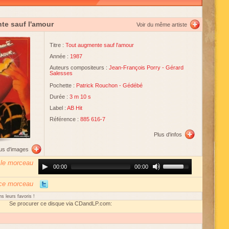
te sauf l'amour
Voir du même artiste
Titre :
Tout augmente sauf l'amour
Année :
1987
Auteurs compositeurs :
Jean-François Porry
-
Gérard
Salesses
Pochette :
Patrick Rouchon
-
Gédébé
Durée :
3 m 10 s
Label :
AB Hit
Référence :
885 616-7
Plus d'infos
lus d'images
 le morceau
Audio
Use
00:00
00:00
Player
Up/Down
Arrow
keys
 ce morceau
to
increase
s leurs favoris !
or
Se procurer ce disque via CDandLP.com:
decrease
volume.