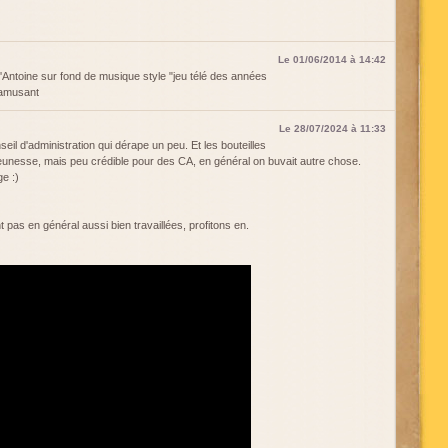
Le 01/06/2014 à 14:42
d'Antoine sur fond de musique style "jeu télé des années
t amusant
Le 28/07/2024 à 11:33
eil d'administration qui dérape un peu. Et les bouteilles
jeunesse, mais peu crédible pour des CA, en général on buvait autre chose.
ge :)
t pas en général aussi bien travaillées, profitons en.