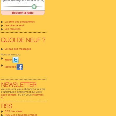
Spécial Allemagne (Flop und Musik)
Écouter la radio
La grille des programmes
Les titres à venir
Les requêtes
Le mur des messages
Nous suivre sur:
twitter
facebook
Vous pouvez vous abonner à la lettre
d'information directement sur votre
page compte
, ou en vous
inscrivant
ici
.
RSS Les news
RSS Les nouvelles entrées