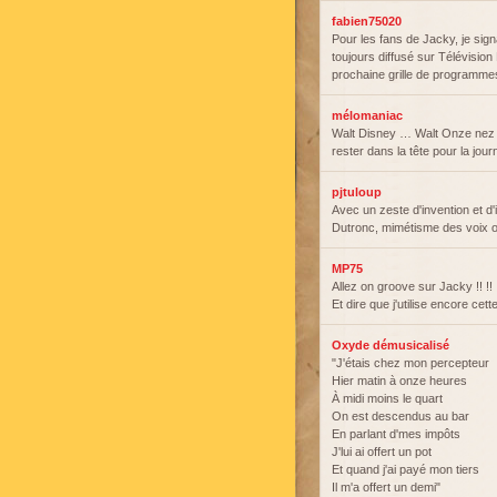
fabien75020
Pour les fans de Jacky, je sign
toujours diffusé sur Télévision
prochaine grille de programme
mélomaniac
Walt Disney … Walt Onze nez -
rester dans la tête pour la jour
pjtuloup
Avec un zeste d'invention et d
Dutronc, mimétisme des voix o
MP75
Allez on groove sur Jacky !! !! 
Et dire que j'utilise encore ce
Oxyde démusicalisé
"J'étais chez mon percepteur
Hier matin à onze heures
À midi moins le quart
On est descendus au bar
En parlant d'mes impôts
J'lui ai offert un pot
Et quand j'ai payé mon tiers
Il m'a offert un demi"