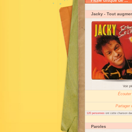
Fiche disque de ...
Jacky
- Tout augmen
Voir p
Écouter
Partager
120 personnes
ont cette chanson dan
Paroles