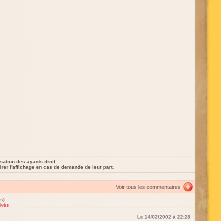
sation des ayants droit.
rer l'affichage en cas de demande de leur part.
Voir tous les commentaires
s)
ivés
Le 14/02/2002 à 22:28