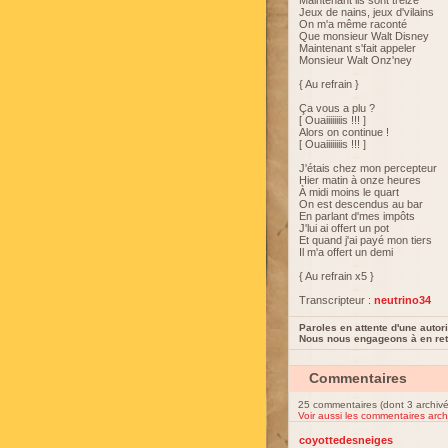
Maintenant ils sont treize
Jeux de nains, jeux d'vilains
On m'a même raconté
Que monsieur Walt Disney
Maintenant s'fait appeler
Monsieur Walt Onz'ney
{ Au refrain }
Ça vous a plu ?
[ Ouaiiiiiiiis !!! ]
Alors on continue !
[ Ouaiiiiiiiis !!! ]
J'étais chez mon percepteur
Hier matin à onze heures
À midi moins le quart
On est descendus au bar
En parlant d'mes impôts
J'lui ai offert un pot
Et quand j'ai payé mon tiers
Il m'a offert un demi
{ Au refrain x5 }
Transcripteur :
neutrino34
Paroles en attente d'une autori
Nous nous engageons à en reti
Commentaires
25 commentaires (dont 3 archivé
Voir aussi les commentaires arch
coyottedesneiges