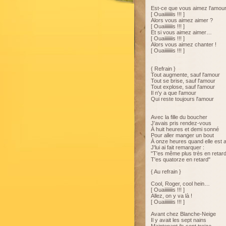
Est-ce que vous aimez l'amour
[ Ouaiiiiiiiis !!! ]
Alors vous aimez aimer ?
[ Ouaiiiiiiiis !!! ]
Et si vous aimez aimer…
[ Ouaiiiiiiiis !!! ]
Alors vous aimez chanter !
[ Ouaiiiiiiiis !!! ]
{ Refrain }
Tout augmente, sauf l'amour
Tout se brise, sauf l'amour
Tout explose, sauf l'amour
Il n'y a que l'amour
Qui reste toujours l'amour
Avec la fille du boucher
J'avais pris rendez-vous
À huit heures et demi sonné
Pour aller manger un bout
À onze heures quand elle est a
J'lui ai fait remarquer :
"T'es même plus très en retard
T'es quatorze en retard"
{ Au refrain }
Cool, Roger, cool hein…
[ Ouaiiiiiiiis !!! ]
Allez, on y va là !
[ Ouaiiiiiiiis !!! ]
Avant chez Blanche-Neige
Il y avait les sept nains