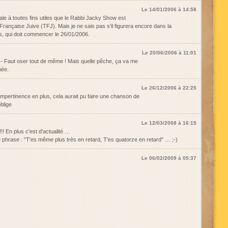
Le 14/01/2006 à 14:58
ale à toutes fins utiles que le Rabbi Jacky Show est
 Française Juive (TFJ). Mais je ne sais pas s'il figurera encore dans la
s, qui doit commencer le 26/01/2006.
Le 20/06/2006 à 11:01
 Faut oser tout de même ! Mais quelle pêche, ça va me
née.
Le 26/12/2006 à 22:25
'impertinence en plus, cela aurait pu faire une chanson de
blige
Le 12/03/2008 à 16:15
!!! En plus c'est d'actualité …
tte phrase : "T'es même plus très en retard, T'es quatorze en retard" … ;-)
Le 06/02/2009 à 05:37