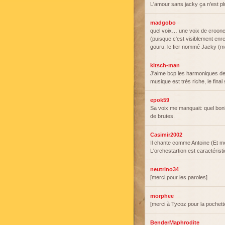
L'amour sans jacky ça n'est p
madgobo
quel voix… une voix de crooner
(puisque c'est visiblement enre
gouru, le fier nommé Jacky (m
kitsch-man
J'aime bcp les harmoniques de 
musique est très riche, le fina
epok59
Sa voix me manquait: quel bon
de brutes.
Casimir2002
Il chante comme Antoine (Et moi
L'orchestartion est caractéris
neutrino34
[merci pour les paroles]
morphee
[merci à Tycoz pour la pochett
BenderMaphrodite