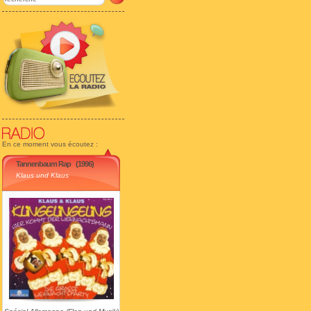
En ce moment vous écoutez :
Tannenbaum Rap
(1996)
Klaus und Klaus