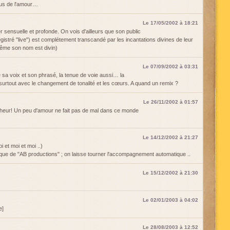
lus de l'amour…
Le 17/05/2002 à 18:21
 sensuelle et profonde. On vois d'ailleurs que son public
gistré "live") est complétement transcandé par les incantations divines de leur
ême son nom est divin)
Le 07/09/2002 à 03:31
sa voix et son phrasé, la tenue de voie aussi… la
l surtout avec le changement de tonalité et les cœurs. A quand un remix ?
Le 26/11/2002 à 01:57
heur! Un peu d'amour ne fait pas de mal dans ce monde
Le 14/12/2002 à 21:27
 et moi et moi ..)
tique de "AB productions" ; on laisse tourner l'accompagnement automatique ..
Le 15/12/2002 à 21:30
Le 02/01/2003 à 04:02
e]
Le 28/08/2003 à 12:52