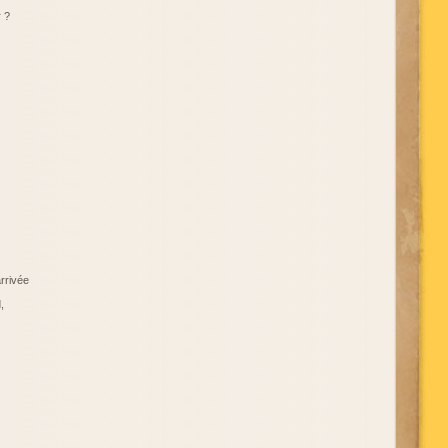
 ?
rrivée
,