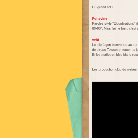
Du grand art !
Poitevine
Paroles style "Elucubrations" 
80-90". Mais j'aime bien, c'es
vvfd
Le clip façon bienvenue au cons
de sirops Teisseire, toute ma 
Et les maillot en bleu blanc rou
Les production club do n'étaien