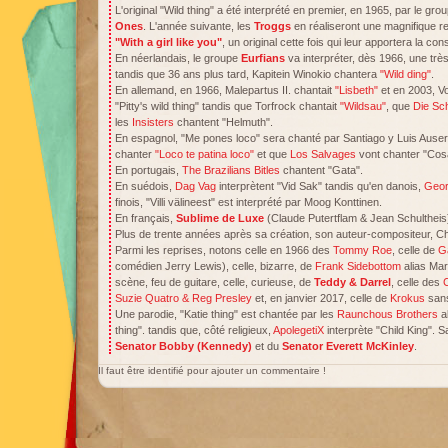
L'original "Wild thing" a été interprété en premier, en 1965, par le gr
Ones
. L'année suivante, les
Troggs
en réaliseront une magnifique re
"With a girl like you"
, un original cette fois qui leur apportera la con
En néerlandais, le groupe
Eurfians
va interpréter, dès 1966, une trè
tandis que 36 ans plus tard, Kapitein Winokio chantera
"Wild ding"
.
En allemand, en 1966, Malepartus II. chantait
"Lisbeth"
et en 2003, Vo
"Pitty's wild thing" tandis que Torfrock chantait
"Wildsau"
, que
Die Sc
les
Insisters
chantent "Helmuth".
En espagnol, "Me pones loco" sera chanté par Santiago y Luis Auser
chanter
"Loco te patina loco"
et que
Los Salvages
vont chanter "Cos
En portugais,
The Brazilians Bitles
chantent "Gata".
En suédois,
Dag Vag
interprètent "Vid Sak" tandis qu'en danois,
Geor
finois, "Villi välineest" est interprété par Moog Konttinen.
En français,
Sublime de Luxe
(Claude Putertflam & Jean Schultheis)
Plus de trente années après sa création, son auteur-compositeur, Ch
Parmi les reprises, notons celle en 1966 des
Tommy Roe
, celle de
G
comédien Jerry Lewis), celle, bizarre, de
Frank Sidebottom
alias Mar
scène, feu de guitare, celle, curieuse, de
Teddy & Darrel
, celle des
C
Suzie Quatro & Reg Presley
et, en janvier 2017, celle de
Krokus
sans
Une parodie, "Katie thing" est chantée par les
Raunchous Brothers
a
thing". tandis que, côté religieux,
ApolegetiX
interprète "Child King". S
Senator Bobby (Kennedy)
et du
Senator Everett McKinley
.
Il faut être identifié pour ajouter un commentaire !