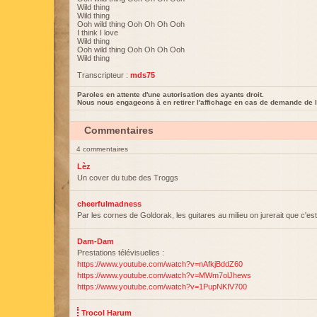
Wild thing
Wild thing
Ooh wild thing Ooh Oh Oh Ooh
I think I love
Wild thing
Ooh wild thing Ooh Oh Oh Ooh
Wild thing
Transcripteur :
mds75
Paroles en attente d'une autorisation des ayants droit.
Nous nous engageons à en retirer l'affichage en cas de demande de l
Commentaires
4 commentaires
Lèz
Un cover du tube des Troggs
cheerfulmadness
Par les cornes de Goldorak, les guitares au milieu on jurerait que c'es
Dam-Dam
Prestations télévisuelles :
https://www.youtube.com/watch?v=nAfkjBddZ60
https://www.youtube.com/watch?v=MWm7olJhews
https://www.youtube.com/watch?v=1PupNKIV700
Trocol Harum