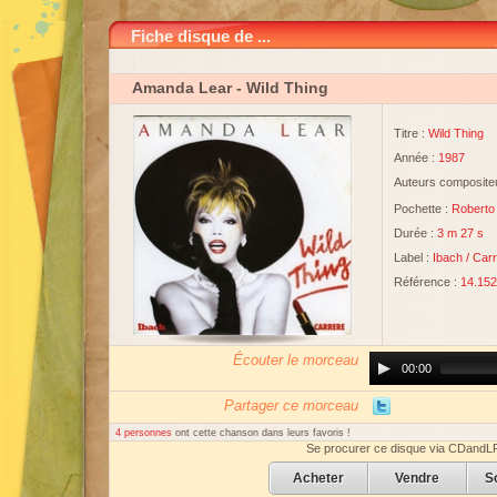
Fiche disque de ...
Amanda Lear
- Wild Thing
Titre :
Wild Thing
Année :
1987
Auteurs compositeu
Pochette :
Roberto
Durée :
3 m 27 s
Label :
Ibach
/
Carr
Référence :
14.152
Écouter le morceau
Audio
00:00
Player
Partager ce morceau
4 personnes
ont cette chanson dans leurs favoris !
Se procurer ce disque via CDandL
Acheter
Vendre
S