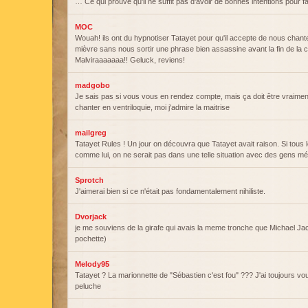
… Ce qui prouve qu'il ne suffit pas d'avoir de bonnes intentions pour fa
MOC
Wouah! ils ont du hypnotiser Tatayet pour qu'il accepte de nous chant
mièvre sans nous sortir une phrase bien assassine avant la fin de la 
Malviraaaaaaa!! Geluck, reviens!
madgobo
Je sais pas si vous vous en rendez compte, mais ça doit être vraimen
chanter en ventriloquie, moi j'admire la maitrise
mailgreg
Tatayet Rules ! Un jour on découvra que Tatayet avait raison. Si tous
comme lui, on ne serait pas dans une telle situation avec des gens m
Sprotch
J'aimerai bien si ce n'était pas fondamentalement nihiliste.
Dvorjack
je me souviens de la girafe qui avais la meme tronche que Michael Jac
pochette)
Melody95
Tatayet ? La marionnette de "Sébastien c'est fou" ??? J'ai toujours vou
peluche