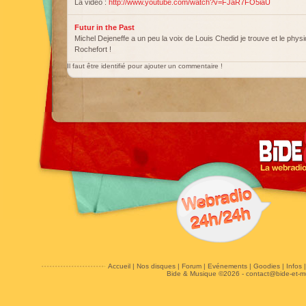
La vidéo :
http://www.youtube.com/watch?v=FJaR7FO5iaU
Futur in the Past
Michel Dejeneffe a un peu la voix de Louis Chedid je trouve et le phys
Rochefort !
Il faut être identifié pour ajouter un commentaire !
Accueil
|
Nos disques
|
Forum
|
Evénements
|
Goodies
|
Infos
Bide & Musique ©2026 -
contact@bide-et-m