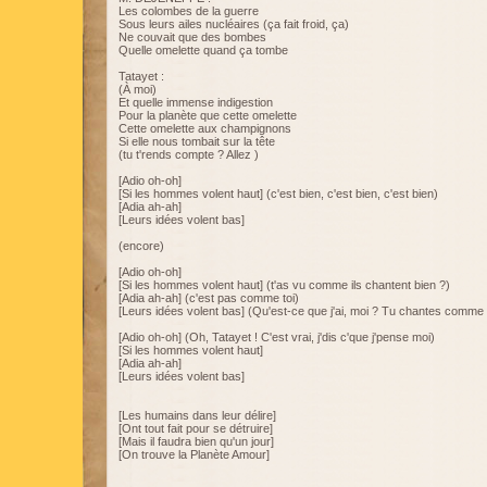
Les colombes de la guerre
Sous leurs ailes nucléaires (ça fait froid, ça)
Ne couvait que des bombes
Quelle omelette quand ça tombe
Tatayet :
(À moi)
Et quelle immense indigestion
Pour la planète que cette omelette
Cette omelette aux champignons
Si elle nous tombait sur la tête
(tu t'rends compte ? Allez )
[Adio oh-oh]
[Si les hommes volent haut] (c'est bien, c'est bien, c'est bien)
[Adia ah-ah]
[Leurs idées volent bas]
(encore)
[Adio oh-oh]
[Si les hommes volent haut] (t'as vu comme ils chantent bien ?)
[Adia ah-ah] (c'est pas comme toi)
[Leurs idées volent bas] (Qu'est-ce que j'ai, moi ? Tu chantes comme 
[Adio oh-oh] (Oh, Tatayet ! C'est vrai, j'dis c'que j'pense moi)
[Si les hommes volent haut]
[Adia ah-ah]
[Leurs idées volent bas]
[Les humains dans leur délire]
[Ont tout fait pour se détruire]
[Mais il faudra bien qu'un jour]
[On trouve la Planète Amour]