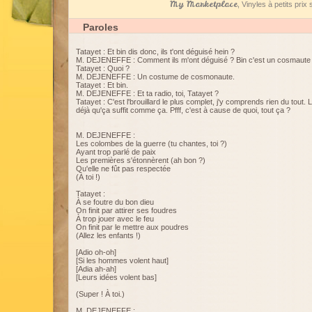
My Marketplace
, Vinyles à petits pri
Paroles
Tatayet : Et bin dis donc, ils t'ont déguisé hein ?
M. DEJENEFFE : Comment ils m'ont déguisé ? Bin c'est un cosmaut
Tatayet : Quoi ?
M. DEJENEFFE : Un costume de cosmonaute.
Tatayet : Et bin.
M. DEJENEFFE : Et ta radio, toi, Tatayet ?
Tatayet : C'est l'brouillard le plus complet, j'y comprends rien du tout
déjà qu'ça suffit comme ça. Pfff, c'est à cause de quoi, tout ça ?
M. DEJENEFFE :
Les colombes de la guerre (tu chantes, toi ?)
Ayant trop parlé de paix
Les premières s'étonnèrent (ah bon ?)
Qu'elle ne fût pas respectée
(À toi !)
Tatayet :
À se foutre du bon dieu
On finit par attirer ses foudres
À trop jouer avec le feu
On finit par le mettre aux poudres
(Allez les enfants !)
[Adio oh-oh]
[Si les hommes volent haut]
[Adia ah-ah]
[Leurs idées volent bas]
(Super ! À toi.)
M. DEJENEFFE :