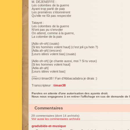
M. DEJENEFFE :
Les colombes de la guerre
Ayant trop parlé de paix
Les premières s'étonnèrent
Qu'elle ne fût pas respectée
Tatayet :
Les colombes de la guerre
N'ont pas pu s'envoler
On attend, comme à la guerre,
La colombe de la paix
[Adio oh-oh] (ouais)
[Si les hommes volent haut] (c'est joli ça hein ?)
[Adia ah-ah] (encore)
[Leurs idées volent bas] (ouais)
[Adio oh-oh] (je chante aussi, moi ? Si tu veux)
[Si les hommes volent haut]
[Adia ah-ah]
[Leurs idées volent bas]
___
(merci timan38 ! Fan d'Abbacadabra je dirais :)
Transcripteur :
timan38
Paroles en attente d'une autorisation des ayants droit.
Nous nous engageons à en retirer l'affichage en cas de demande de l
Commentaires
29 commentaires (dont 14 archivés)
Voir aussi les commentaires archivés
gradubide-et-musique