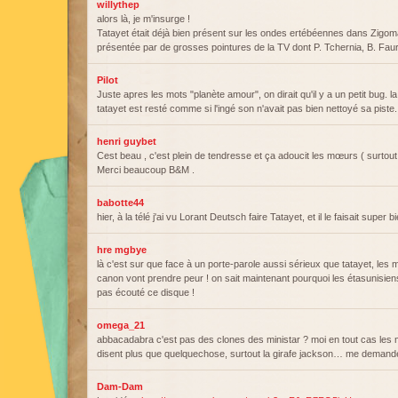
willythep
alors là, je m'insurge !
Tatayet était déjà bien présent sur les ondes ertébéennes dans Zigo
présentée par de grosses pointures de la TV dont P. Tchernia, B. Fau
Pilot
Juste apres les mots "planète amour", on dirait qu'il y a un petit bug. la 
tatayet est resté comme si l'ingé son n'avait pas bien nettoyé sa piste.
henri guybet
Cest beau , c'est plein de tendresse et ça adoucit les mœurs ( surtout
Merci beaucoup B&M .
babotte44
hier, à la télé j'ai vu Lorant Deutsch faire Tatayet, et il le faisait super bi
hre mgbye
là c'est sur que face à un porte-parole aussi sérieux que tatayet, le
canon vont prendre peur ! on sait maintenant pourquoi les étasunisiens 
pas écouté ce disque !
omega_21
abbacadabra c'est pas des clones des ministar ? moi en tout cas les
disent plus que quelquechose, surtout la girafe jackson… me demande s
Dam-Dam