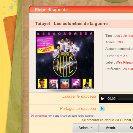
Fiche disque de ...
Tatayet
- Les colombes de la guerre
Titre :
Les colombes
Année :
1985
Auteurs compositeu
Durée :
4 m 2 s
Label :
Wea Filipac
Référence :
24054
Écouter le morceau
Audio
00:00
Player
Partager ce morceau
30 personnes
ont cette chanson dans leurs favoris !
Se procurer ce disque via CDandL
Acheter
Vendre
S