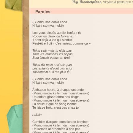
My Marketplace
, Vinyles à petits pri
Paroles
(Buonini Bos conia cona
Ni kani sto nya moké)
Les yeux cloués au ciel l'enfant rit
Roque les dieux du Nirvana
Il sent dejà la vie qui s'enfuit
Peut-être il dit « c'est mieux comme ça »
Toi tu sais mais tu n'dis pas
Tous les mamans les papas
Sont jamais égaux en droit
Toi tu dis mais tu n'sais pas
Les enfants n'sont pas à toi
Toi demain tu s'ras plus là
(Buonini Bos conia cona
Ni kani sto nya moké)
À chaque heure, à chaque seconde
(Momo moulé ké lé mou mousebayaka)
Un enfant glisse entre nos doigts
(Momo moulé ké lé mou mousebayaka)
La douleur que ce sang inonde
Te laisse froid; c'est pas chez toi
refrain
Combien d'argent, combien de bombes
(Momo moulé ké lé mou mousebayaka)
De larmes accrochées à nos pas
(Momo moulé ké lé mou mousebayaka)