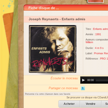
Fiche disque de ...
Joseph Reynaerts
- Enfants admis
Titre :
Enfants adm
Année :
1991
Auteurs compositeu
Willem
Durée :
4 m 9 s
Label :
Promax Re
Référence :
PRO 1
Écouter le morceau
Audio
00:00
Player
Partager ce morceau
Personne n'a cette chanson dans ses favoris
Se procurer ce disque via CDandL
Acheter
Vendre
S