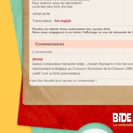
Pour enterrer sous les décombres
La loi des plus forts d'ici bas
refrain
ad lib
Transcripteur :
hre mgþýe
Paroles en attente d'une autorisation des ayants droit.
Nous nous engageons à en retirer l'affichage en cas de demande de l
Commentaires
1 commentaire
jihemji
Auteur-compositeur-interprète belge , Joseph Reynaerts s'est fait con
représentant la Belgique au Concours Eurovision de la Chanson 1988 a
soleil" (voir sa fiche présentation).
Il faut être identifié pour ajouter un commentaire !