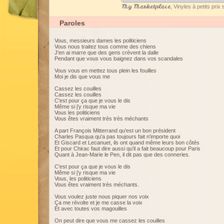
My Marketplace
, Vinyles à petits pri
Paroles
Vous, messieurs dames les politiciens
Vous nous traitez tous comme des chiens
J'en ai marre que des gens crèvent la dalle
Pendant que vous vous baignez dans vos scandales
Vous vous en mettez tous plein les fouilles
Moi je dis que vous me
Cassez les couilles
Cassez les couilles
C'est pour ça que je vous le dis
Même si j'y risque ma vie
Vous les politiciens
Vous êtes vraiment très très méchants
A part François Mitterrand qu'est un bon président
Charles Pasqua qu'a pas toujours fait n'importe quoi
Et Giscard et Lecanuet, ils ont quand même leurs bon côtés
Et pour Chirac faut dire aussi qu'il a fait beaucoup pour Paris
Quant à Jean-Marie le Pen, il dit pas que des conneries.
C'est pour ça que je vous le dis
Même si j'y risque ma vie
Vous, les politiciens
Vous êtes vraiment très méchants.
Vous voulez juste nous piquer nos voix
Ça me révolte et je me casse la voix
Et avec toutes vos magouilles
On peut dire que vous me cassez les couilles