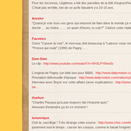
Pour les Inconnus, Légitimus a fait des parodies de la télé d'aujourd'h
C'était pas terrible, loin de ce qu'ils faisaient y'a 10-15 ans.
Antohn
"Quand je vois tous ces gens qui meurent de faim dans le monde ça
dormir…. au moins……. un quart d'heure, tu vois?" J'adore cette répl
Fauvelus
Outre "Casser la voix", le morceau doit beaucoup à "Laissez-vous res
"Presse qui roule" (1990) de Pagny …
Dam-Dam
Le clip :
http://www.youtube.com/watch?v=0HXLPY6hwSc
L'original de Pagny (un bide bon pour B&M) :
http://www.dailymotion.
Prestation télévisuelle d'époque :
http://www.dailymotion.com/video/x
Interview avec Boyer sur cette affaire (avec explications) :
http://www
pa…
tharkun
"Charles Pasqua qu'a pas toujours fait n'importe quoi "
Amusant d'entendre ça en ce moment !
luisenrique
Ouh la, sacrilège ! Très étrange cette source :
http://www.chez.com/i
justement tout le temps : casser les couuus, comme le faisait l'origi