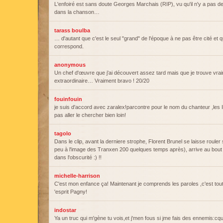
L'enfoiré est sans doute Georges Marchais (RIP), vu qu'il n'y a pas d
dans la chanson…
tarass boulba
… d'autant que c'est le seul "grand" de l'époque à ne pas être cité et q
correspond.
anonymous
Un chef d'œuvre que j'ai découvert assez tard mais que je trouve vra
extraordinaire… Vraiment bravo ! 20/20
fouinfouin
je suis d'accord avec zaralex!parcontre pour le nom du chanteur ,les
pas aller le chercher bien loin!
tagolo
Dans le clip, avant la derniere strophe, Florent Brunel se laisse rouler
peu à l'image des Tranxen 200 quelques temps après), arrive au bou
dans l'obscurité :) !!
michelle-harrison
C'est mon enfance ça! Maintenant je comprends les paroles ,c'est tout 
'esprit Pagny!
indostar
Ya un truc qui m'gène tu vois,et j'men fous si jme fais des ennemis:cq