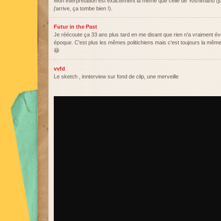
Mon interprétation est exactement la même que celle de Yoshimano (j
j'arrive, ça tombe bien !).
Futur in the Past
Je réécoute ça 33 ans plus tard en me disant que rien n'a vraiment év
époque. C'est plus les mêmes politichiens mais c'est toujours la même
😆
vvfd
Le sketch , innterview sur fond de clip, une merveille