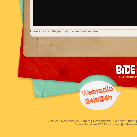
Il faut être identifié pour ajouter un commentaire !
Accueil
|
Nos disques
|
Forum
|
Evénements
|
Goodies
|
Infos
Bide & Musique ©2026 -
contact@bide-et-m