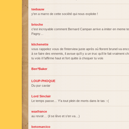
teebauw
y'en a marre de cette société qui nous exploite !
brioche
c'est incroyable comment Bernard Campan arrive a imiter en meme te
Pagny…
kitchenette
vous rappelez vous de l'interview juste après où florent brunel va encor
à se faire des ennemis, il avoue qu'il y a un truc qu'il le fait vraiment c
tu vois il l'affirme haut et fort quitte à choquer tu vois
Ben*Baker
LOUP-PHOQUE
Du pur caviar
Lord Sinclair
Le temps passe… Y'a tout plein de morts dans le tas :-(
waxfrance
au revoir… (il se lève et s'en va…)
betomarcico