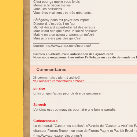
C'est pour ça que je vous le dis
Même si j'y risque ma vie
Vous, les politiciens
Vous êtes vraiment très très méchants.
Bérégovoy nous fait payer des impôts
D'accord, c'est sûr, il en faut
Michel Rocard a peut-être fait des erreurs
Mais il faut dire que c'est un sacré bosseur
Mais y en a un qu'est vraiment un enfoiré
Mais je préfère pas dire qui c'est…
____________________________________
source http://www.chez.com/inconnus/
Paroles en attente d'une autorisation des ayants droit.
Nous nous engageons à en retirer l'affichage en cas de demande de l
Commentaires
38 commentaires (dont 1 archivé)
Voir aussi les commentaires archivés
pinaise
Enfin un qui n'a pas peur de dire ce qui pense!!
Sprotch
L'original est trop mauvais pour faire une bonne parodie.
Curieuzeneuze
Le titre serait "Casser les couilles". «Parodie de "Casser la voix" de Pa
chanteur Florent Brunel - un mixe de Florent Pagny et Patrick Bruel - 
(http://www.chez.com/inconnus/)