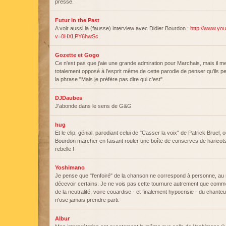
presse.
Futur in the Past
A voir aussi la (fausse) interview avec Didier Bourdon :
http://www.yo
v=0HXLPY6hwSc
Gozette et Gogo
Ce n'est pas que j'aie une grande admiration pour Marchais, mais il m
totalement opposé à l'esprit même de cette parodie de penser qu'ils pe
la phrase "Mais je préfère pas dire qui c'est".
DJDaubes
J'abonde dans le sens de G&G
hug
Et le clip, génial, parodiant celui de "Casser la voix" de Patrick Bruel, o
Bourdon marcher en faisant rouler une boîte de conserves de haricots 
rebelle !
Yoshimano
Je pense que "l'enfoiré" de la chanson ne correspond à personne, au 
décevoir certains. Je ne vois pas cette tournure autrement que comme
de la neutralité, voire couardise - et finalement hypocrisie - du chante
n'ose jamais prendre parti.
Albur