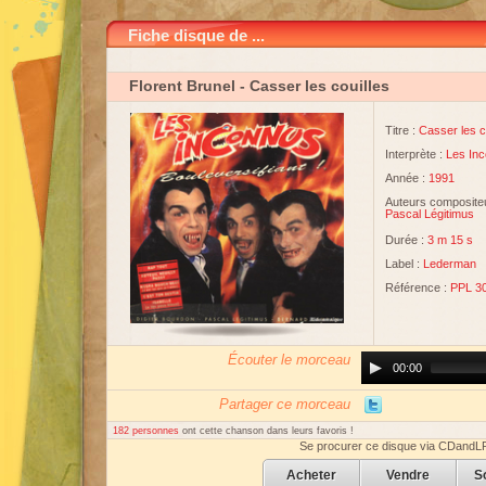
Fiche disque de ...
Florent Brunel
- Casser les couilles
Titre :
Casser les c
Interprète :
Les In
Année :
1991
Auteurs compositeu
Pascal Légitimus
Durée :
3 m 15 s
Label :
Lederman
Référence :
PPL 3
Écouter le morceau
Audio
00:00
Player
Partager ce morceau
182 personnes
ont cette chanson dans leurs favoris !
Se procurer ce disque via CDandL
Acheter
Vendre
S