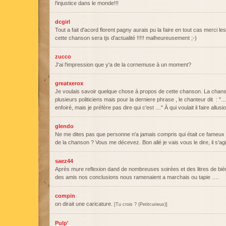
l'injustice dans le monde!!!
dcgirl
Tout a fait d'acord florent pagny aurais pu la faire en tout cas merci l
cette chanson sera tjs d'actualité !!!!! malheureusement ;-)
zucco
J'ai l'impression que y'a de la cornemuse à un moment?
greatxerox
Je voulais savoir quelque chose à propos de cette chanson. La chans
plusieurs politiciens mais pour la derniere phrase , le chanteur dit : "
enfoiré, mais je préfère pas dire qui c'est …" À qui voulait il faire allusi
glendo
Ne me dites pas que personne n'a jamais compris qui était ce fameux po
de la chanson ? Vous me décevez. Bon allé je vais vous le dire, il s'agit d
saez44
Après mure reflexion dand de nombreuses soirées et des litres de bi
des amis nos conclusions nous ramenaient a marchais ou tapie ….
compin
on dirait une caricature.
[Tu crois ? (Petitcurieux)]
Pulp'