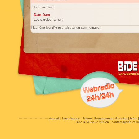
1 commentaire
Dam-Dam
Les paroles :
[Merci]
Il faut être identifié pour ajouter un commentaire !
Accueil
|
Nos disques
|
Forum
|
Evénements
|
Goodies
|
Infos
Bide & Musique ©2026 -
contact@bide-et-m