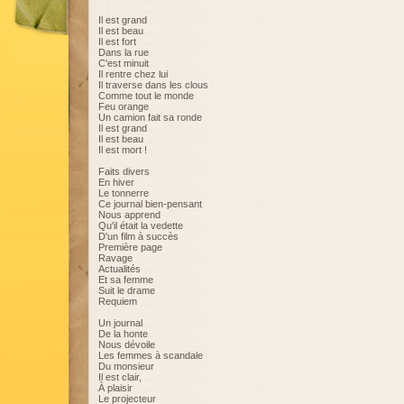
Il est grand
Il est beau
Il est fort
Dans la rue
C'est minuit
Il rentre chez lui
Il traverse dans les clous
Comme tout le monde
Feu orange
Un camion fait sa ronde
Il est grand
Il est beau
Il est mort !
Faits divers
En hiver
Le tonnerre
Ce journal bien-pensant
Nous apprend
Qu'il était la vedette
D'un film à succès
Première page
Ravage
Actualités
Et sa femme
Suit le drame
Requiem
Un journal
De la honte
Nous dévoile
Les femmes à scandale
Du monsieur
Il est clair,
À plaisir
Le projecteur