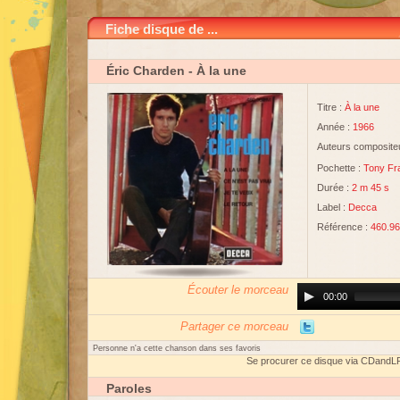
Fiche disque de ...
Éric Charden
- À la une
Titre :
À la une
Année :
1966
Auteurs compositeu
Pochette :
Tony Fr
Durée :
2 m 45 s
Label :
Decca
Référence :
460.9
Écouter le morceau
Audio
00:00
Player
Partager ce morceau
Personne n'a cette chanson dans ses favoris
Se procurer ce disque via CDandL
Paroles