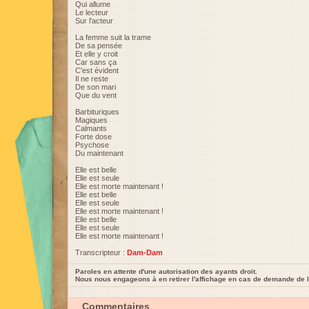
Qui allume
Le lecteur
Sur l'acteur
La femme suit la trame
De sa pensée
Et elle y croit
Car sans ça
C'est évident
Il ne reste
De son mari
Que du vent
Barbituriques
Magiques
Calmants
Forte dose
Psychose
Du maintenant
Elle est belle
Elle est seule
Elle est morte maintenant !
Elle est belle
Elle est seule
Elle est morte maintenant !
Elle est belle
Elle est seule
Elle est morte maintenant !
Transcripteur :
Dam-Dam
Paroles en attente d'une autorisation des ayants droit.
Nous nous engageons à en retirer l'affichage en cas de demande de l
Commentaires