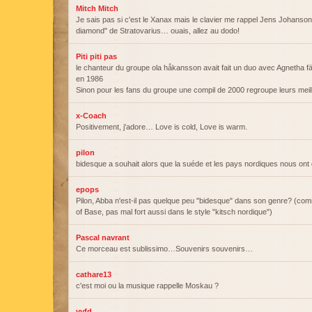
Mitch Mitch
Je sais pas si c'est le Xanax mais le clavier me rappel Jens Johanson
diamond" de Stratovarius… ouais, allez au dodo!
Piti piti pas
le chanteur du groupe ola håkansson avait fait un duo avec Agnetha f
en 1986
Sinon pour les fans du groupe une compil de 2000 regroupe leurs meil
x-Coach
Positivement, j'adore… Love is cold, Love is warm.
pilon
bidesque a souhait alors que la suéde et les pays nordiques nous on
epops
Pilon, Abba n'est-il pas quelque peu "bidesque" dans son genre? (co
of Base, pas mal fort aussi dans le style "kitsch nordique")
Pascal navrant
Ce morceau est sublissimo…Souvenirs souvenirs…
cathare13
c'est moi ou la musique rappelle Moskau ?
vvfd