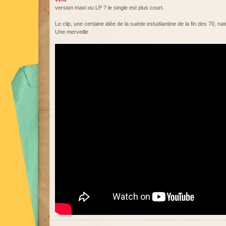
version maxi ou LP ? le single est plus court.
Le clip, une certaine idée de la suéde estudiantine de la fin des 70, nat
Une merveille