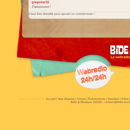
gregoirer16
J'adooooore !
Il faut être identifié pour ajouter un commentaire !
Accueil
|
Nos disques
|
Forum
|
Evénements
|
Goodies
|
Infos
Bide & Musique ©2026 -
contact@bide-et-m