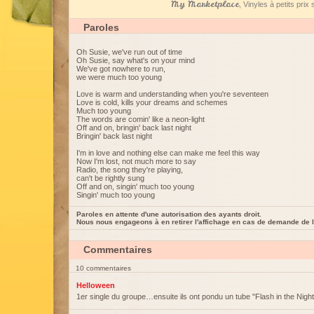
My Marketplace
, Vinyles à petits pri
Paroles
Oh Susie, we've run out of time
Oh Susie, say what's on your mind
We've got nowhere to run,
we were much too young
Love is warm and understanding when you're seventeen
Love is cold, kills your dreams and schemes
Much too young
The words are comin' like a neon-light
Off and on, bringin' back last night
Bringin' back last night
I'm in love and nothing else can make me feel this way
Now I'm lost, not much more to say
Radio, the song they're playing,
can't be rightly sung
Off and on, singin' much too young
Singin' much too young
Paroles en attente d'une autorisation des ayants droit.
Nous nous engageons à en retirer l'affichage en cas de demande de l
Commentaires
10 commentaires
Helloween
1er single du groupe…ensuite ils ont pondu un tube "Flash in the Night