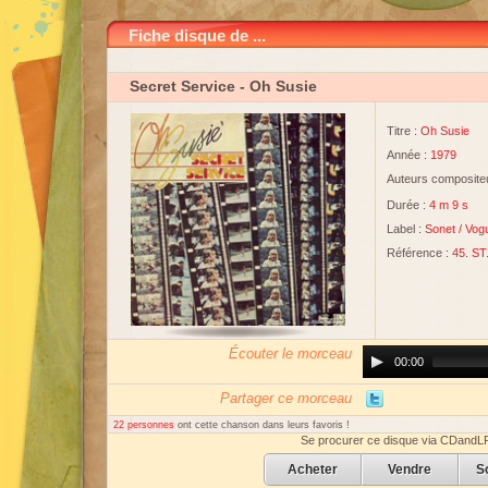
Fiche disque de ...
Secret Service
- Oh Susie
Titre :
Oh Susie
Année :
1979
Auteurs compositeu
Durée :
4 m 9 s
Label :
Sonet
/
Vog
Référence :
45. ST
Écouter le morceau
Audio
00:00
Player
Partager ce morceau
22 personnes
ont cette chanson dans leurs favoris !
Se procurer ce disque via CDandL
Acheter
Vendre
S