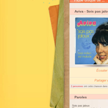
Fiche disque de ...
Aviva
- Sois pas jal
Écouter
Partager
2 personnes
ont cette chanson dans l
Paroles
Sois pas jaloux