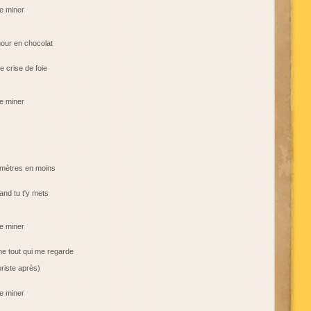
te miner
our en chocolat
 crise de foie
te miner
timètres en moins
and tu t'y mets
te miner
e tout qui me regarde
riste après)
te miner