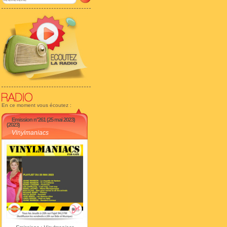
En ce moment vous écoutez :
Emission n°261 (25 mai 2023)
(2023)
Vinylmaniacs