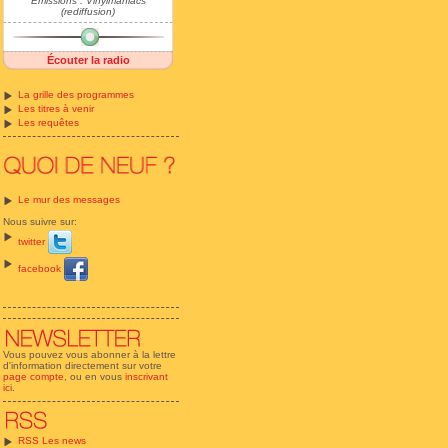
Emissions : Vinylmaniacs
(rediffusion)
Écouter la radio
La grille des programmes
Les titres à venir
Les requêtes
Le mur des messages
Nous suivre sur:
twitter
facebook
Vous pouvez vous abonner à la lettre
d'information directement sur votre
page compte
, ou en vous
inscrivant
ici
.
RSS Les news