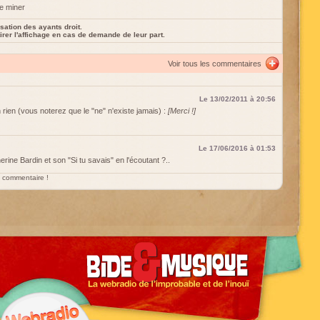
te miner
sation des ayants droit.
rer l'affichage en cas de demande de leur part.
Voir tous les commentaires
Le 13/02/2011 à 20:56
n rien (vous noterez que le "ne" n'existe jamais) :
[Merci !]
Le 17/06/2016 à 01:53
erine Bardin et son "Si tu savais" en l'écoutant ?..
un commentaire !