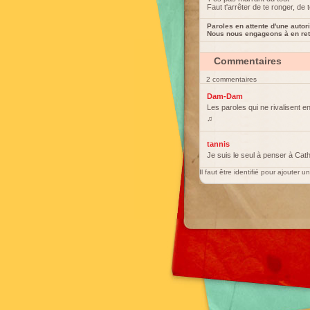
Faut t'arrêter de te ronger, de 
Paroles en attente d'une autori
Nous nous engageons à en reti
Commentaires
2 commentaires
Dam-Dam
Les paroles qui ne rivalisent e
♫
tannis
Je suis le seul à penser à Cath
Il faut être identifié pour ajouter 