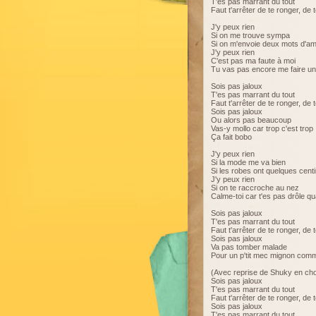
T'es pas marrant du tout
Faut t'arrêter de te ronger, de 
J'y peux rien
Si on me trouve sympa
Si on m'envoie deux mots d'am
J'y peux rien
C'est pas ma faute à moi
Tu vas pas encore me faire une
Sois pas jaloux
T'es pas marrant du tout
Faut t'arrêter de te ronger, de 
Sois pas jaloux
Ou alors pas beaucoup
Vas-y mollo car trop c'est trop
Ça fait bobo
J'y peux rien
Si la mode me va bien
Si les robes ont quelques cen
J'y peux rien
Si on te raccroche au nez
Calme-toi car t'es pas drôle qu
Sois pas jaloux
T'es pas marrant du tout
Faut t'arrêter de te ronger, de 
Sois pas jaloux
Va pas tomber malade
Pour un p'tit mec mignon comm
(Avec reprise de Shuky en cho
Sois pas jaloux
T'es pas marrant du tout
Faut t'arrêter de te ronger, de 
Sois pas jaloux
T'es pas marrant du tout