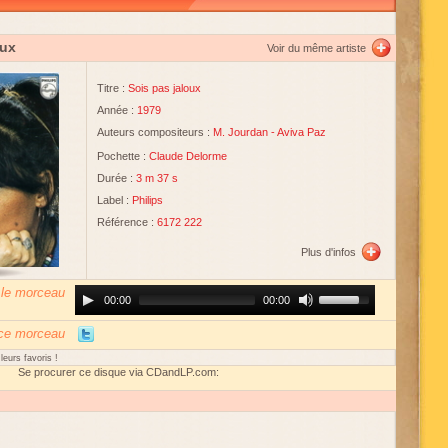
oux
Voir du même artiste
Titre :
Sois pas jaloux
Année :
1979
Auteurs compositeurs :
M. Jourdan
-
Aviva Paz
Pochette :
Claude Delorme
Durée :
3 m 37 s
Label :
Philips
Référence :
6172 222
Plus d'infos
 le morceau
Audio
Use
00:00
00:00
Player
Up/Down
Arrow
keys
 ce morceau
to
increase
eurs favoris !
or
Se procurer ce disque via CDandLP.com:
decrease
volume.