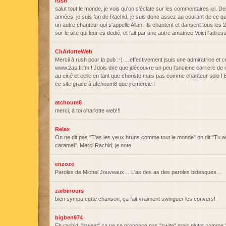
rush
salut tout le monde, je vois qu'on s'éclate sur les commentaires ici. D
années, je suis fan de Rachid, je suis donc assez au courant de ce qu'il
un autre chanteur qui s'appelle Allan. Ils chantent et dansent tous les 2,
sur le site qui leur es dedié, et fait par une autre amatrice.Voici l'adre
ChArlotteWeb
Mercii à rush pour la pub :-) …effectivement jsuis une admiratrice et cr
www.2as.fr.fm ! Jdois dire que jdécouvre un peu l'anciene carriere de 
au ciné et celle en tant que choriste mais pas comme chanteur solo ! 
ce site grace à atchoum8 que jremercie !
atchoum8
merci, à toi charlotte web!!!
Relax
On ne dit pas "T'as les yeux bruns comme tout le monde" on dit "Tu a
caramel". Merci Rachid, je note.
enzozo
Paroles de Michel Jouveaux… L'as des as des paroles bidesques…
zarbinours
bien sympa cette chanson, ça fait vraiment swinguer les convers!
bigben974
Eh rachid, "sweat" ca ne se prononce pas "swite" mais plutot comme 