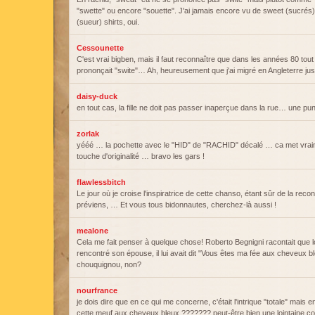
"swette" ou encore "souette". J'ai jamais encore vu de sweet (sucrés)
(sueur) shirts, oui.
Cessounette
C'est vrai bigben, mais il faut reconnaître que dans les années 80 tou
prononçait "swite"… Ah, heureusement que j'ai migré en Angleterre jus
daisy-duck
en tout cas, la fille ne doit pas passer inaperçue dans la rue… une pu
zorlak
yééé … la pochette avec le "HID" de "RACHID" décalé … ca met vraim
touche d'originalité … bravo les gars !
flawlessbitch
Le jour où je croise l'inspiratrice de cette chanso, étant sûr de la reco
préviens, … Et vous tous bidonnautes, cherchez-là aussi !
mealone
Cela me fait penser à quelque chose! Roberto Begnigni racontait que lo
rencontré son épouse, il lui avait dit "Vous êtes ma fée aux cheveux b
chouquignou, non?
nourfrance
je dois dire que en ce qui me concerne, c'était l'intrique "totale" mais en
cette meuf aux cheveux bleux ??????? peut-être bien une lointaine cou