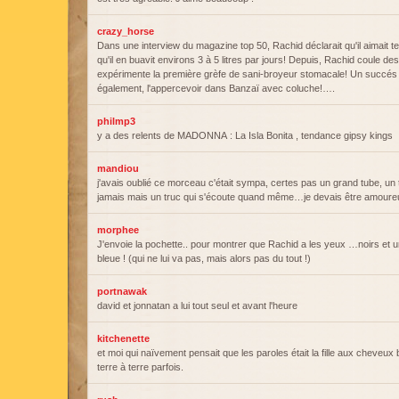
crazy_horse
Dans une interview du magazine top 50, Rachid déclarait qu'il aimait t
qu'il en buavit environs 3 à 5 litres par jours! Depuis, Rachid coule des
expérimente la première grèfe de sani-broyeur stomacale! Un succés 
également, l'appercevoir dans Banzaï avec coluche!….
philmp3
y a des relents de MADONNA : La Isla Bonita , tendance gipsy kings
mandiou
j'avais oublié ce morceau c'était sympa, certes pas un grand tube, un 
jamais mais un truc qui s'écoute quand même…je devais être amoureu
morphee
J'envoie la pochette.. pour montrer que Rachid a les yeux …noirs et un
bleue ! (qui ne lui va pas, mais alors pas du tout !)
portnawak
david et jonnatan a lui tout seul et avant l'heure
kitchenette
et moi qui naïvement pensait que les paroles était la fille aux cheveux 
terre à terre parfois.