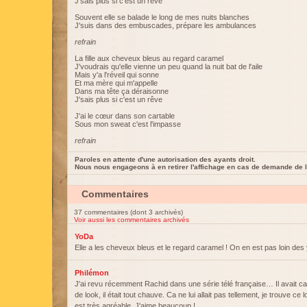
J'sais plus si c'est un rêve
Souvent elle se balade le long de mes nuits blanches
J'suis dans des embuscades, prépare les ambulances
refrain
La fille aux cheveux bleus au regard caramel
J'voudrais qu'elle vienne un peu quand la nuit bat de l'aile
Mais y'a l'réveil qui sonne
Et ma mère qui m'appelle
Dans ma tête ça déraisonne
J'sais plus si c'est un rêve
J'ai le cœur dans son cartable
Sous mon sweat c'est l'impasse
refrain
Paroles en attente d'une autorisation des ayants droit.
Nous nous engageons à en retirer l'affichage en cas de demande de l
Commentaires
37 commentaires (dont 3 archivés)
Voir aussi les commentaires archivés
YoDa
Elle a les cheveux bleus et le regard caramel ! On en est pas loin des
Philémon
J'ai revu récemment Rachid dans une série télé française… Il avait 
de look, il était tout chauve. Ca ne lui allait pas tellement, je trouve c
est très agréable. J'aime beaucoup !