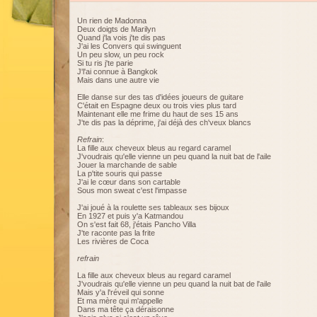
Un rien de Madonna
Deux doigts de Marilyn
Quand j'la vois j'te dis pas
J'ai les Convers qui swinguent
Un peu slow, un peu rock
Si tu ris j'te parie
J'l'ai connue à Bangkok
Mais dans une autre vie
Elle danse sur des tas d'idées joueurs de guitare
C'était en Espagne deux ou trois vies plus tard
Maintenant elle me frime du haut de ses 15 ans
J'te dis pas la déprime, j'ai déjà des ch'veux blancs
Refrain
:
La fille aux cheveux bleus au regard caramel
J'voudrais qu'elle vienne un peu quand la nuit bat de l'aile
Jouer la marchande de sable
La p'tite souris qui passe
J'ai le cœur dans son cartable
Sous mon sweat c'est l'impasse
J'ai joué à la roulette ses tableaux ses bijoux
En 1927 et puis y'a Katmandou
On s'est fait 68, j'étais Pancho Villa
J'te raconte pas la frite
Les rivières de Coca
refrain
La fille aux cheveux bleus au regard caramel
J'voudrais qu'elle vienne un peu quand la nuit bat de l'aile
Mais y'a l'réveil qui sonne
Et ma mère qui m'appelle
Dans ma tête ça déraisonne