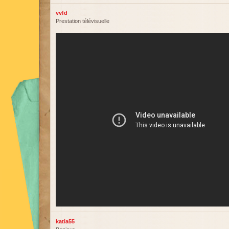
vvfd
Prestation télévisuelle
katia55