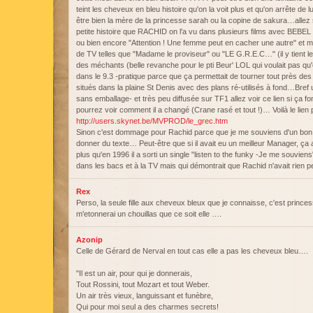
teint les cheveux en bleu histoire qu'on la voit plus et qu'on arrête de
être bien la mère de la princesse sarah ou la copine de sakura…allez 
petite histoire que RACHID on l'a vu dans plusieurs films avec BEBE
ou bien encore "Attention ! Une femme peut en cacher une autre" et 
de TV telles que "Madame le proviseur" ou "LE G.R.E.C…" (il y tient le 
des méchants (belle revanche pour le pti Beur' LOL qui voulait pas qu'
dans le 9.3 -pratique parce que ça permettait de tourner tout près des 
situés dans la plaine St Denis avec des plans ré-utilisés à fond…Bre
sans emballage- et très peu diffusée sur TF1 allez voir ce lien si ça
pourrez voir comment il a changé (Crane rasé et tout !)… Voilà le lien
http://users.skynet.be/MVPROD/le_grec.htm
Sinon c'est dommage pour Rachid parce que je me souviens d'un bon c
donner du texte… Peut-être que si il avait eu un meilleur Manager, ça 
plus qu'en 1996 il a sorti un single "listen to the funky -Je me souvie
dans les bacs et à la TV mais qui démontrait que Rachid n'avait rien p
Rex
Perso, la seule fille aux cheveux bleux que je connaisse, c'est prince
m'etonnerai un chouillas que ce soit elle ….
Azonip
Celle de Gérard de Nerval en tout cas elle a pas les cheveux bleu….
"Il est un air, pour qui je donnerais,
Tout Rossini, tout Mozart et tout Weber.
Un air très vieux, languissant et funèbre,
Qui pour moi seul a des charmes secrets!