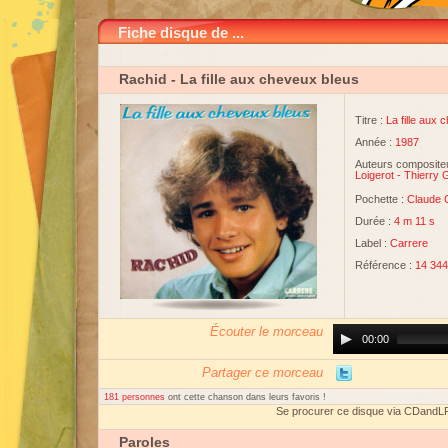
Fiche disque de ...
Rachid
- La fille aux cheveux bleus
Titre :
La fille aux
Année :
1987
Auteurs compositeu
Loigerot
-
Thierry 
Pochette :
Claude 
Durée :
4 m 11 s
Label :
Carrere
Référence :
14 344
Écouter le morceau
Audio
00:00
Player
Partager ce morceau
181 personnes
ont cette chanson dans leurs favoris !
Se procurer ce disque via CDandL
Paroles