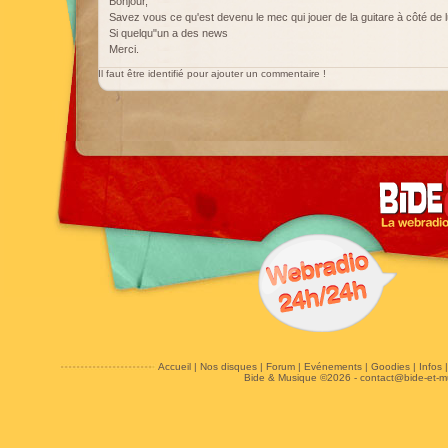
Bonjour,
Savez vous ce qu'est devenu le mec qui jouer de la guitare à côté de l
Si quelqu"un a des news
Merci.
Il faut être identifié pour ajouter un commentaire !
Accueil
|
Nos disques
|
Forum
|
Evénements
|
Goodies
|
Infos
Bide & Musique ©2026 -
contact@bide-et-m