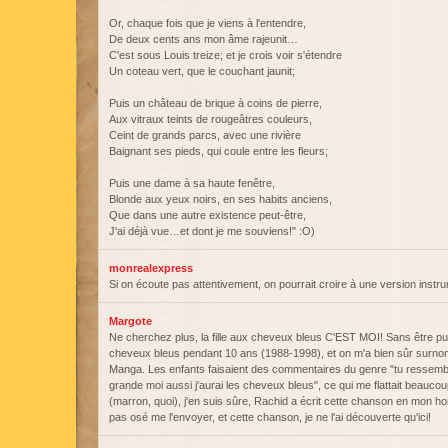
Or, chaque fois que je viens à l'entendre,
De deux cents ans mon âme rajeunit…
C'est sous Louis treize; et je crois voir s'étendre
Un coteau vert, que le couchant jaunit;
Puis un château de brique à coins de pierre,
Aux vitraux teints de rougeâtres couleurs,
Ceint de grands parcs, avec une rivière
Baignant ses pieds, qui coule entre les fleurs;
Puis une dame à sa haute fenêtre,
Blonde aux yeux noirs, en ses habits anciens,
Que dans une autre existence peut-être,
J'ai déjà vue…et dont je me souviens!" :O)
monrealexpress
Si on écoute pas attentivement, on pourrait croire à une version instr
Margote
Ne cherchez plus, la fille aux cheveux bleus C'EST MOI! Sans être punk
cheveux bleus pendant 10 ans (1988-1998), et on m'a bien sûr surn
Manga. Les enfants faisaient des commentaires du genre "tu ressemble
grande moi aussi j'aurai les cheveux bleus", ce qui me flattait beauco
(marron, quoi), j'en suis sûre, Rachid a écrit cette chanson en mon honn
pas osé me l'envoyer, et cette chanson, je ne l'ai découverte qu'ici!