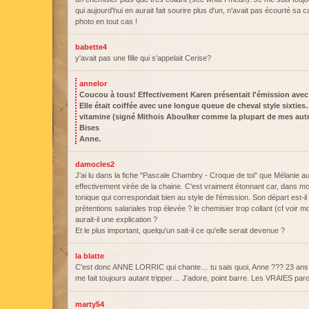
qui aujourd'hui en aurait fait sourire plus d'un, n'avait pas écourté sa 
photo en tout cas !
babette4
y'avait pas une fille qui s'appelait Cerise?
annelor
Coucou à tous! Effectivement Karen présentait l'émission avec
Elle était coiffée avec une longue queue de cheval style sixties
vitamine (signé Mithois Aboulker comme la plupart de mes autre
Bises
Anne.
damocles2
J'ai lu dans la fiche "Pascale Chambry - Croque de toi" que Mélanie au
effectivement virée de la chaine. C'est vraiment étonnant car, dans mon
tonique qui correspondait bien au style de l'émission. Son départ est-il
prétentions salariales trop élevée ? le chemisier trop collant (cf voi
aurait-il une explication ?
Et le plus important, quelqu'un sait-il ce qu'elle serait devenue ?
la blatte
C'est donc ANNE LORRIC qui chante… tu sais quoi, Anne ??? 23 ans p
me fait toujours autant tripper… J'adore, point barre. Les VRAIES par
marty54