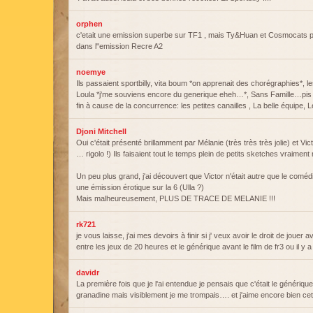
orphen
c'etait une emission superbe sur TF1 , mais Ty&Huan et Cosmocats p
dans l"emission Recre A2
noemye
Ils passaient sportbilly, vita boum *on apprenait des chorégraphies*, l
Loula *j'me souviens encore du generique eheh…*, Sans Famille…pis d
fin à cause de la concurrence: les petites canailles , La belle équipe, 
Djoni Mitchell
Oui c'était présenté brillamment par Mélanie (très très très jolie) et Vict
… rigolo !) Ils faisaient tout le temps plein de petits sketches vraiment
Un peu plus grand, j'ai découvert que Victor n'était autre que le com
une émission érotique sur la 6 (Ulla ?)
Mais malheureusement, PLUS DE TRACE DE MELANIE !!!
rk721
je vous laisse, j'ai mes devoirs à finir si j' veux avoir le droit de jouer
entre les jeux de 20 heures et le générique avant le film de fr3 ou il y
davidr
La première fois que je l'ai entendue je pensais que c'était le générique
granadine mais visiblement je me trompais…. et j'aime encore bien cet