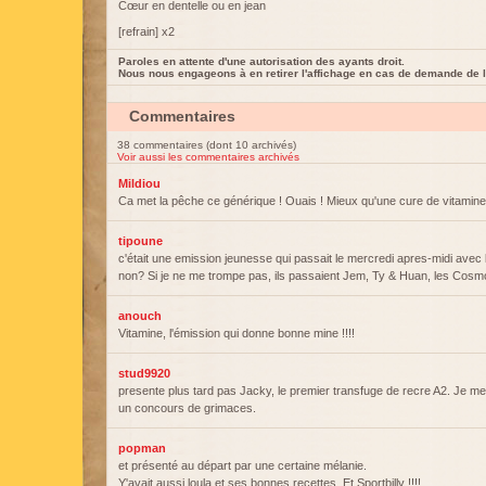
Cœur en dentelle ou en jean
[refrain] x2
Paroles en attente d'une autorisation des ayants droit.
Nous nous engageons à en retirer l'affichage en cas de demande de l
Commentaires
38 commentaires (dont 10 archivés)
Voir aussi les commentaires archivés
Mildiou
Ca met la pêche ce générique ! Ouais ! Mieux qu'une cure de vitamine
tipoune
c'était une emission jeunesse qui passait le mercredi apres-midi avec
non? Si je ne me trompe pas, ils passaient Jem, Ty & Huan, les Cos
anouch
Vitamine, l'émission qui donne bonne mine !!!!
stud9920
presente plus tard pas Jacky, le premier transfuge de recre A2. Je me r
un concours de grimaces.
popman
et présenté au départ par une certaine mélanie.
Y'avait aussi loula et ses bonnes recettes. Et Sportbilly !!!!