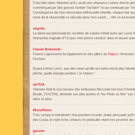
C'est bien dans Vitamine qu'il y avait une séquence cuisine dont le gé
commençait par des gosses hurlant "j'ai faim!" et qui continuait par "
Conséquence de mon intoxication télévisuelle infantile, chaque fois que j
reste de la rituournelle se déroule dans mon esprit…. Vite un exorciste
virgulio
La dame qui présentait les recettes de cuisine n'était autre qur Luci
l'interprète originale d'"Un jour mon prince viendra" dans le dessin an
Claude Bukowski
Franck Lapersonne fut également un des piliers de
Palace
, l'émission
Fechner.
Quant à Anne Lorric, que dire sinon qu'elle est selon moi le plus fabul
pèche, quelle énergie positive ! Je l'adore !
nb7518
Vitamine était le successeur des émissions Mercredi-moi-tout (Christi
Boutin, COUTIN), destinée aux plus jeunes et "les Pieds au Mur" (un c
ados et ados.
MisterPants
Tres sympa et entrainant ! A la premiere ecoute, j'etais persuade qu'il s'
des Costa, le style et les chœurs en particulier etant tres proches de
jgiovan