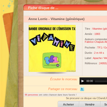
Fiche disque de ...
Anne Lorric
- Vitamine (générique)
Titre :
Vitamine (gé
Année :
1983
Auteurs compositeu
Fabrice Chapuis A
Pochette :
TF1
/
Ge
Durée :
2 m 44 s
Label :
Apache
/
W
Référence :
24955
Écouter le morceau
Audio
00:00
Player
Partager ce morceau
96 personnes
ont cette chanson dans leurs favoris !
Se procurer ce disque via CDandL
Acheter
Vendre
S