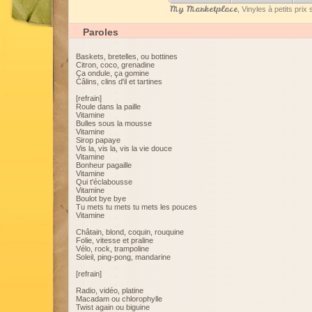
My Marketplace
, Vinyles à petits pri
Paroles
Baskets, bretelles, ou bottines
Citron, coco, grenadine
Ça ondule, ça gomine
Câlins, clins d'il et tartines
[refrain]
Roule dans la paille
Vitamine
Bulles sous la mousse
Vitamine
Sirop papaye
Vis la, vis la, vis la vie douce
Vitamine
Bonheur pagaille
Vitamine
Qui t'éclabousse
Vitamine
Boulot bye bye
Tu mets tu mets tu mets les pouces
Vitamine
Châtain, blond, coquin, rouquine
Folie, vitesse et praline
Vélo, rock, trampoline
Soleil, ping-pong, mandarine
[refrain]
Radio, vidéo, platine
Macadam ou chlorophylle
Twist again ou biguine