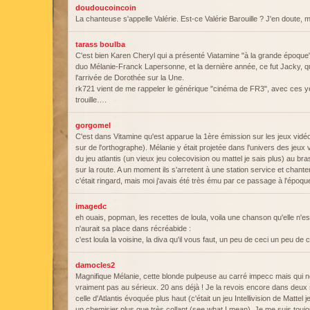
doudoucoincoin
La chanteuse s'appelle Valérie. Est-ce Valérie Barouille ? J'en doute, 
tarass boulba
C'est bien Karen Cheryl qui a présenté Viatamine "à la grande époque".
duo Mélanie-Franck Lapersonne, et la dernière année, ce fut Jacky, qui 
l'arrivée de Dorothée sur la Une.
rk721 vient de me rappeler le générique "cinéma de FR3", avec ces ye
trouille….
gorgomel
C'est dans Vitamine qu'est apparue la 1ère émission sur les jeux vidéo
sur de l'orthographe). Mélanie y était projetée dans l'univers des jeux 
du jeu atlantis (un vieux jeu colecovision ou mattel je sais plus) au br
sur la route. A un moment ils s'arretent à une station service et chanten
c'était ringard, mais moi j'avais été très ému par ce passage à l'époq
imagedc
eh ouais, popman, les recettes de loula, voila une chanson qu'elle n'est 
n'aurait sa place dans récréabide :
c'est loula la voisine, la diva qu'il vous faut, un peu de ceci un peu de c
damocles2
Magnifique Mélanie, cette blonde pulpeuse au carré impecc mais qui n
vraiment pas au sérieux. 20 ans déjà ! Je la revois encore dans deux
celle d'Atlantis évoquée plus haut (c'était un jeu Intellivision de Mattel 
un chemisier plus que très collant (see what I mean). Je me suis tou