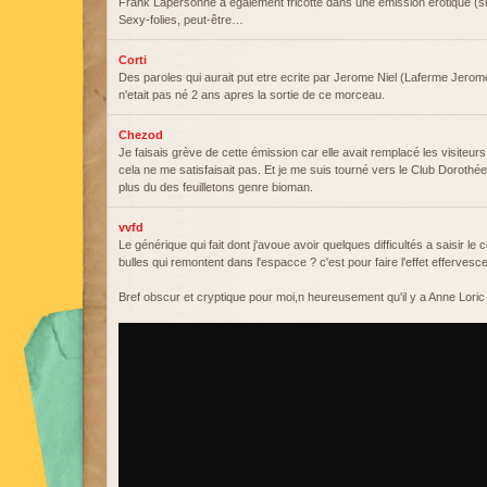
Frank Lapersonne a également fricotté dans une émission érotique (sur
Sexy-folies, peut-être…
Corti
Des paroles qui aurait put etre ecrite par Jerome Niel (Laferme Jerome
n'etait pas né 2 ans apres la sortie de ce morceau.
Chezod
Je faisais grève de cette émission car elle avait remplacé les visiteurs
cela ne me satisfaisait pas. Et je me suis tourné vers le Club Dorothée à
plus du des feuilletons genre bioman.
vvfd
Le générique qui fait dont j'avoue avoir quelques difficultés a saisir le 
bulles qui remontent dans l'espacce ? c'est pour faire l'effet efferve
Bref obscur et cryptique pour moi,n heureusement qu'il y a Anne Loric