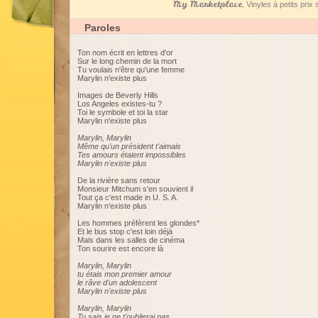
My Marketplace
, Vinyles à petits pri
Paroles
Ton nom écrit en lettres d'or
Sur le long chemin de la mort
Tu voulais n'être qu'une femme
Marylin n'existe plus
Images de Beverly Hills
Los Angeles existes-tu ?
Toi le symbole et toi la star
Marylin n'existe plus
Marylin, Marylin
Même qu'un président t'aimais
Tes amours étaient impossibles
Marylin n'existe plus
De la rivière sans retour
Monsieur Mitchum s'en souvient il
Tout ça c'est made in U. S. A.
Marylin n'existe plus
Les hommes préfèrent les glondes*
Et le bus stop c'est loin déjà
Mais dans les salles de cinéma
Ton sourire est encore là
Marylin, Marylin
tu étais mon premier amour
le râve d'un adolescent
Marylin n'existe plus
Marylin, Marylin
Tu sais je ne t'oublierai pas