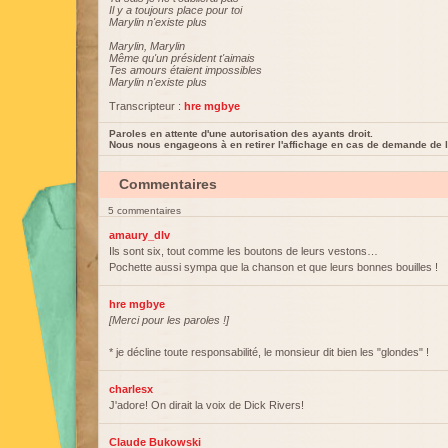
Il y a toujours place pour toi
Marylin n'existe plus
Marylin, Marylin
Même qu'un président t'aimais
Tes amours étaient impossibles
Marylin n'existe plus
Transcripteur :
hre mgbye
Paroles en attente d'une autorisation des ayants droit.
Nous nous engageons à en retirer l'affichage en cas de demande de l
Commentaires
5 commentaires
amaury_dlv
Ils sont six, tout comme les boutons de leurs vestons…
Pochette aussi sympa que la chanson et que leurs bonnes bouilles !
hre mgbye
[Merci pour les paroles !]
* je décline toute responsabilité, le monsieur dit bien les "glondes" !
charlesx
J'adore! On dirait la voix de Dick Rivers!
Claude Bukowski