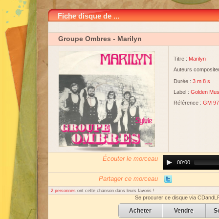
Fiche disque de ...
Groupe Ombres
- Marilyn
Titre :
Marilyn
Auteurs compositeu
Durée :
3 m 8 s
Label :
Golden Mus
Référence :
GM 97
Écouter le morceau
Audio
00:00
Player
Partager ce morceau
2 personnes
ont cette chanson dans leurs favoris !
Se procurer ce disque via CDandL
Acheter
Vendre
S