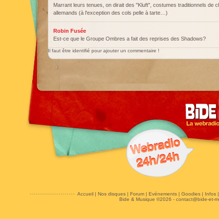
Marrant leurs tenues, on dirait des "Kluft", costumes traditionnels de 
allemands (à l'exception des cols pelle à tarte…)
Robin Fusée
Est-ce que le Groupe Ombres a fait des reprises des Shadows?
Il faut être identifié pour ajouter un commentaire !
Accueil
|
Nos disques
|
Forum
|
Evénements
|
Goodies
|
Infos
Bide & Musique ©2026 -
contact@bide-et-m