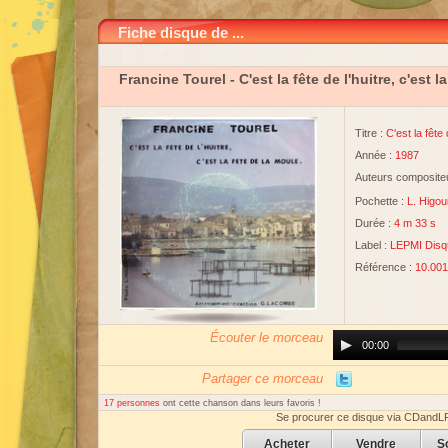
Fiche disque de ...
Francine Tourel
- C'est la fête de l'huitre, c'est 
Titre :
C'est la fête 
Année :
1987
Auteurs compositeu
Pochette :
L. Higou
Durée :
4 m 33 s
Label :
LEPMI Disq
Référence :
10.001
Écouter le morceau
Audio
00:00
Player
Partager ce morceau
17 personnes
ont cette chanson dans leurs favoris !
Se procurer ce disque via CDandL
Acheter
Vendre
S