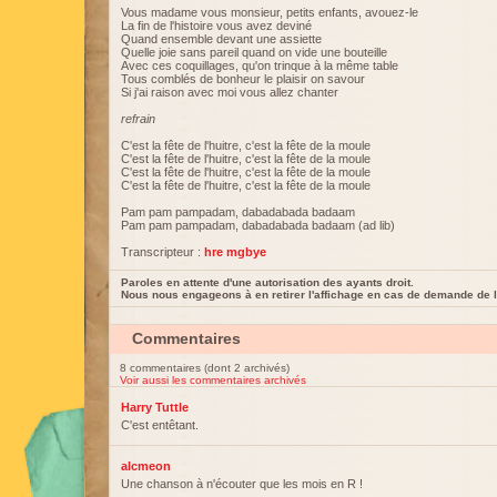
Vous madame vous monsieur, petits enfants, avouez-le
La fin de l'histoire vous avez deviné
Quand ensemble devant une assiette
Quelle joie sans pareil quand on vide une bouteille
Avec ces coquillages, qu'on trinque à la même table
Tous comblés de bonheur le plaisir on savour
Si j'ai raison avec moi vous allez chanter
refrain
C'est la fête de l'huitre, c'est la fête de la moule
C'est la fête de l'huitre, c'est la fête de la moule
C'est la fête de l'huitre, c'est la fête de la moule
C'est la fête de l'huitre, c'est la fête de la moule
Pam pam pampadam, dabadabada badaam
Pam pam pampadam, dabadabada badaam (ad lib)
Transcripteur :
hre mgbye
Paroles en attente d'une autorisation des ayants droit.
Nous nous engageons à en retirer l'affichage en cas de demande de l
Commentaires
8 commentaires (dont 2 archivés)
Voir aussi les commentaires archivés
Harry Tuttle
C'est entêtant.
alcmeon
Une chanson à n'écouter que les mois en R !