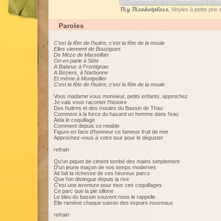
My Marketplace
, Vinyles à petits pri
Paroles
C'est la fête de l'huitre, c'est la fête de la moule
Elles viennent de Bouzigues
De Mèze de Marseillan
On en parle à Sète
A Balaruc à Frontignan
A Béziers, à Narbonne
Et même à Montpellier
C'est la fête de l'huitre, c'est la fête de la moule
Vous madame vous monsieur, petits enfants, approchez
Je vais vous raconter l'histoire
Des huitres et des moules du Bassin de Thau
Comment à la force du hasard un homme dans l'eau
Aida le coquillage
Comment depuis ce retable
Figure en face d'honneur ce fameux fruit de mer
Approchez-vous à votre tour pour le déguster
refrain
Qu'un piquet de ciment tombé des mains simplement
D'un jeune maçon de nos temps modernes
Ait fait la richesse de ces heureux parcs
Que l'on distingue depuis la rive
C'est une aventure pour tous ces coquillages
Ce parc que la pie sillone
Le bleu du bassin souvent nous le rappelle
Elle ramène chaque saison des espoirs nouveaux
refrain