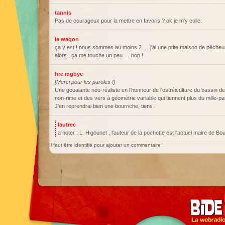
tannis
Pas de courageux pour la mettre en favoris ? ok je m'y colle.
le wagon
ça y est ! nous sommes au moins 2 … j'ai une ptite maison de pêcheur
alors , ça me touche un peu … hop !
hre mgbye
[Merci pour les paroles !]
Une goualante néo-réaliste en l'honneur de l'ostréiculture du bassin d
non-rime et des vers à géométrie variable qui tiennent plus du mille-p
J'en reprendrai bien une bourriche, tiens !
lautrec
a noter : L. Higounet , l'auteur de la pochette est l'actuel maire de Bo
Il faut être identifié pour ajouter un commentaire !