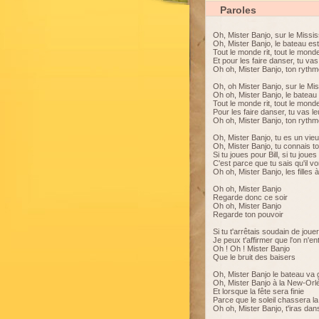
Paroles
Oh, Mister Banjo, sur le Missis
Oh, Mister Banjo, le bateau est
Tout le monde rit, tout le monde
Et pour les faire danser, tu vas
Oh oh, Mister Banjo, ton rythm
Oh, oh Mister Banjo, sur le Mis
Oh oh, Mister Banjo, le bateau 
Tout le monde rit, tout le monde
Pour les faire danser, tu vas le
Oh oh, Mister Banjo, ton rythm
Oh, Mister Banjo, tu es un vie
Oh, Mister Banjo, tu connais to
Si tu joues pour Bill, si tu joue
C'est parce que tu sais qu'il vo
Oh oh, Mister Banjo, les filles 
Oh oh, Mister Banjo
Regarde donc ce soir
Oh oh, Mister Banjo
Regarde ton pouvoir
Si tu t'arrêtais soudain de jouer
Je peux t'affirmer que l'on n'en
Oh ! Oh ! Mister Banjo
Que le bruit des baisers
Oh, Mister Banjo le bateau va
Oh, Mister Banjo à la New-Orl
Et lorsque la fête sera finie
Parce que le soleil chassera la
Oh oh, Mister Banjo, t'iras dans