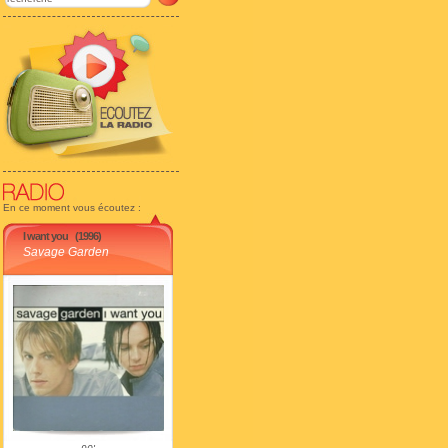
En ce moment vous écoutez :
I want you
(1996)
Savage Garden