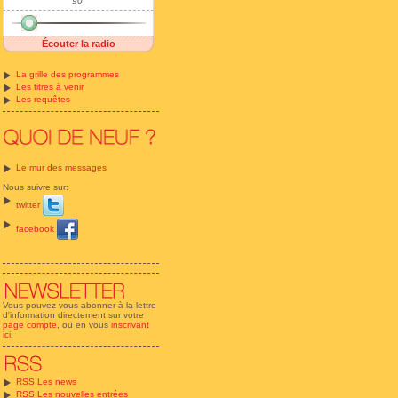
90'
Écouter la radio
La grille des programmes
Les titres à venir
Les requêtes
Le mur des messages
Nous suivre sur:
twitter
facebook
Vous pouvez vous abonner à la lettre
d'information directement sur votre
page compte
, ou en vous
inscrivant
ici
.
RSS Les news
RSS Les nouvelles entrées