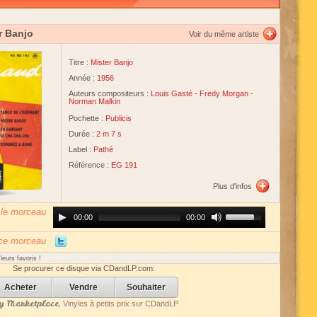
r Banjo
Voir du même artiste
Titre :
Mister Banjo
Année :
1956
Auteurs compositeurs :
Louis Gasté
-
Fredy Morgan
-
Norman Malkin
Pochette :
Publicis
Durée :
2 m 7 s
Label :
Pathé
Référence :
EG 191
Plus d'infos
 le morceau
Audio
Use
00:00
00:00
Player
Up/Down
Arrow
keys
 ce morceau
to
increase
eurs favoris !
or
Se procurer ce disque via CDandLP.com:
decrease
volume.
Acheter
Vendre
Souhaiter
 Marketplace
, Vinyles à petits prix sur CDandLP