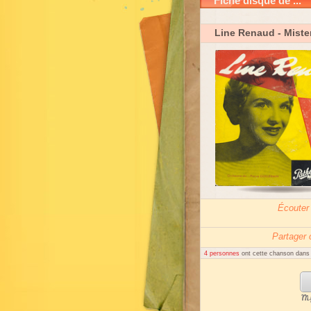
Fiche disque de ...
Line Renaud
- Miste
Écouter
Partager
4 personnes
ont cette chanson dans l
My