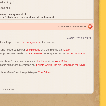
ister Banjo !
 ton étui
sation des ayants droit.
rer l'affichage en cas de demande de leur part.
Voir tous les commentaires
Le 05/02/2018 à 05:22
tait interprété par
The Sunnysiders
et repris par
 Banjo" est chantée par
Line Renaud
et a été reprise par
Dave
.
anjo" est interprétée par
Ivan Mladek
, alors que le danois
Jorgen Ingmann
ster banjo" est chantée par les
Blue Boys
et par
Alice Babs
.
ister banjo" est interprétée par
Fausto Campi und die Leonardos mit Silvio
ister Guitar" est interprétée par
Chet Atkins
.
un commentaire !