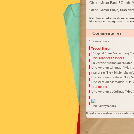
Oh oh, Mister Banjo ! Oh oh, M
Oh oh, Mister Banjo, t'iras dans
Paroles en attente d'une autori
Nous nous engageons à en reti
Commentaires
1 commentaire
Trocol Harum
L'original "Hey Mister banjo" é
TheTrobadors Singers
.
La version française "Mister
Une version tchèque, "Mistr b
interprète "Hey Mister Banjo".
Une version suédoise "Hej Mi
Une version allemande, "He M
Francesco
.
Une version spécifique "Hey M
The Sunnysiders
Il faut être identifié pour ajouter 