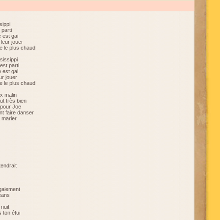
sippi
 parti
 est gai
 leur jouer
e le plus chaud
sissippi
est parti
 est gai
ur jouer
e le plus chaud
ux malin
ut très bien
s pour Joe
nt faire danser
à marier
tendrait
 gaiement
éans
 nuit
 ton étui