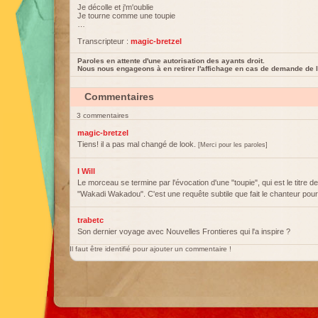
Je décolle et j'm'oublie
Je tourne comme une toupie
…
Transcripteur :
magic-bretzel
Paroles en attente d'une autorisation des ayants droit.
Nous nous engageons à en retirer l'affichage en cas de demande de l
Commentaires
3 commentaires
magic-bretzel
Tiens! il a pas mal changé de look.
[Merci pour les paroles]
I Will
Le morceau se termine par l'évocation d'une "toupie", qui est le titre de
"Wakadi Wakadou". C'est une requête subtile que fait le chanteur pou
trabetc
Son dernier voyage avec Nouvelles Frontieres qui l'a inspire ?
Il faut être identifié pour ajouter un commentaire !