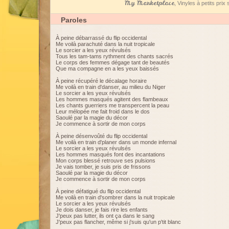
My Marketplace
, Vinyles à petits pri
Paroles
À peine débarrassé du flip occidental
Me voilà parachuté dans la nuit tropicale
Le sorcier a les yeux révulsés
Tous les tam-tams rythment des chants sacrés
Le corps des femmes dégage tant de beautés
Que ma compagne en a les yeux baissés
À peine récupéré le décalage horaire
Me voilà en train d'danser, au milieu du Niger
Le sorcier a les yeux révulsés
Les hommes masqués agitent des flambeaux
Les chants guerriers me transpercent la peau
Leur mélopée me fait froid dans le dos
Saoulé par la magie du décor
Je commence à sortir de mon corps
À peine désenvoûté du flip occidental
Me voilà en train d'planer dans un monde infernal
Le sorcier a les yeux révulsés
Les hommes masqués font des incantations
Mon corps blessé retrouve ses pulsions
Je vais tomber, je suis pris de frissons
Saoulé par la magie du décor
Je commence à sortir de mon corps
À peine défatigué du flip occidental
Me voilà en train d'sombrer dans la nuit tropicale
Le sorcier a les yeux révulsés
Je dois danser, je fais rire les enfants
J'peux pas lutter, ils ont ça dans le sang
J'peux pas flancher, même si j'suis qu'un p'tit blanc