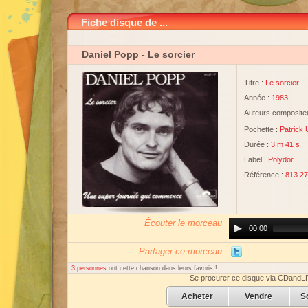
Fiche disque de ...
Daniel Popp
- Le sorcier
Titre :
Le sorcier
Année :
1983
Auteurs compositeu
Pochette :
Patrick 
Durée :
3 m 41 s
Label :
Polydor
Référence :
813 27
Écouter le morceau
Audio
00:00
Player
Partager ce morceau
3 personnes
ont cette chanson dans leurs favoris !
Se procurer ce disque via CDandL
Acheter
Vendre
S