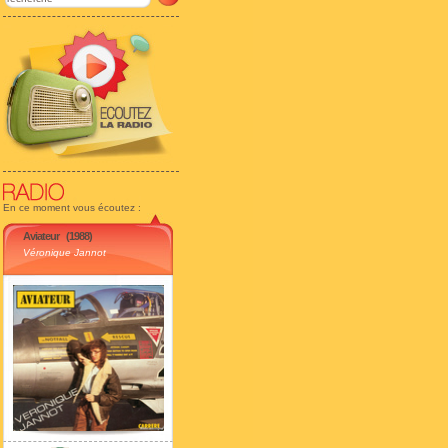
En ce moment vous écoutez :
Aviateur
(1988)
Véronique Jannot