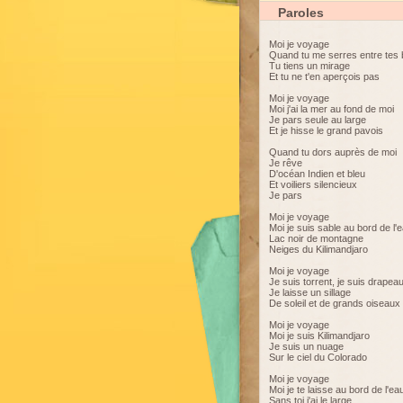
Paroles
Moi je voyage
Quand tu me serres entre tes 
Tu tiens un mirage
Et tu ne t'en aperçois pas
Moi je voyage
Moi j'ai la mer au fond de moi
Je pars seule au large
Et je hisse le grand pavois
Quand tu dors auprès de moi
Je rêve
D'océan Indien et bleu
Et voiliers silencieux
Je pars
Moi je voyage
Moi je suis sable au bord de l'
Lac noir de montagne
Neiges du Kilimandjaro
Moi je voyage
Je suis torrent, je suis drapea
Je laisse un sillage
De soleil et de grands oiseaux
Moi je voyage
Moi je suis Kilimandjaro
Je suis un nuage
Sur le ciel du Colorado
Moi je voyage
Moi je te laisse au bord de l'ea
Sans toi j'ai le large