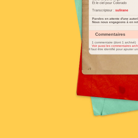
Et le ciel pour Colorado
Transcripteur :
sulirane
Paroles en attente d'une autori
Nous nous engageons à en reti
Commentaires
1 commentaire (dont 1 archivé)
Voir aussi les commentaires arch
Il faut être identifié pour ajouter 