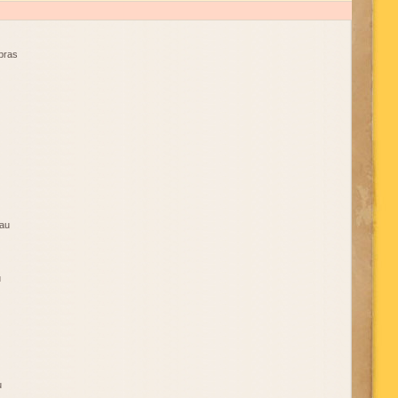
bras
eau
u
u