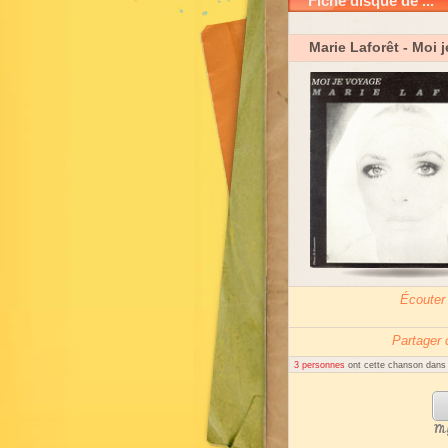
Fiche disque de ...
Marie Laforêt
- Moi 
Écouter
Partager
3 personnes
ont cette chanson dans l
My