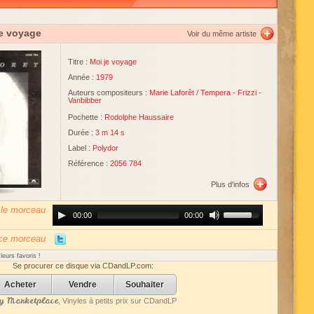
je voyage
Voir du même artiste
Titre :
Moi je voyage
Année :
1979
Auteurs compositeurs :
Marie Laforêt
/
Tempera
-
Frizzi
-
Vanbibber
Pochette :
Rodolphe Haussaire
Durée :
3 m 14 s
Label :
Polydor
Référence :
2056 784
Plus d'infos
 le morceau
Audio
Use
00:00
00:00
Player
Up/Down
Arrow
keys
 ce morceau
to
increase
eurs favoris !
or
Se procurer ce disque via CDandLP.com:
decrease
volume.
Acheter
Vendre
Souhaiter
 Marketplace
, Vinyles à petits prix sur CDandLP