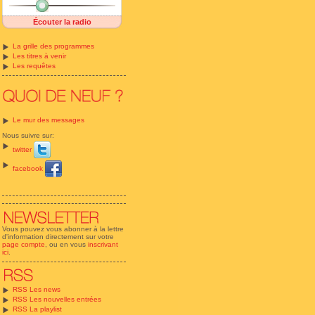
Écouter la radio
La grille des programmes
Les titres à venir
Les requêtes
Le mur des messages
Nous suivre sur:
twitter
facebook
Vous pouvez vous abonner à la lettre
d'information directement sur votre
page compte
, ou en vous
inscrivant
ici
.
RSS Les news
RSS Les nouvelles entrées
RSS La playlist