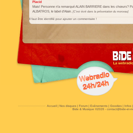
Placid
Mais! Personne n'a remarqué ALAIN BARRIERE dans les chœurs? Pa
ALBATROS, le label d'Alain.
[C'est écrit dans la présentation du morceau]
Il faut être identifié pour ajouter un commentaire !
Accueil
|
Nos disques
|
Forum
|
Evénements
|
Goodies
|
Infos
Bide & Musique ©2026 -
contact@bide-et-m