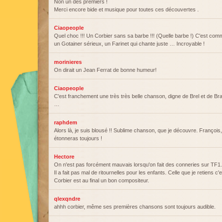
Non un des premiers !
Merci encore bide et musique pour toutes ces découvertes .
Ciaopeople
Quel choc !!! Un Corbier sans sa barbe !!! (Quelle barbe !) C'est com
un Gotainer sérieux, un Farinet qui chante juste … Incroyable !
morinieres
On dirait un Jean Ferrat de bonne humeur!
Ciaopeople
C'est franchement une très très belle chanson, digne de Brel et de Bra
…
raphdem
Alors là, je suis blousé !! Sublime chanson, que je découvre. François
étonneras toujours !
Hectore
On n'est pas forcément mauvais lorsqu'on fait des conneries sur TF1.
Il a fait pas mal de ritournelles pour les enfants. Celle que je retiens c'es
Corbier est au final un bon compositeur.
qlexqndre
ahhh corbier, même ses premières chansons sont toujours audible.