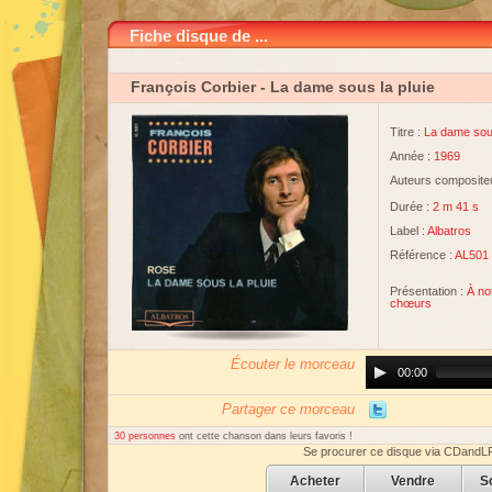
Fiche disque de ...
François Corbier
- La dame sous la pluie
Titre :
La dame sous
Année :
1969
Auteurs compositeu
Durée :
2 m 41 s
Label :
Albatros
Référence :
AL501
Présentation :
À no
chœurs
Écouter le morceau
Audio
00:00
Player
Partager ce morceau
30 personnes
ont cette chanson dans leurs favoris !
Se procurer ce disque via CDandL
Acheter
Vendre
S