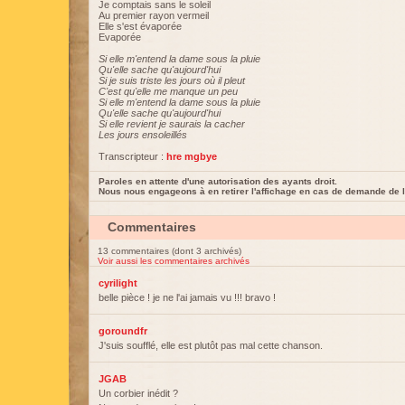
Je comptais sans le soleil
Au premier rayon vermeil
Elle s'est évaporée
Evaporée
Si elle m'entend la dame sous la pluie
Qu'elle sache qu'aujourd'hui
Si je suis triste les jours où il pleut
C'est qu'elle me manque un peu
Si elle m'entend la dame sous la pluie
Qu'elle sache qu'aujourd'hui
Si elle revient je saurais la cacher
Les jours ensoleillés
Transcripteur :
hre mgbye
Paroles en attente d'une autorisation des ayants droit.
Nous nous engageons à en retirer l'affichage en cas de demande de l
Commentaires
13 commentaires (dont 3 archivés)
Voir aussi les commentaires archivés
cyrilight
belle pièce ! je ne l'ai jamais vu !!! bravo !
goroundfr
J'suis soufflé, elle est plutôt pas mal cette chanson.
JGAB
Un corbier inédit ?