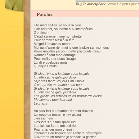
My Marketplace
, Vinyles à petits pri
Paroles
Elle marchait seule sous la pluie
L'air content, souriante aux intempéries
Gentiment
C'était surement une nymphette
Pour sembler ainsi à la fête
Malgré le mauvais temps
Moi qui n'aime rien moins que la pluie sur mon dos
Poule mouillée j'ai pour cette jolie poule d'eau
Ramassé tout mon courage
Pour m'élancer sous l'orage
Lui dire quelques mots
Quelques mots
Si elle m'entend la dame sous la pluie
Qu'elle sache qu'aujourd'hui
Si je suis triste les jours où il pleut
C'est qu'elle me manque un peu
Si elle m'entend la dame sous la pluie
Qu'elle sache qu'aujourd'hui
Les grains les bruines et les brouillards aussi
Me tiennent pour leur ami
Leur ami
Au plus fort du chambardement diluvien
Un coup de tonnerre m'y aidant
J'eu sa main
Dès lors il eut fallu qu'au ciel
La pluie se fasse torrentielle
Pour changer mon chemin
D'ornières en flaques par sentiers détrempés
D'averses en rosées je pensais la garder