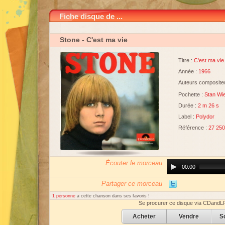
Fiche disque de ...
Stone
- C'est ma vie
Titre :
C'est ma vie
Année :
1966
Auteurs compositeu
Pochette :
Stan Wi
Durée :
2 m 26 s
Label :
Polydor
Référence :
27 250
Écouter le morceau
Audio
00:00
Player
Partager ce morceau
1 personne
a cette chanson dans ses favoris !
Se procurer ce disque via CDandL
Acheter
Vendre
S