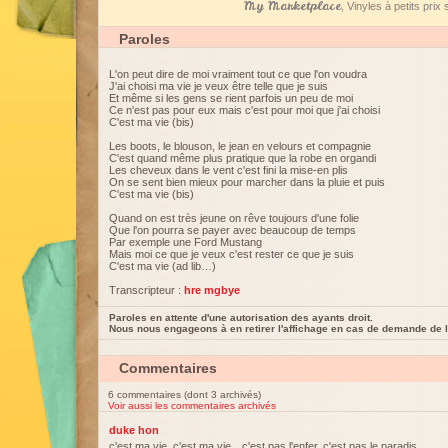
My Marketplace
, Vinyles à petits pri
Paroles
L'on peut dire de moi vraiment tout ce que l'on voudra
J'ai choisi ma vie je veux être telle que je suis
Et même si les gens se rient parfois un peu de moi
Ce n'est pas pour eux mais c'est pour moi que j'ai choisi
C'est ma vie (bis)
Les boots, le blouson, le jean en velours et compagnie
C'est quand même plus pratique que la robe en organdi
Les cheveux dans le vent c'est fini la mise-en plis
On se sent bien mieux pour marcher dans la pluie et puis
C'est ma vie (bis)
Quand on est très jeune on rêve toujours d'une folie
Que l'on pourra se payer avec beaucoup de temps
Par exemple une Ford Mustang
Mais moi ce que je veux c'est rester ce que je suis
C'est ma vie (ad lib…)
Transcripteur :
hre mgbye
Paroles en attente d'une autorisation des ayants droit.
Nous nous engageons à en retirer l'affichage en cas de demande de l
Commentaires
6 commentaires (dont 3 archivés)
Voir aussi les commentaires archivés
duke hon
c'est ma vie, c'est ma vie…c'est pas l'enfer, c'est pas le paradis