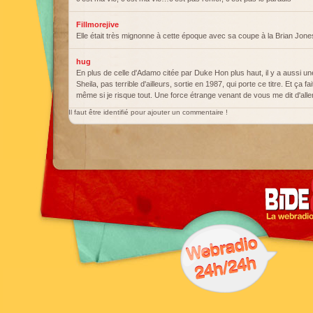
Fillmorejive
Elle était très mignonne à cette époque avec sa coupe à la Brian Jone
hug
En plus de celle d'Adamo citée par Duke Hon plus haut, il y a aussi 
Sheila, pas terrible d'ailleurs, sortie en 1987, qui porte ce titre. Et ça fa
même si je risque tout. Une force étrange venant de vous me dit d'alle
Il faut être identifié pour ajouter un commentaire !