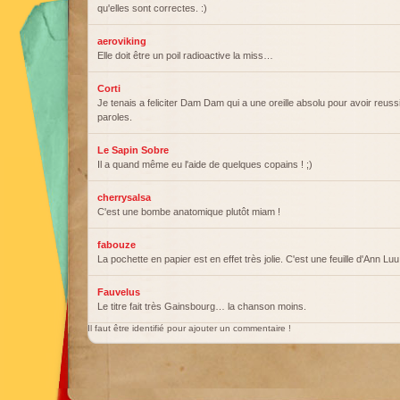
qu'elles sont correctes. :)
aeroviking
Elle doit être un poil radioactive la miss…
Corti
Je tenais a feliciter Dam Dam qui a une oreille absolu pour avoir reussi
paroles.
Le Sapin Sobre
Il a quand même eu l'aide de quelques copains ! ;)
cherrysalsa
C'est une bombe anatomique plutôt miam !
fabouze
La pochette en papier est en effet très jolie. C'est une feuille d'Ann L
Fauvelus
Le titre fait très Gainsbourg… la chanson moins.
Il faut être identifié pour ajouter un commentaire !