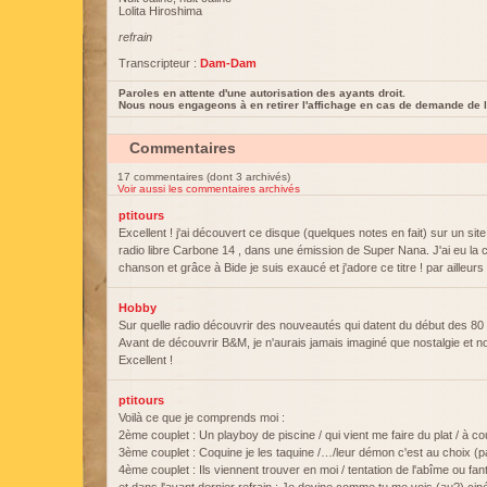
Lolita Hiroshima
refrain
Transcripteur :
Dam-Dam
Paroles en attente d'une autorisation des ayants droit.
Nous nous engageons à en retirer l'affichage en cas de demande de l
Commentaires
17 commentaires (dont 3 archivés)
Voir aussi les commentaires archivés
ptitours
Excellent ! j'ai découvert ce disque (quelques notes en fait) sur un sit
radio libre Carbone 14 , dans une émission de Super Nana. J'ai eu la c
chanson et grâce à Bide je suis exaucé et j'adore ce titre ! par ailleu
Hobby
Sur quelle radio découvrir des nouveautés qui datent du début des 80
Avant de découvrir B&M, je n'aurais jamais imaginé que nostalgie et n
Excellent !
ptitours
Voilà ce que je comprends moi :
2ème couplet : Un playboy de piscine / qui vient me faire du plat / à 
3ème couplet : Coquine je les taquine /…/leur démon c'est au choix (p
4ème couplet : Ils viennent trouver en moi / tentation de l'abîme ou fan