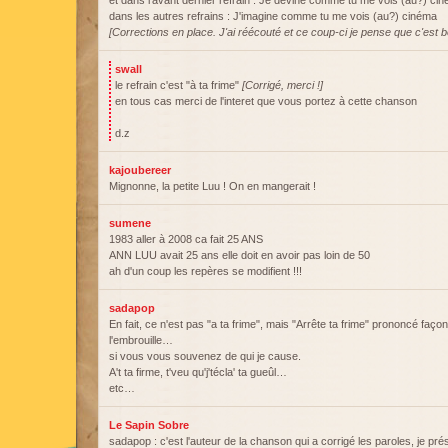
et dans l'avant dernier refrain : Je devine comme tu me vois (au?) cin
dans les autres refrains : J'imagine comme tu me vois (au?) cinéma
[Corrections en place. J'ai réécouté et ce coup-ci je pense que c'est 
swall
le refrain c'est "à ta frime"
[Corrigé, merci !]
en tous cas merci de l'interet que vous portez à cette chanson
d.z
kajoubereer
Mignonne, la petite Luu ! On en mangerait !
sumene
1983 aller à 2008 ca fait 25 ANS
ANN LUU avait 25 ans elle doit en avoir pas loin de 50
ah d'un coup les repères se modifient !!!
sadapop
En fait, ce n'est pas "a ta frime", mais "Arrête ta frime" prononcé façon
l'embrouille…
si vous vous souvenez de qui je cause.
A't ta firme, t'veu qu'j'técla' ta gueûl…
etc…
Le Sapin Sobre
sadapop : c'est l'auteur de la chanson qui a corrigé les paroles, je p