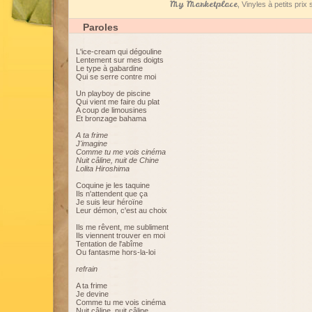
My Marketplace
, Vinyles à petits pri
Paroles
L'ice-cream qui dégouline
Lentement sur mes doigts
Le type à gabardine
Qui se serre contre moi
Un playboy de piscine
Qui vient me faire du plat
A coup de limousines
Et bronzage bahama
A ta frime
J'imagine
Comme tu me vois cinéma
Nuit câline, nuit de Chine
Lolita Hiroshima
Coquine je les taquine
Ils n'attendent que ça
Je suis leur héroïne
Leur démon, c'est au choix
Ils me rêvent, me subliment
Ils viennent trouver en moi
Tentation de l'abîme
Ou fantasme hors-la-loi
refrain
A ta frime
Je devine
Comme tu me vois cinéma
Nuit câline, nuit câline