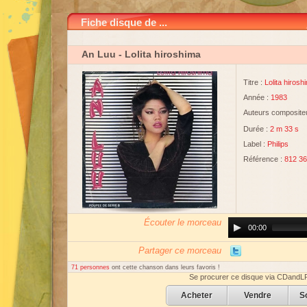
Fiche disque de ...
An Luu
- Lolita hiroshima
Titre :
Lolita hirosh
Année :
1983
Auteurs compositeu
Durée :
2 m 33 s
Label :
Philips
Référence :
812 36
Écouter le morceau
Audio
00:00
Player
Partager ce morceau
71 personnes
ont cette chanson dans leurs favoris !
Se procurer ce disque via CDandL
Acheter
Vendre
S