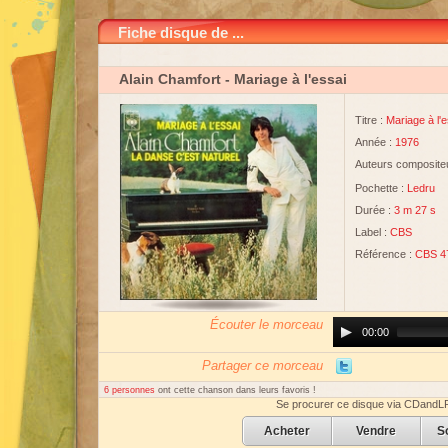
Fiche disque de ...
Alain Chamfort
- Mariage à l'essai
Titre :
Mariage à l'e
Année :
1976
Auteurs compositeu
Pochette :
Ledru
Durée :
3 m 27 s
Label :
CBS
Référence :
CBS 4
Écouter le morceau
Audio
00:00
Player
Partager ce morceau
6 personnes
ont cette chanson dans leurs favoris !
Se procurer ce disque via CDandL
Acheter
Vendre
S