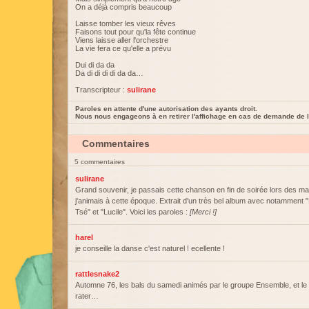
On a déjà compris beaucoup
Laisse tomber les vieux rêves
Faisons tout pour qu'la fête continue
Viens laisse aller l'orchestre
La vie fera ce qu'elle a prévu
Dui di da da
Da di di di di da da…
Transcripteur :
sulirane
Paroles en attente d'une autorisation des ayants droit.
Nous nous engageons à en retirer l'affichage en cas de demande de l
Commentaires
5 commentaires
sulirane
Grand souvenir, je passais cette chanson en fin de soirée lors des m
j'animais à cette époque. Extrait d'un très bel album avec notamment 
Tsé" et "Lucile". Voici les paroles :
[Merci !]
harel
je conseille la danse c'est naturel ! ecellente !
rattlesnake2
Automne 76, les bals du samedi animés par le groupe Ensemble, et le
rater…