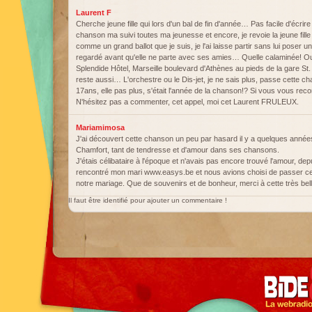
Laurent F
Cherche jeune fille qui lors d'un bal de fin d'année… Pas facile d'écri
chanson ma suivi toutes ma jeunesse et encore, je revoie la jeune fille qu
comme un grand ballot que je suis, je l'ai laisse partir sans lui poser u
regardé avant qu'elle ne parte avec ses amies… Quelle calaminée! Oui 
Splendide Hôtel, Marseille boulevard d'Athènes au pieds de la gare St. Ch
reste aussi… L'orchestre ou le Dis-jet, je ne sais plus, passe cette ch
17ans, elle pas plus, s'était l'année de la chanson!? Si vous vous 
N'hésitez pas a commenter, cet appel, moi cet Laurent FRULEUX.
Mariamimosa
J'ai découvert cette chanson un peu par hasard il y a quelques années;
Chamfort, tant de tendresse et d'amour dans ses chansons.
J'étais célibataire à l'époque et n'avais pas encore trouvé l'amour, dep
rencontré mon mari www.easys.be et nous avions choisi de passer ce 
notre mariage. Que de souvenirs et de bonheur, merci à cette très be
Il faut être identifié pour ajouter un commentaire !