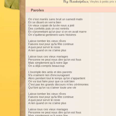
My Marketplace
, Vinyles à petits pri
Paroles
On s'est mariés sans bruit un samedi matin
En se disant on verra bien
Un vieux copain de lycée nous a jeté
Des confettis puis on est rentrés
En s'promettant qu'un jour si on en avait marre
On s'quitterai gentiment sans histoires
Laisse tomber les vieux rêves
Faisons tout pour qu'la fête continue
A quoi peut servir le reste
A rien quand on ne s'aime plus
Laisse tous ces vieux mariages
Personne ne peut nous dire qu'on est fous
Mais simplement qu'à notre âge
On a déjà compris beaucoup
L'exemple des amis et des parents
N'a vraiment rien d'encourageant
Alors pendant tout le temps qu'on s'appartient
On va tout faire pour que ce soit bien
C'est pas les grands discours ni les cérémonies
Qui font qu'on va s'aimer toute une vie
Laisse tomber les vieux rêves
Faisons tout pour qu'la fête continue
A quoi peut servir le reste
A rien quand on ne s'aime plus
Laisse tous ces vieux mariages
Personne ne peut nous dire qu'on est fous
Mais simplement qu'à notre âge