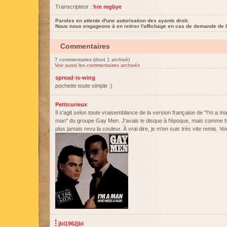
Transcripteur :
hre mgbye
Paroles en attente d'une autorisation des ayants droit.
Nous nous engageons à en retirer l'affichage en cas de demande de l
Commentaires
7 commentaires (dont 1 archivé)
Voir aussi les commentaires archivés
spread-is-wing
pochette toute simple :)
Petitcurieux
Il s'agit selon toute vraisemblance de la version française de "I'm a 
man" du groupe Gay Men. J'avais le disque à l'époque, mais comme beau
plus jamais revu la couleur. À vrai dire, je m'en suis très vite remis. V
jbl1962jbl