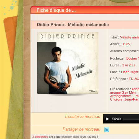
Fiche disque de ...
Didier Prince
- Mélodie mélancolie
Titre :
Mélodie méla
Année :
1985
Auteurs compositeu
Pochette :
Bogfan
Durée :
3 m 28 s
Label :
Flash Night
Référence :
FN 30
Présentation :
Adap
groupe Gay Men.
Arrangements: Fra
Chœurs: Jean-Pierr
Écouter le morceau
Audio
00:00
Player
Partager ce morceau
3 personnes
ont cette chanson dans leurs favoris !