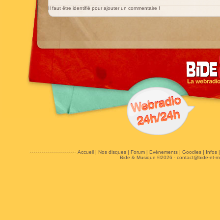
Il faut être identifié pour ajouter un commentaire !
Accueil
|
Nos disques
|
Forum
|
Evénements
|
Goodies
|
Infos
Bide & Musique ©2026 -
contact@bide-et-m