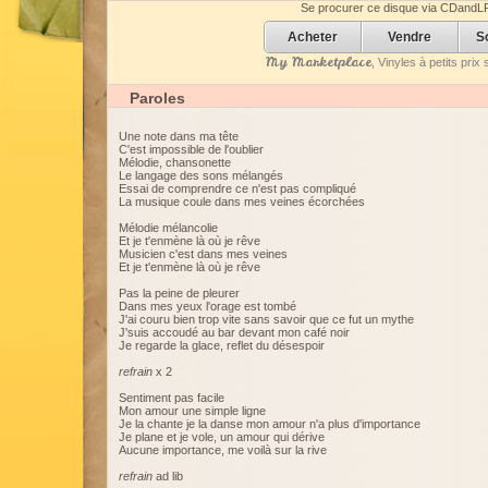
Se procurer ce disque via CDandL
Acheter
Vendre
S
My Marketplace
, Vinyles à petits pri
Paroles
Une note dans ma tête
C'est impossible de l'oublier
Mélodie, chansonette
Le langage des sons mélangés
Essai de comprendre ce n'est pas compliqué
La musique coule dans mes veines écorchées
Mélodie mélancolie
Et je t'enmène là où je rêve
Musicien c'est dans mes veines
Et je t'enmène là où je rêve
Pas la peine de pleurer
Dans mes yeux l'orage est tombé
J'ai couru bien trop vite sans savoir que ce fut un mythe
J'suis accoudé au bar devant mon café noir
Je regarde la glace, reflet du désespoir
refrain
x 2
Sentiment pas facile
Mon amour une simple ligne
Je la chante je la danse mon amour n'a plus d'importance
Je plane et je vole, un amour qui dérive
Aucune importance, me voilà sur la rive
refrain
ad lib