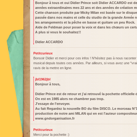
Bonjour à tous et oui Didier Prince soit Didier ACCARDO est de
années extraordinaires mes 22 ans et des années de création m
Cette chanson produite par Micky Milan est basée sur le disque
passée dans nos mains et celle du studio de la grande Armée n'
les arrangements et la pêche en basse et guitare un peu Rock.
Aide de Feldman pour poser la voix et dans les chœurs un certa
A plus si vous le souhaitez!!
Didier ACCARDO
Petitcurieux
Bonsoir Didier et merci pour ces infos ! N'hésitez pas à nous raconte
musical depuis toutes ces années. Par ailleurs, si vous avez une "vra
ravis de la mettre en ligne.
jbl1962jbl
Bonjour à tous,
Didier Prince est de retour et j'ai retrouvé la pochette officielle
On est en 1985 alors ne chambrer pas trop.
J'essaye de l'envoyer.
Au fait Regardez la nouvelle BO du film DISCO. Le morceau N°
production de notre ami MILAN qui en est l'auteur compositeu
www.gndorganisation.fr
Petitcurieux
Merci pour la pochette :)