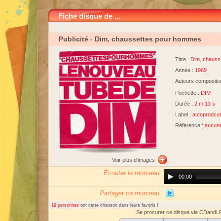
Fiche disque de ...
Publicité
- Dim, chaussettes pour hommes
Titre :
Dim, chauss
Année :
1969
Auteurs compositeu
Pochette :
DIM
Durée :
2 m 13 s
Label :
autoprodcut
Référence :
aucun
Voir plus d'images
Écouter le morceau
Audio
00:00
Player
Partager ce morceau
19 personnes
ont cette chanson dans leurs favoris !
Se procurer ce disque via CDandL