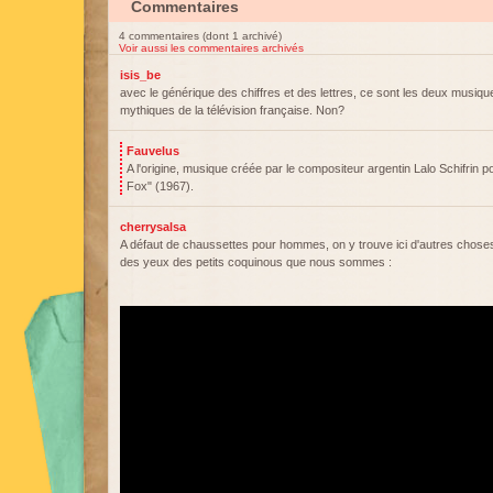
Commentaires
4 commentaires (dont 1 archivé)
Voir aussi les commentaires archivés
isis_be
avec le générique des chiffres et des lettres, ce sont les deux musiqu
mythiques de la télévision française. Non?
Fauvelus
A l'origine, musique créée par le compositeur argentin Lalo Schifrin po
Fox" (1967).
cherrysalsa
A défaut de chaussettes pour hommes, on y trouve ici d'autres choses,
des yeux des petits coquinous que nous sommes :