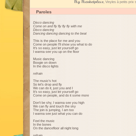
My Marketplace
, Vinyles à petits pri
Paroles
Disco dancing
Come on and fly fly fly fly with me
Disco dancing
Dancing dancing dancing to the beat
This is the place for me and you
Come on people I'll show you what to do
It's so easy, just let yourself go
I wanna see you up on the floor
Music dancing
Boogie on down
In the disco lights
refrain
The music's hot
So let's drop and fly
We can do it, just you and I
It's so easy, just let yourself go
Come on people, and do it some more
Don't be shy, I wanna see you high
We can fly and touch the sky
The join is jumping, I am too
I wanna see just what you can do
Feel the music
In the bones
On the dancefloor all night long
refrain