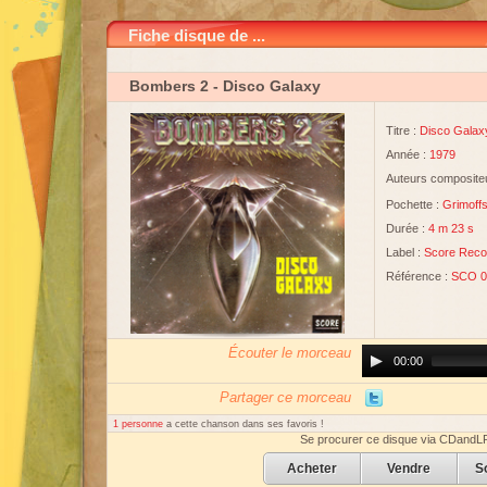
Fiche disque de ...
Bombers 2
- Disco Galaxy
Titre :
Disco Galax
Année :
1979
Auteurs compositeu
Pochette :
Grimoffs
Durée :
4 m 23 s
Label :
Score Reco
Référence :
SCO 0
Écouter le morceau
Audio
00:00
Player
Partager ce morceau
1 personne
a cette chanson dans ses favoris !
Se procurer ce disque via CDandL
Acheter
Vendre
S