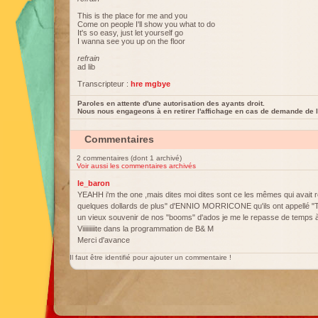
This is the place for me and you
Come on people I'll show you what to do
It's so easy, just let yourself go
I wanna see you up on the floor
refrain
ad lib
Transcripteur :
hre mgbye
Paroles en attente d'une autorisation des ayants droit.
Nous nous engageons à en retirer l'affichage en cas de demande de l
Commentaires
2 commentaires (dont 1 archivé)
Voir aussi les commentaires archivés
le_baron
YEAHH i'm the one ,mais dites moi dites sont ce les mêmes qui avait r
quelques dollards de plus" d'ENNIO MORRICONE qu'ils ont appellé "Th
un vieux souvenir de nos "booms" d'ados je me le repasse de temps 
Viiiiiiiiite dans la programmation de B& M
Merci d'avance
Il faut être identifié pour ajouter un commentaire !