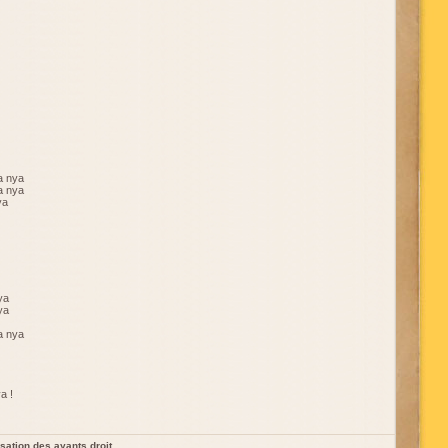
a nya
a nya
ya
ya
ya
a nya
a !
sation des ayants droit.