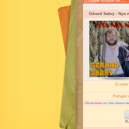
Fiche disque de ...
Gérard Sabry
- Nya 
Écouter
Partager
159 personnes
ont cette chanson dan
My