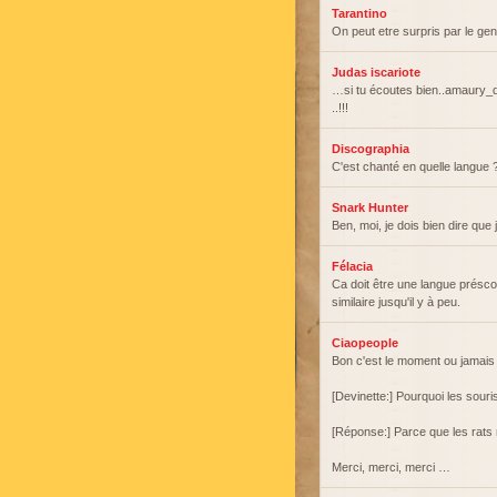
Tarantino
On peut etre surpris par le ge
Judas iscariote
…si tu écoutes bien..amaury_dl
..!!!
Discographia
C'est chanté en quelle langue 
Snark Hunter
Ben, moi, je dois bien dire que
Félacia
Ca doit être une langue préscol
similaire jusqu'il y à peu.
Ciaopeople
Bon c'est le moment ou jamais 
[Devinette:] Pourquoi les souri
[Réponse:] Parce que les rats 
Merci, merci, merci …