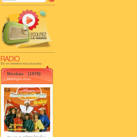
En ce moment vous écoutez :
Moskau
(1979)
Dschinghis Khan