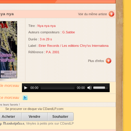
nya nya
Voir du même artiste
Titre :
Nya nya nya
Auteurs compositeurs :
G.Sabbe
Durée :
3 m 29 s
Label :
Etrier Records
/
Les editions Chry'ss Internationa
Référence :
P.A. 2001
Plus d'infos
 le morceau
Audio
Use
00:00
00:00
Player
Up/Down
Arrow
keys
 ce morceau
to
increase
s leurs favoris !
or
Se procurer ce disque via CDandLP.com:
decrease
volume.
Acheter
Vendre
Souhaiter
 Marketplace
, Vinyles à petits prix sur CDandLP