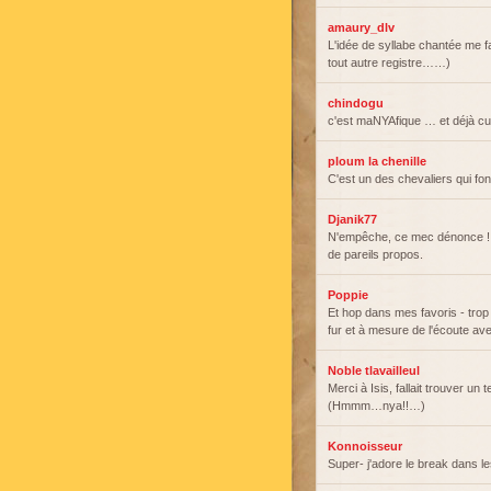
amaury_dlv
L'idée de syllabe chantée me fa
tout autre registre……)
chindogu
c'est maNYAfique … et déjà cul
ploum la chenille
C'est un des chevaliers qui fon
Djanik77
N'empêche, ce mec dénonce ! I
de pareils propos.
Poppie
Et hop dans mes favoris - trop
fur et à mesure de l'écoute ave
Noble tlavailleul
Merci à Isis, fallait trouver un 
(Hmmm…nya!!…)
Konnoisseur
Super- j'adore le break dans l