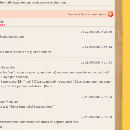
rer l'affichage en cas de demande de leur part.
Voir tous les commentaires
vés)
ivés
Le 27/05/2007 à 20:30
i sent bon le tube !
Le 27/05/2007 à 22:16
oles mais j'adore ça !! quelle chanson…
Le 28/05/2007 à 14:53
?
[Bonne idée !]
ans les "na" car ça va avec quand même) en comptant ceux de la voix de fond ! !
,55 nya par seconde.
, il prononce
334
"nya" ! C'est quand même pas mal ! Cela donne une moyenne
, voici les paroles détaillées :
[Merci]
Le 28/05/2007 à 15:54
sacré boulot !
 à la 45ème ligne, si si écoutes bien ;)
Le 29/05/2007 à 14:50
avertissement concernant les droits de reproduction des
ns!