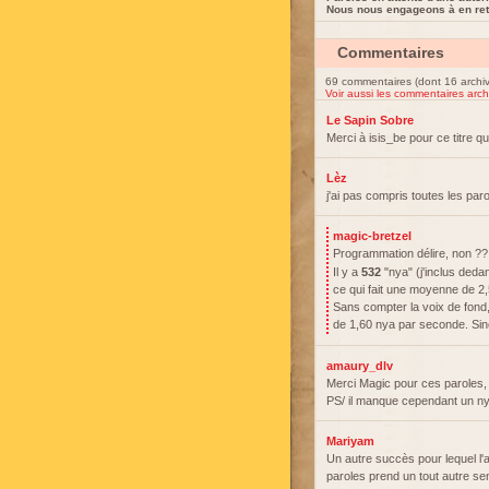
Nous nous engageons à en reti
Commentaires
69 commentaires (dont 16 archi
Voir aussi les commentaires arch
Le Sapin Sobre
Merci à isis_be pour ce titre qu
Lèz
j'ai pas compris toutes les par
magic-bretzel
Programmation délire, non ?
Il y a
532
"nya" (j'inclus ded
ce qui fait une moyenne de 2
Sans compter la voix de fond
de 1,60 nya par seconde. Sinon
amaury_dlv
Merci Magic pour ces paroles, 
PS/ il manque cependant un nya
Mariyam
Un autre succès pour lequel l'
paroles prend un tout autre se