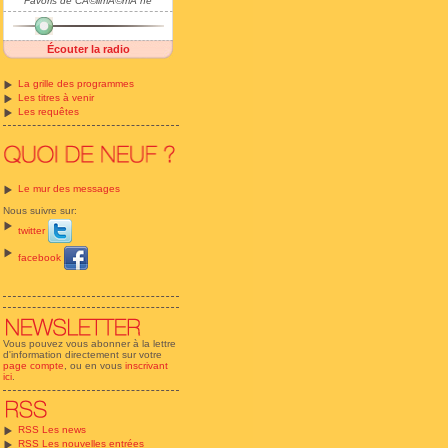
Favoris de CÃ©limÃ©mÃ¨ne
Écouter la radio
La grille des programmes
Les titres à venir
Les requêtes
Le mur des messages
Nous suivre sur:
twitter
facebook
Vous pouvez vous abonner à la lettre
d'information directement sur votre
page compte
, ou en vous
inscrivant
ici
.
RSS Les news
RSS Les nouvelles entrées