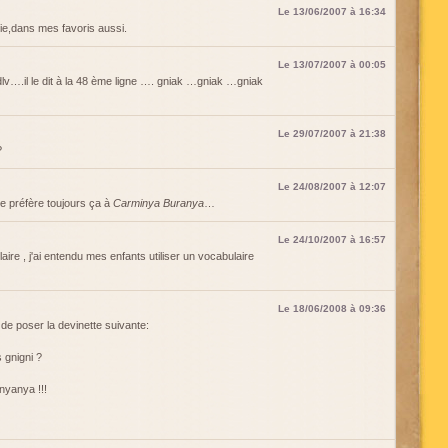
Le 13/06/2007 à 16:34
nie,dans mes favoris aussi.
Le 13/07/2007 à 00:05
v….il le dit à la 48 ème ligne …. gniak …gniak …gniak
Le 29/07/2007 à 21:38
?
Le 24/08/2007 à 12:07
 je préfère toujours ça à
Carminya Buranya
…
Le 24/10/2007 à 16:57
aire , j'ai entendu mes enfants utiliser un vocabulaire
Le 18/06/2008 à 09:36
de poser la devinette suivante:
s gnigni ?
nyanya !!!