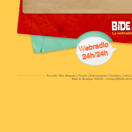
Accueil
|
Nos disques
|
Forum
|
Evénements
|
Goodies
|
Infos
Bide & Musique ©2026 -
contact@bide-et-m