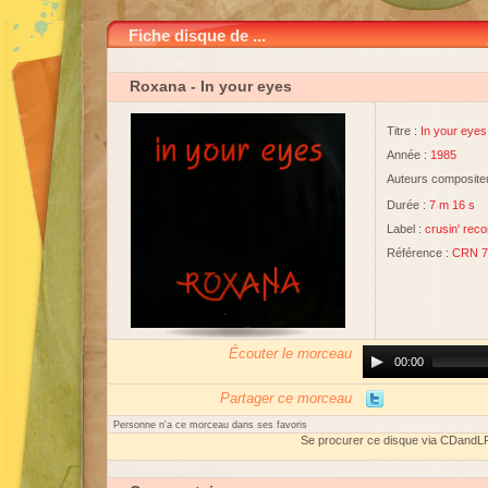
Fiche disque de ...
Roxana
- In your eyes
Titre :
In your eyes
Année :
1985
Auteurs compositeu
Durée :
7 m 16 s
Label :
crusin' rec
Référence :
CRN 7
Écouter le morceau
Audio
00:00
Player
Partager ce morceau
Personne n'a ce morceau dans ses favoris
Se procurer ce disque via CDandL