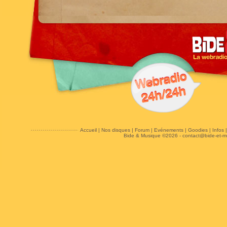
Accueil
|
Nos disques
|
Forum
|
Evénements
|
Goodies
|
Infos
Bide & Musique ©2026 -
contact@bide-et-m