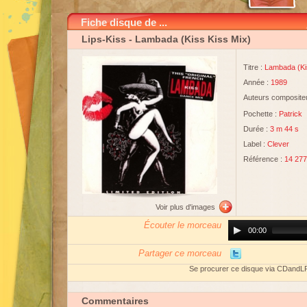
Fiche disque de ...
Lips-Kiss
- Lambada (Kiss Kiss Mix)
Titre :
Lambada (Ki
Année :
1989
Auteurs compositeu
Pochette :
Patrick
Durée :
3 m 44 s
Label :
Clever
Référence :
14 277
Voir plus d'images
Écouter le morceau
Audio
00:00
Player
Partager ce morceau
Se procurer ce disque via CDandL
Commentaires