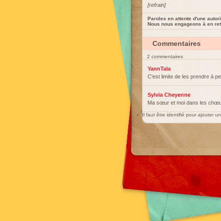
[refrain]
Paroles en attente d'une autori
Nous nous engageons à en reti
Commentaires
2 commentaires
YannTala
C'est limite de les prendre à 
Sylvia Cheyenne
Ma sœur et moi dans les chœur
Il faut être identifié pour ajouter 