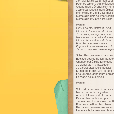
J'en planterais dans mon jardi
Pour les aimer à peine écloses
Quand elles s'éveilleraient le m
J'aimerais jusqu'à leurs épines
Même si je m'y griffe les mains
Même si je dois courber l'échi
Même si je m'y brise les reins
[refrain]
Fleurs du mal, fleurs du bien
Fleurs de l'amour ou du destin
Je ne sais pas si je fais bien
Mais si vous le voulez demain
Fleurs du mal, fleurs du bien
Pour illuminer mes matins
Et pouvoir vous aimer sans fin
Je vous planterai plein mon jar
Si les filles naissaient dans le
Esclave accroc de leur beauté
Chaque jour à plus forte dose
Je viendrais m'y intoxiquer
Je caresserais leurs pétioles
D'un doigt frémissant de désir
Et cueillerais dans leurs coroll
La rosée de leur plaisir
[refrain]
Si les filles naissaient dans le
Mon cœur se ferait jardinier
Ardent défenseur de la cause
Des jardins publics ou privés
J'aurais les plus tendres mani
Pour les cueillir ou les planter
Baccarats ou roses trémières
L'une après l'autre ou en bouq