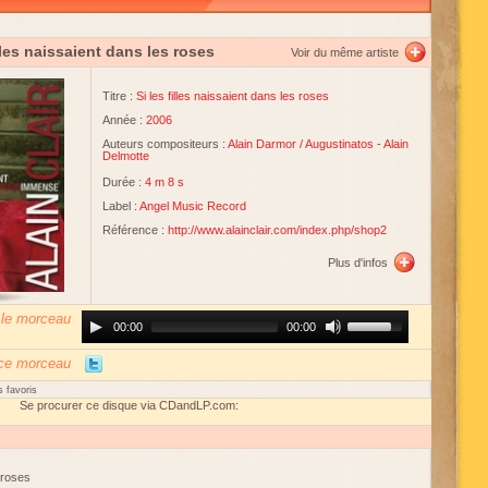
illes naissaient dans les roses
Voir du même artiste
Titre :
Si les filles naissaient dans les roses
Année :
2006
Auteurs compositeurs :
Alain Darmor
/
Augustinatos
-
Alain
Delmotte
Durée :
4 m 8 s
Label :
Angel Music Record
Référence :
http://www.alainclair.com/index.php/shop2
Plus d'infos
 le morceau
Audio
Use
00:00
00:00
Player
Up/Down
Arrow
keys
 ce morceau
to
increase
 favoris
or
Se procurer ce disque via CDandLP.com:
decrease
volume.
s roses