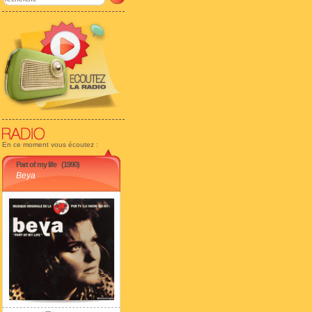
En ce moment vous écoutez :
Part of my life
(1990)
Beya