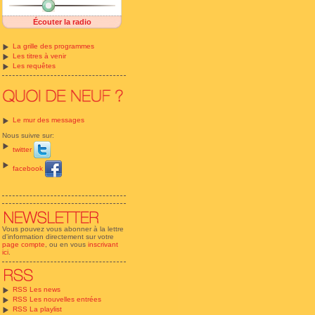
Écouter la radio
La grille des programmes
Les titres à venir
Les requêtes
Le mur des messages
Nous suivre sur:
twitter
facebook
Vous pouvez vous abonner à la lettre
d'information directement sur votre
page compte
, ou en vous
inscrivant
ici
.
RSS Les news
RSS Les nouvelles entrées
RSS La playlist