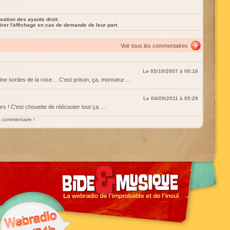
sation des ayants droit.
rer l'affichage en cas de demande de leur part.
Voir tous les commentaires
Le 05/10/2007 à 00:16
peine sorties de la rose… C'est prison, ça, monsieur…
Le 04/09/2011 à 05:29
s ! C'est chouette de réécouter tout ça …
un commentaire !