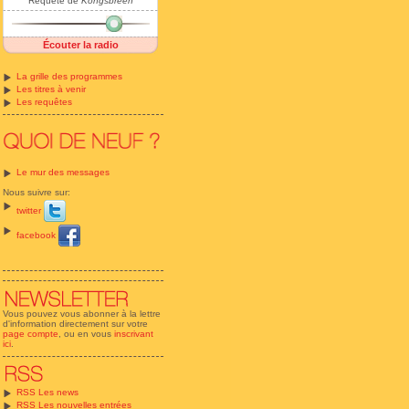
Requête de
Kongsbreen
Écouter la radio
La grille des programmes
Les titres à venir
Les requêtes
Le mur des messages
Nous suivre sur:
twitter
facebook
Vous pouvez vous abonner à la lettre
d'information directement sur votre
page compte
, ou en vous
inscrivant
ici
.
RSS Les news
RSS Les nouvelles entrées