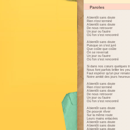
Paroles
A bientôt sans doute
Rien n'est terminé
A bientôt sans doute
De nous retrouver
Un jour ou l'autre
Où l'on s'est rencontré
A bientôt sans doute
Puisque on s'est juré
Que coûte que coûte
On se reverrait
Un jour ou l'autre
Où l'on s'est rencontré
Si dans nos cœurs quelques tr
Nous font parfois briller les ye
Faut espérer qu'un jour renais
Notre amitié des jours heureux
A bientôt sans doute
Rien n'est terminé
A bientôt sans doute
De nous retrouver
Un jour ou l'autre
Où l'on s'est rencontré
A bientôt sans doute
De pouvoir rêver
Sur la même route
Leurs mains enlacées
A bientôt sans doute
A bientôt sans doute
A bientôt sans doute