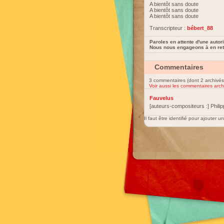
A bientôt sans doute
A bientôt sans doute
A bientôt sans doute
Transcripteur :
bébert_88
Paroles en attente d'une autori
Nous nous engageons à en reti
Commentaires
3 commentaires (dont 2 archivés
Voir aussi les commentaires arch
Fauvelus
[auteurs-compositeurs :] Phili
Il faut être identifié pour ajouter 