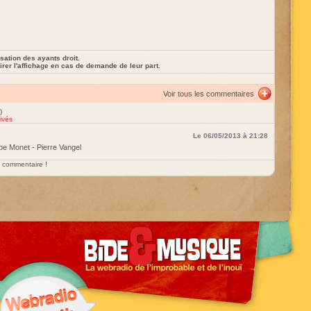
sation des ayants droit.
rer l'affichage en cas de demande de leur part.
Voir tous les commentaires
)
ivés
Le 06/05/2013 à 21:28
ppe Monet - Pierre Vangel
un commentaire !