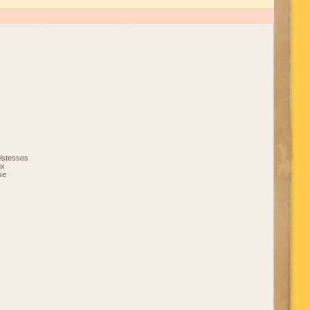
istesses
ux
se