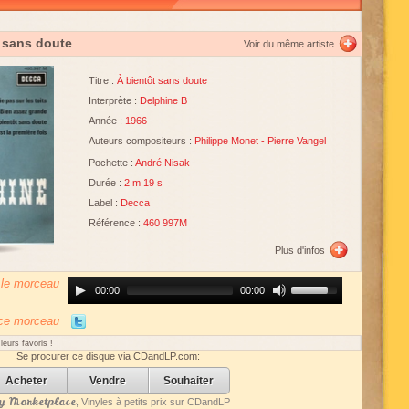
t sans doute
Voir du même artiste
Titre :
À bientôt sans doute
Interprète :
Delphine B
Année :
1966
Auteurs compositeurs :
Philippe Monet
-
Pierre Vangel
Pochette :
André Nisak
Durée :
2 m 19 s
Label :
Decca
Référence :
460 997M
Plus d'infos
 le morceau
Audio
Use
00:00
00:00
Player
Up/Down
Arrow
keys
 ce morceau
to
increase
eurs favoris !
or
Se procurer ce disque via CDandLP.com:
decrease
volume.
Acheter
Vendre
Souhaiter
 Marketplace
, Vinyles à petits prix sur CDandLP