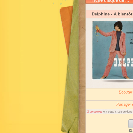
Fiche disque de ...
Delphine
- À bientô
Écouter
Partager
2 personnes
ont cette chanson dans l
My