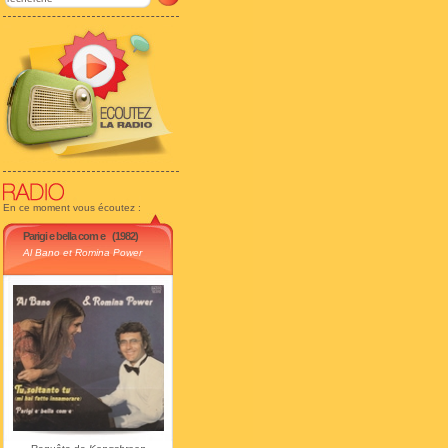
En ce moment vous écoutez :
Parigi e bella com e
(1982)
Al Bano et Romina Power