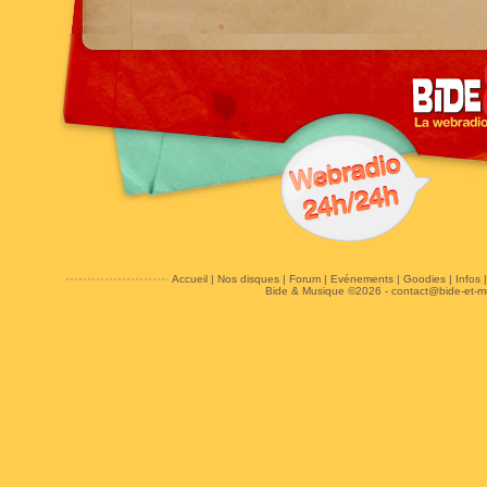
Accueil
|
Nos disques
|
Forum
|
Evénements
|
Goodies
|
Infos
Bide & Musique ©2026 -
contact@bide-et-m