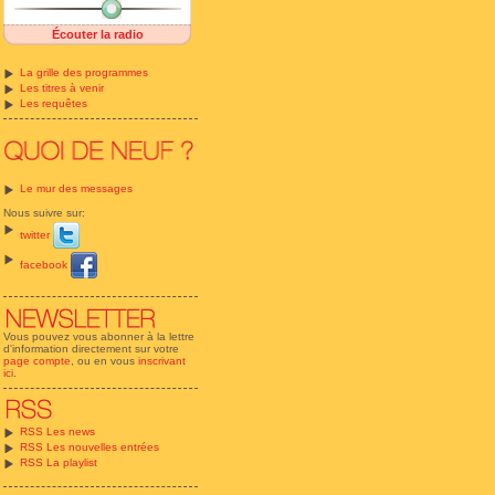
Écouter la radio
La grille des programmes
Les titres à venir
Les requêtes
Le mur des messages
Nous suivre sur:
twitter
facebook
Vous pouvez vous abonner à la lettre
d'information directement sur votre
page compte
, ou en vous
inscrivant
ici
.
RSS Les news
RSS Les nouvelles entrées
RSS La playlist