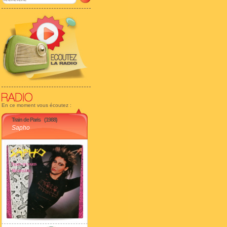
En ce moment vous écoutez :
Train de Paris
(1988)
Sapho