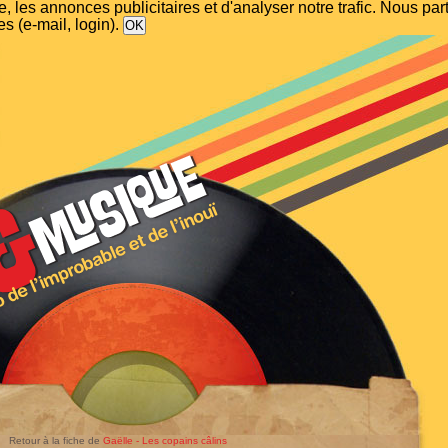
, les annonces publicitaires et d'analyser notre trafic. Nous p
s (e-mail, login).
Retour à la fiche de
Gaëlle - Les copains câlins