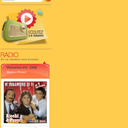
En ce moment vous écoutez :
M'innamoro di te
(1982)
Ricchi e Poveri