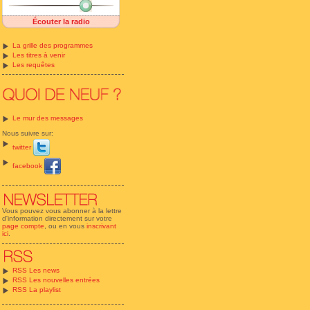
Écouter la radio
La grille des programmes
Les titres à venir
Les requêtes
Le mur des messages
Nous suivre sur:
twitter
facebook
Vous pouvez vous abonner à la lettre
d'information directement sur votre
page compte
, ou en vous
inscrivant
ici
.
RSS Les news
RSS Les nouvelles entrées
RSS La playlist