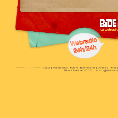
Accueil
|
Nos disques
|
Forum
|
Evénements
|
Goodies
|
Infos
Bide & Musique ©2026 -
contact@bide-et-m