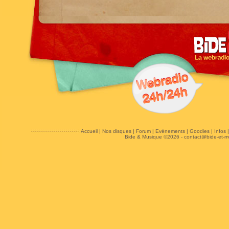
Accueil
|
Nos disques
|
Forum
|
Evénements
|
Goodies
|
Infos
Bide & Musique ©2026 -
contact@bide-et-m