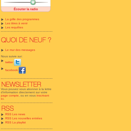
Écouter la radio
La grille des programmes
Les titres à venir
Les requêtes
Le mur des messages
Nous suivre sur:
twitter
facebook
Vous pouvez vous abonner à la lettre
d'information directement sur votre
page compte
, ou en vous
inscrivant
ici
.
RSS Les news
RSS Les nouvelles entrées
RSS La playlist