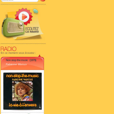
En ce moment vous écoutez :
Non stop the music
(1979)
Fabienne Waroux